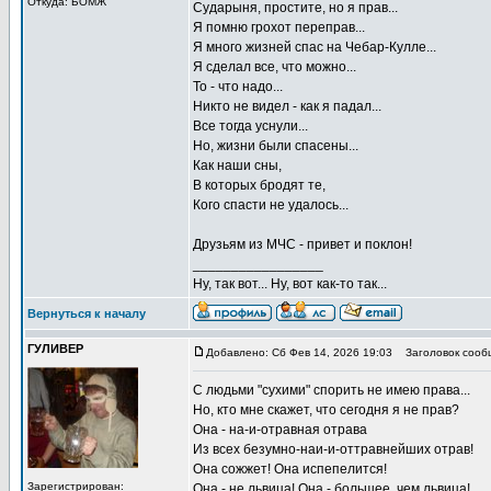
Откуда: БОМЖ
Сударыня, простите, но я прав...
Я помню грохот переправ...
Я много жизней спас на Чебар-Кулле...
Я сделал все, что можно...
То - что надо...
Никто не видел - как я падал...
Все тогда уснули...
Но, жизни были спасены...
Как наши сны,
В которых бродят те,
Кого спасти не удалось...
Друзьям из МЧС - привет и поклон!
_________________
Ну, так вот... Ну, вот как-то так...
Вернуться к началу
ГУЛИВЕР
Добавлено: Сб Фев 14, 2026 19:03
Заголовок сооб
С людьми "сухими" спорить не имею права...
Но, кто мне скажет, что сегодня я не прав?
Она - на-и-отравная отрава
Из всех безумно-наи-и-оттравнейших отрав!
Она сожжет! Она испепелится!
Зарегистрирован:
Она - не львица! Она - большее, чем львица!