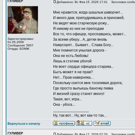
ГУЛИВЕР
Добавлено: Вс Фев 15, 2026 17:41
Заголовок сооб
Мне нравится, когда шашлык шкворчит...
И много дам, припудрившись в прихожей,
Не видят мою старческую рожу...
Я никому из них не преподам
Все то, что офицер, проспавшись, может...
Зарегистрирован:
За всеми уберу... А, детки вновь
01.05.2008
Намусорят... Бывает... Слава Богу...
Сообщения: 5957
Откуда: БОМЖ
Мне помнится унылая дорога -
Она не есть Любовь!
Лишь в статике убогой
Не воет сердце офицера-старика...
Быть может я не прав?
Нет... Прав наверняка...
Поскольку снится мне тоскливая дорога,
Где просто выпьешь баночку пивка
И жизней сразу станет много!
Такая, вот, игра...
Она - убога...
_________________
Ну, так вот... Ну, вот как-то так...
Вернуться к началу
ГУЛИВЕР
Добавлено: Вт Фев 17, 2026 07:20
Заголовок сооб