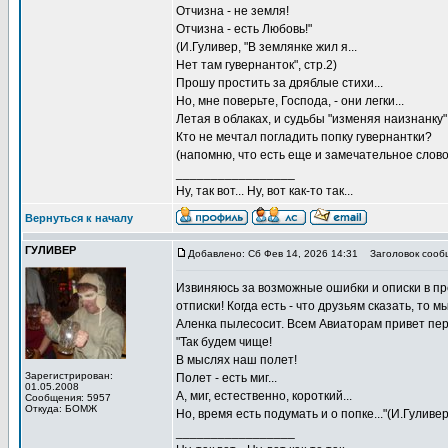
Отчизна - не земля!
Отчизна - есть Любовь!"
(И.Гуливер, "В землянке жил я...
Нет там гувернанток", стр.2)
Прошу простить за дряблые стихи...
Но, мне поверьте, Господа, - они легки...
Летая в облаках, и судьбы "изменяя наизнанку"
Кто не мечтал погладить попку гувернантки?
(напомню, что есть еще и замечательное словос
_________________
Ну, так вот... Ну, вот как-то так...
Вернуться к началу
ГУЛИВЕР
Добавлено: Сб Фев 14, 2026 14:31
Заголовок сооб
Извиняюсь за возможные ошибки и описки в пре
отписки! Когда есть - что друзьям сказать, то мы
Аленка пылесосит. Всем Авиаторам привет пе
"Так будем чище!
В мыслях наш полет!
Зарегистрирован:
Полет - есть миг...
01.05.2008
А, миг, естественно, короткий...
Сообщения: 5957
Откуда: БОМЖ
Но, время есть подумать и о попке..."(И.Гуливер
_________________