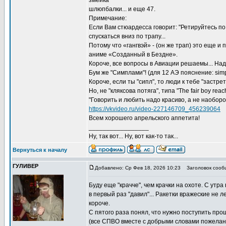
змейка
шлюпбалки... и еще 47.
Примечание:
Если Вам стюардесса говорит: "Ретируйтесь по 
спускаться вниз по трапу...
Потому что «гангвэй» - (он же трап) это еще и
аниме «Созданный в Бездне».
Короче, все вопросы в Авиации решаемы... Над
Бум же "Симплами"! (для 12 АЭ пояснение: simp
Короче, если ты "сипл", то люди к тебе "застретчат
Но, не "кляксова потяга", типа "The fair boy reac
"Говорить и любить надо красиво, а не наоборот
https://vkvideo.ru/video-227146709_456239064
Всем хорошего апрельского аппетита!
_________________
Ну, так вот... Ну, вот как-то так...
Вернуться к началу
ГУЛИВЕР
Добавлено: Ср Фев 18, 2026 10:23
Заголовок сооб
Буду еще "крачче", чем крачки на охоте. С утр
в первый раз "давил"... Ракетки вражеские не л
короче.
С пятого раза понял, что нужно поступить про
(все СПВО вместе с добрыми словами пожелания