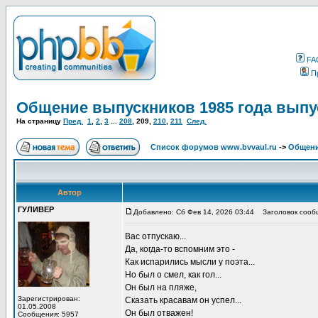
FA
П
Общение выпускников 1985 года выпу
На страницу
Пред.
1
,
2
,
3
...
208
,
209
,
210
,
211
След.
Список форумов www.bvvaul.ru
->
Общени
Автор
ГУЛИВЕР
Добавлено: Сб Фев 14, 2026 03:44
Заголовок сооб
Вас отпускаю...
Да, когда-то вспомним это -
Как испарились мысли у поэта...
Но был о смел, как гол...
Он был на пляже,
Зарегистрирован:
Сказать красавам он успел...
01.05.2008
Он был отважен!
Сообщения: 5957