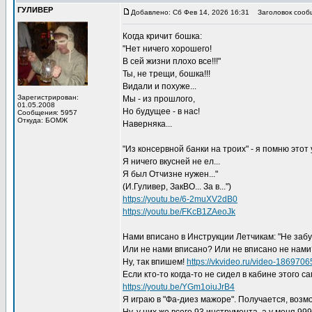
ГУЛИВЕР
Добавлено: Сб Фев 14, 2026 16:31
Заголовок сооб
Когда кричит бошка:
"Нет ничего хорошего!
В сей жизни плохо все!!!"
Ты, не трещи, бошка!!!
Видали и похуже...
Зарегистрирован:
Мы - из прошлого,
01.05.2008
Но будущее - в нас!
Сообщения: 5957
Откуда: БОМЖ
Наверняка...
"Из консервной банки на троих" - я помню этот 
Я ничего вкусней не ел...
Я был Отчизне нужен..."
(И.Гуливер, ЗакВО... За в...")
https://youtu.be/6-2muXV2dB0
https://youtu.be/FKcB1ZAeoJk
Нами вписано в Инструкции Летчикам: "Не забу
Или не нами вписано? Или не вписано не нами
Ну, так впишем!
https://vkvideo.ru/video-18697
Если кто-то когда-то не сидел в кабине этого с
https://youtu.be/YGm1oiuJrB4
Я играю в "Фа-диез мажоре". Получается, возмо