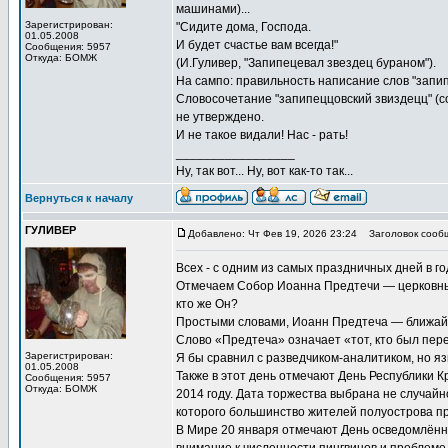
машинами)...
Зарегистрирован:
"Сидите дома, Господа.
01.05.2008
И будет счастье вам всегда!"
Сообщения: 5957
Откуда: БОМЖ
(И.Гуливер, "Запипецевал звездец бураном").
На сампо: правильность написание слов "запип
Словосочетание "запипеццовский звиздецц" (с
не утверждено.
И не такое видали! Нас - рать!
_________________
Ну, так вот... Ну, вот как-то так...
Вернуться к началу
ГУЛИВЕР
Добавлено: Чт Фев 19, 2026 23:24
Заголовок сооб
Всех - с одним из самых праздничных дней в го
Отмечаем Собор Иоанна Предтечи — церковный
кто же Он?
Простыми словами, Иоанн Предтеча — ближайш
Слово «Предтеча» означает «тот, кто был пере
Зарегистрирован:
Я бы сравнил с разведчиком-аналитиком, но яз
01.05.2008
Также в этот день отмечают День Республики 
Сообщения: 5957
Откуда: БОМЖ
2014 году. Дата торжества выбрана не случай
которого большинство жителей полуострова п
В Мире 20 января отмечают День осведомлённо