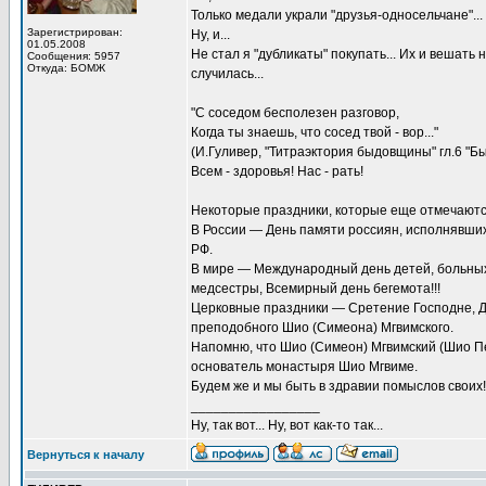
Только медали украли "друзья-односельчане"... 
Зарегистрирован:
Ну, и...
01.05.2008
Не стал я "дубликаты" покупать... Их и вешать 
Сообщения: 5957
Откуда: БОМЖ
случилась...
"С соседом бесполезен разговор,
Когда ты знаешь, что сосед твой - вор..."
(И.Гуливер, "Титраэктория быдовщины" гл.6 "Б
Всем - здоровья! Нас - рать!
Некоторые праздники, которые еще отмечаютс
В России — День памяти россиян, исполнявших
РФ.
В мире — Международный день детей, больны
медсестры, Всемирный день бегемота!!!
Церковные праздники — Сретение Господне, Д
преподобного Шио (Симеона) Мгвимского.
Напомню, что Шио (Симеон) Мгвимский (Шио Пе
основатель монастыря Шио Мгвиме.
Будем же и мы быть в здравии помыслов своих!
_________________
Ну, так вот... Ну, вот как-то так...
Вернуться к началу