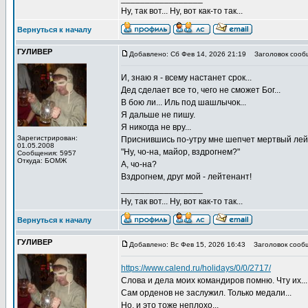
Ну, так вот... Ну, вот как-то так...
Вернуться к началу
ГУЛИВЕР
Добавлено: Сб Фев 14, 2026 21:19
Заголовок сооб
И, знаю я - всему настанет срок...
Дед сделает все то, чего не сможет Бог...
В бою ли... Иль под шашлычок...
Я дальше не пишу.
Я никогда не вру...
Зарегистрирован:
Приснившись по-утру мне шепчет мертвый лей
01.05.2008
"Ну, чо-на, майор, вздрогнем?"
Сообщения: 5957
Откуда: БОМЖ
А, чо-на?
Вздрогнем, друг мой - лейтенант!
_________________
Ну, так вот... Ну, вот как-то так...
Вернуться к началу
ГУЛИВЕР
Добавлено: Вс Фев 15, 2026 16:43
Заголовок сооб
https://www.calend.ru/holidays/0/0/2717/
Слова и дела моих командиров помню. Чту их...
Сам орденов не заслужил. Только медали...
Но, и это тоже неплохо...