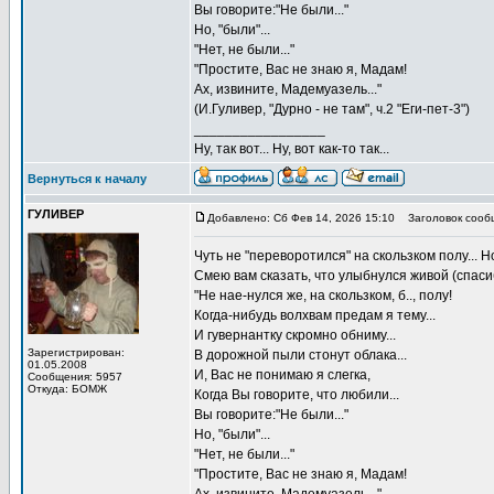
Вы говорите:"Не были..."
Но, "были"...
"Нет, не были..."
"Простите, Вас не знаю я, Мадам!
Ах, извините, Мадемуазель..."
(И.Гуливер, "Дурно - не там", ч.2 "Еги-пет-3")
_________________
Ну, так вот... Ну, вот как-то так...
Вернуться к началу
ГУЛИВЕР
Добавлено: Сб Фев 14, 2026 15:10
Заголовок сооб
Чуть не "переворотился" на скользком полу... Но
Смею вам сказать, что улыбнулся живой (спаси
"Не нае-нулся же, на скользком, б.., полу!
Когда-нибудь волхвам предам я тему...
И гувернантку скромно обниму...
Зарегистрирован:
В дорожной пыли стонут облака...
01.05.2008
И, Вас не понимаю я слегка,
Сообщения: 5957
Откуда: БОМЖ
Когда Вы говорите, что любили...
Вы говорите:"Не были..."
Но, "были"...
"Нет, не были..."
"Простите, Вас не знаю я, Мадам!