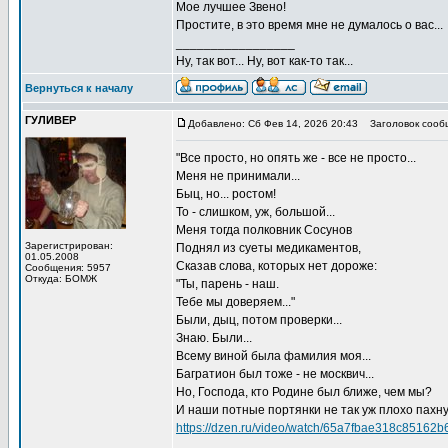
Мое лучшее Звено!
Простите, в это время мне не думалось о вас...
_________________
Ну, так вот... Ну, вот как-то так...
Вернуться к началу
ГУЛИВЕР
Добавлено: Сб Фев 14, 2026 20:43
Заголовок сооб
"Все просто, но опять же - все не просто...
Меня не принимали...
Быц, но... ростом!
То - слишком, уж, большой...
Меня тогда полковник Сосунов
Зарегистрирован:
Поднял из суеты медикаментов,
01.05.2008
Сказав слова, которых нет дороже:
Сообщения: 5957
Откуда: БОМЖ
"Ты, парень - наш.
Тебе мы доверяем..."
Были, дыц, потом проверки...
Знаю. Были...
Всему виной была фамилия моя...
Багратион был тоже - не москвич...
Но, Господа, кто Родине был ближе, чем мы?
И наши потные портянки не так уж плохо пахнут
https://dzen.ru/video/watch/65a7fbae318c85162
_________________