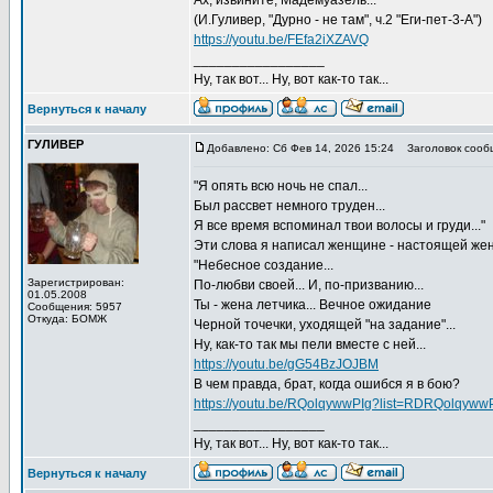
Ах, извините, Мадемуазель..."
(И.Гуливер, "Дурно - не там", ч.2 "Еги-пет-3-А")
https://youtu.be/FEfa2iXZAVQ
_________________
Ну, так вот... Ну, вот как-то так...
Вернуться к началу
ГУЛИВЕР
Добавлено: Сб Фев 14, 2026 15:24
Заголовок сооб
"Я опять всю ночь не спал...
Был рассвет немного труден...
Я все время вспоминал твои волосы и груди..."
Эти слова я написал женщине - настоящей жене
"Небесное создание...
Зарегистрирован:
По-любви своей... И, по-призванию...
01.05.2008
Ты - жена летчика... Вечное ожидание
Сообщения: 5957
Откуда: БОМЖ
Черной точечки, уходящей "на задание"...
Ну, как-то так мы пели вместе с ней...
https://youtu.be/gG54BzJOJBM
В чем правда, брат, когда ошибся я в бою?
https://youtu.be/RQolqywwPIg?list=RDRQolqyww
_________________
Ну, так вот... Ну, вот как-то так...
Вернуться к началу