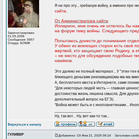
Я не про эту... гребаную войну, а именно про ч
сайта.
От Администратора сайта
:
Илларион, мне очень не хотелось бы нак
на форум тему войны. Следующего пред
Зарегистрирован:
01.05.2008
Сообщения: 5957
Попытаюсь донести до понимания отде
Откуда: БОМЖ
У обеих из воюющих сторон есть своё пон
жертвой, кто защищает свою Родину, а 
– не место для обсуждения подобных те
намёков.
Это далеко не полный материал... У "этих-тех-
блюющего деньгами рекламщика)ма-ма-ма вмест
А, бесплатного места в Интернете, сами понима
"Для некоторых людей честь — главная ценност
достоинства жизнь лишена смысла. Для других 
дополнительный вопрос на ЕГЭ).
"Война может быть и с инопланетянами... Инопла
_________________
Ну, так вот... Ну, вот как-то так...
Вернуться к началу
ГУЛИВЕР
Добавлено: Сб Фев 21, 2026 06:24
Заголовок сооб