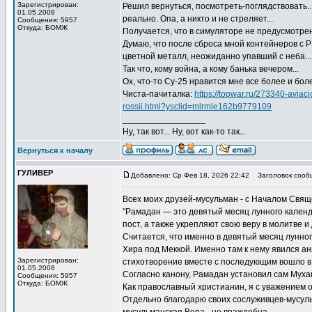
Зарегистрирован:
Решил вернуться, посмотреть-поглядствовать...
01.05.2008
реально. Опа, а никто и не стреляет...
Сообщения: 5957
Откуда: БОМЖ
Получается, что в симуляторе не предусмотрена
Думаю, что после сброса мной контейнеров с 
цветной металл, неожиданно упавший с неба...
Так что, кому война, а кому банька вечером...
Ох, что-то Су-25 нравится мне все более и боле
Чиста-пачиталка:
https://topwar.ru/273340-avia
rossii.html?ysclid=mlrmle162b9779109
_________________
Ну, так вот... Ну, вот как-то так...
Вернуться к началу
ГУЛИВЕР
Добавлено: Ср Фев 18, 2026 22:42
Заголовок сооб
Всех моих друзей-мусульман - с Началом Свящ
"Рамадан — это девятый месяц лунного календ
пост, а также укрепляют свою веру в молитве и
Считается, что именно в девятый месяц лунн
Хира под Меккой. Именно там к нему явился а
Зарегистрирован:
стихотворение вместе с последующим вошло в
01.05.2008
Согласно канону, Рамадан установил сам Мухам
Сообщения: 5957
Откуда: БОМЖ
Как православный христианин, я с уважением о
Отдельно благодарю своих сослуживцев-мусульм