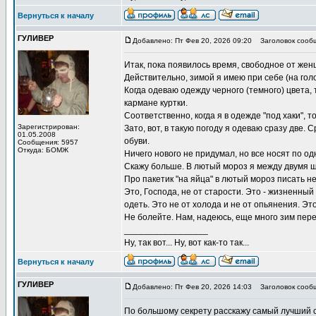
Вернуться к началу
ГУЛИВЕР
Добавлено: Пт Фев 20, 2026 09:20
Заголовок сооб
Итак, пока появилось время, свободное от женщ
Действительно, зимой я имею при себе (на гол
Когда одеваю одежду черного (темного) цвета, 
кармане куртки.
Соответственно, когда я в одежде "под хаки", 
Зарегистрирован:
Зато, вот, в такую погоду я одеваю сразу две.
01.05.2008
обуви.
Сообщения: 5957
Откуда: БОМЖ
Ничего нового не придумал, но все носят по одн
Скажу больше. В лютый мороз я между двумя 
Про пакетик "на яйца" в лютый мороз писать не
Это, Господа, не от старости. Это - жизненный
одеть. Это не от холода и не от опьянения. Эт
Не болейте. Нам, надеюсь, еще много зим пере
_________________
Ну, так вот... Ну, вот как-то так...
Вернуться к началу
ГУЛИВЕР
Добавлено: Пт Фев 20, 2026 14:03
Заголовок сооб
По большому секрету расскажу самый лучший с