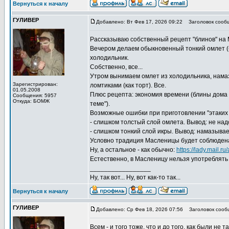
Вернуться к началу
ГУЛИВЕР
Добавлено: Вт Фев 17, 2026 09:22
Заголовок сооб
Рассказываю собственный рецепт "блинов" на 
Вечером делаем обыкновенный тонкий омлет (б
холодильник.
Собственно, все...
Утром вынимаем омлет из холодильника, намаз
Зарегистрирован:
ломтиками (как торт). Все.
01.05.2008
Плюс рецепта: экономия времени (блины дома - т
Сообщения: 5957
Откуда: БОМЖ
теме").
Возможные ошибки при приготовлении "этаких 
- слишком толстый слой омлета. Вывод: не надо
- слишком тонкий слой икры. Вывод: намазывае
Условно традиция Масленицы будет соблюдена.
Ну, а остальное - как обычно:
https://lady.mail.r
Естественно, в Масленицу нельзя употреблять с
_________________
Ну, так вот... Ну, вот как-то так...
Вернуться к началу
ГУЛИВЕР
Добавлено: Ср Фев 18, 2026 07:56
Заголовок сооб
Всем - и того тоже, что и до того, как были не та