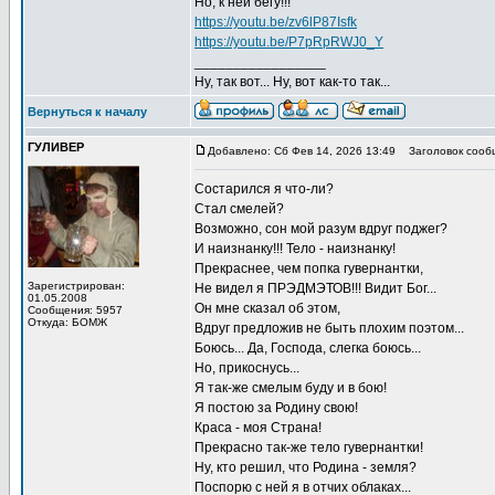
Но, к ней бегу!!!"
https://youtu.be/zv6lP87Isfk
https://youtu.be/P7pRpRWJ0_Y
_________________
Ну, так вот... Ну, вот как-то так...
Вернуться к началу
ГУЛИВЕР
Добавлено: Сб Фев 14, 2026 13:49
Заголовок сооб
Состарился я что-ли?
Стал смелей?
Возможно, сон мой разум вдруг поджег?
И наизнанку!!! Тело - наизнанку!
Прекраснее, чем попка гувернантки,
Зарегистрирован:
Не видел я ПРЭДМЭТОВ!!! Видит Бог...
01.05.2008
Он мне сказал об этом,
Сообщения: 5957
Откуда: БОМЖ
Вдруг предложив не быть плохим поэтом...
Боюсь... Да, Господа, слегка боюсь...
Но, прикоснусь...
Я так-же смелым буду и в бою!
Я постою за Родину свою!
Краса - моя Страна!
Прекрасно так-же тело гувернантки!
Ну, кто решил, что Родина - земля?
Поспорю с ней я в отчих облаках...