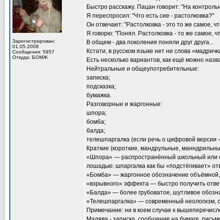
Быстро расскажу. Пацан говорит: "На контрольн
Я переспросил: "Что есть сие - растолковка?"
Он отвечает: "Растолковка - это то же самое, чт
Я говорю: "Понял. Растолковка - то же самое, чт
Зарегистрирован:
В общем - два поколения поняли друг друга...
01.05.2008
Кстати, в русском языке нет ни слова «мадричк
Сообщения: 5957
Откуда: БОМЖ
Есть несколько вариантов, как ещё можно назв
Нейтральные и общеупотребительные:
записка;
подсказка;
бумажка.
Разговорные и жаргонные:
шпора;
бомба;
балда;
телешпаргалка (если речь о цифровой версии
Краткие (короткие, мандрульные, манндрильны
«Шпора» — распространённый школьный или ст
лошадью: шпаргалка как бы «подстёгивает» от
«Бомба» — жаргонное обозначение объёмной, 
«взрывного» эффекта — быстро получить ответ
«Балда» — более грубоватое, шутливое обозна
«Телешпаргалка» — современный неологизм, от
Примечание: ни в коем случае к вышеперечисл
Малява - записка, сообщение на бумаге, письмо