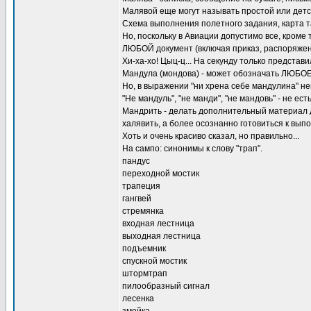
Малявой еще могут называть простой или детск
Схема выполнения полетного задания, карта та
Но, поскольку в Авиации допустимо все, кроме 
ЛЮБОЙ документ (включая приказ, распоряжен
Хи-ха-хо! Цыц-ц... На секунду только представи
Мандула (мондова) - может обозначать ЛЮБОЕ
Но, в выражении "ни хрена себе мандулина" не
"Не мандуль", "не манди", "не мандовь" - не ес
Мандрить - делать дополнительный материал д
халявить, а более осознанно готовиться к вы
Хоть и очень красиво сказал, но правильно...
На сампо: синонимы к слову "трап".
пандус
переходной мостик
трапеция
гангвей
стремянка
входная лестница
выходная лестница
подъемник
спускной мостик
штормтрап
пилообразный сигнал
лесенка