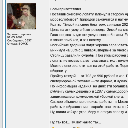
Всем приветствие!
Поставив снеговую лопату, плюнул в сторону Арк
морозолюбивое" Природой закончится и наткну
Кратко: "Зимой на снеге богатеем: с января 202
Цены на эти услуги бьют рекорды. Зимой на сне
Зарегистрирован:
Главное, знать, где эти услуги востребованы.
01.05.2008
в плане прибыли, и вот почему.
Сообщения: 5957
Откуда: БОМЖ
Российские дворники могут хорошо заработать
минимум на 30% с 1 января, впервые за много 
Столицу завалили сугробы. При этом рабочей 
лопаты не возьмут, а вот указывать, мол, поче
Можно легко озолотиться на этой работе. Пе
общепиту.
Прайс у каждой — от 703 до 990 рублей в час.
снегоуборочной техники — то дороже, и нужно
По информации издания, на днях эти организа
рублей у самых дешёвых и 1287 у самых дорог
занимающиеся коммерческой уборкой снега.
Свежее объявление о поиске работы – в Моск
работы и образования – заработная плата от 7
Ну, попил чайку с утра, беру снеговую лопату и
_________________
Ну, так вот... Ну, вот как-то так...