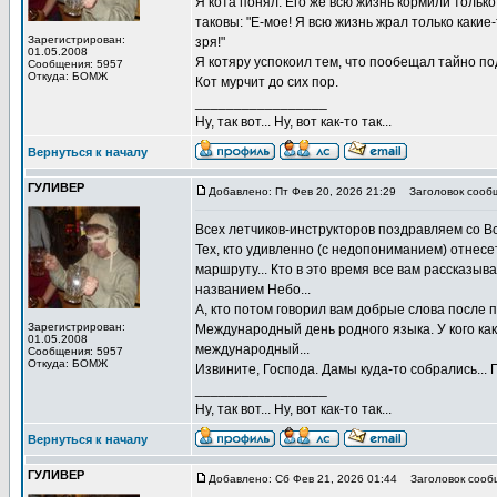
Я кота понял. Его же всю жизнь кормили только 
таковы: "Е-мое! Я всю жизнь жрал только какие
Зарегистрирован:
зря!"
01.05.2008
Я котяру успокоил тем, что пообещал тайно под
Сообщения: 5957
Откуда: БОМЖ
Кот мурчит до сих пор.
_________________
Ну, так вот... Ну, вот как-то так...
Вернуться к началу
ГУЛИВЕР
Добавлено: Пт Фев 20, 2026 21:29
Заголовок сооб
Всех летчиков-инструкторов поздравляем со В
Тех, кто удивленно (с недопониманием) отнесе
маршруту... Кто в это время все вам рассказыв
названием Небо...
А, кто потом говорил вам добрые слова после
Зарегистрирован:
Международный день родного языка. У кого как
01.05.2008
международный...
Сообщения: 5957
Откуда: БОМЖ
Извините, Господа. Дамы куда-то собрались... 
_________________
Ну, так вот... Ну, вот как-то так...
Вернуться к началу
ГУЛИВЕР
Добавлено: Сб Фев 21, 2026 01:44
Заголовок сооб