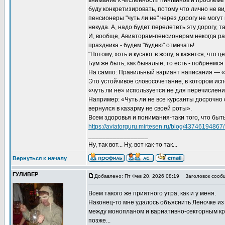
внимание к численности пингвинов и проблеме 
буду конкретизировать, потому что лично не ви
пенсионеры "чуть ли не" через дорогу не могу
некуда. А, надо будет перелететь эту дорогу, т
И, вообще, Авиаторам-пенсионерам некогда раб
праздника - будем "будню" отмечать!
"Потому, хоть и кусают в жопу, а кажется, что це
Бум же быть, как бывалые, то есть - побреемся
На сампо: Правильный вариант написания — «ч
Это устойчивое словосочетание, в котором исп
«чуть ли не» используется не для перечисления
Например: «Чуть ли не все курсанты досрочно 
вернулся в казарму не своей роты».
Всем здоровья и понимания-таки того, что быт
https://aviatorguru.mirtesen.ru/blog/43746194867/E
_________________
Ну, так вот... Ну, вот как-то так...
Вернуться к началу
ГУЛИВЕР
Добавлено: Пт Фев 20, 2026 08:19
Заголовок сооб
Всем такого же приятного утра, как и у меня.
Наконец-то мне удалось объяснить Леночке из 
между монопланом и вариативно-секторным крыл
позже...