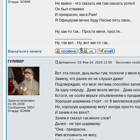
Откуда: БОМЖ
Не важно - что сказать им там сказать успел!
Он был отважен
И прекрасен, как в Раю!
Я Офицерам вечно буду Песню петь свою...
Ну, как-то так... Прости меня, прости...
_________________
Ну, так вот... Ну, вот как-то так...
Вернуться к началу
ГУЛИВЕР
Добавлено: Сб Фев 14, 2026 12:56
Заголовок сооб
Вот эта песня, дыц-кылы-тум, полночи у меня в
Замечу, что ранее ее не слушал даже!
Подтверждаю, что мозг летчика способен запом
За одну секунду... Даже возле метро... Даже ноч
Кстати, не особо верьте объявлениям о прода
Зарегистрирован:
Хорошая шарманка стоит - от 8 миллионов рубл
01.05.2008
Но, хорошую шарманку могут иногда просто под
Сообщения: 5957
Откуда: БОМЖ
И зачем я ее взял?..
Зачем я сказал так много слов?
Далее - не про шарманку:
"Она - прекрасна...
Имя вспомнить не могу,