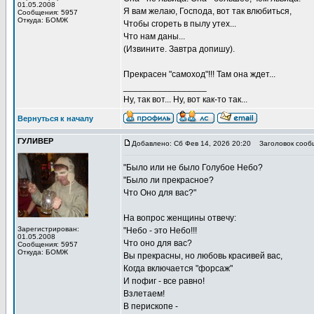
01.05.2008
Я вам желаю, Господа, вот так влюбиться,
Сообщения: 5957
Откуда: БОМЖ
Чтобы сгореть в пылу утех...
Что нам даны...
(Извините. Завтра допишу).
Прекрасен "самоход"!!! Там она ждет...
_________________
Ну, так вот... Ну, вот как-то так...
Вернуться к началу
ГУЛИВЕР
Добавлено: Сб Фев 14, 2026 20:20
Заголовок сооб
"Было или не было Голубое Небо?
"Было ли прекрасное?
Что Оно для вас?"
На вопрос женщины отвечу:
Зарегистрирован:
"Небо - это Небо!!!
01.05.2008
Что оно для вас?
Сообщения: 5957
Откуда: БОМЖ
Вы прекрасны, но любовь красивей вас,
Когда включается "форсаж"
И пофиг - все равно!
Взлетаем!
В перископе -