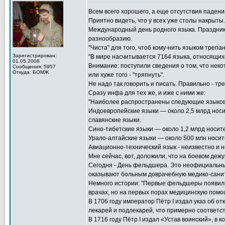
Всем всего хорошего, а еще отсутствия падени
Приятно видеть, что у всех уже столы накрыт
Международный день родного языка. Праздник
разнообразию.
"Чиста" для того, чтоб кому-нить языком трепан
Зарегистрирован:
"В мире насчитывается 7164 языка, относящих
01.05.2008
Внимание: поступили сведения о том, что некот
Сообщения: 5957
Откуда: БОМЖ
или хуже того - "тряпнуть".
Не надо так говорить и писать. Правильно - тр
Сразу инфа для тех же, и иже с ними же:
"Наиболее распространены следующие языков
Индоевропейские языки — около 2,5 млрд носи
славянские языки.
Сино-тибетские языки — около 1,2 млрд носите
Урало-алтайские языки — около 500 млн носит
Авиационно-технический язык - неизвестно и н
Мне сейчас, вот, доложили, что на боевом дежу
Сегодня - День фельдшера. Это неофициальны
оказывают больным доврачебную медико-сани
Немного истории: "Первые фельдшеры появилис
врачах, но на первых порах медицинскую помо
В 1706 году император Пётр I издал указ об о
лекарей и подлекарей, что примерно соответ
В 1716 году Пётр I издал «Устав воинский», в 