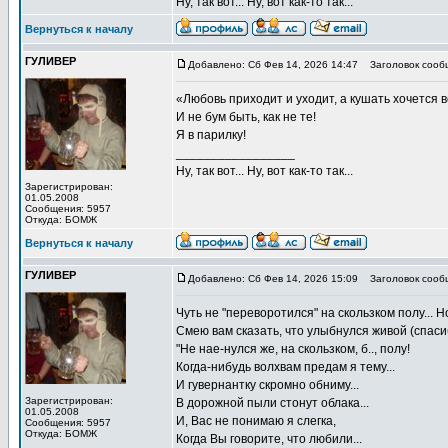
Ну, так вот... Ну, вот как-то так...
Вернуться к началу
ГУЛИВЕР
Добавлено: Сб Фев 14, 2026 14:47
Заголовок сооб
«Любовь приходит и уходит, а кушать хочется в
И не бум быть, как не те!
Я в парилку!
_________________
Ну, так вот... Ну, вот как-то так...
Зарегистрирован:
01.05.2008
Сообщения: 5957
Откуда: БОМЖ
Вернуться к началу
ГУЛИВЕР
Добавлено: Сб Фев 14, 2026 15:09
Заголовок сооб
Чуть не "переворотился" на скользком полу... Но
Смею вам сказать, что улыбнулся живой (спаси
"Не нае-нулся же, на скользком, б.., полу!
Когда-нибудь волхвам предам я тему...
И гувернантку скромно обниму...
Зарегистрирован:
В дорожной пыли стонут облака...
01.05.2008
И, Вас не понимаю я слегка,
Сообщения: 5957
Откуда: БОМЖ
Когда Вы говорите, что любили...