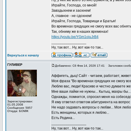
Ну, у них же всего 93 инструмента, а у меня 999+
Играйте, Господа, со мной!
Завздыхнем и заохнем!
А, главное - не сдохнем!
Играйте, Господа, Товарищи и Братья!
Во временах грядущих не смогу всех вас обнять 
Так, обниму же в наших временах!
https://youtu.be/YGm1oiuJrB4
_________________
Ну, так вот... Ну, вот как-то так...
Вернуться к началу
ГУЛИВЕР
Добавлено: Сб Фев 14, 2026 17:41
Заголовок сооб
Аффигеть, дыц! Сайт - читаем, работает, живет
Моя фраза "Во временах грядущих не смогу всех
Люблю вас, люди! Красиво и честно думаете же
Мне ваши лайки не нужны... Кытыц, махры бы... 
Однажды, помнится, спросил меня на собеседов
Зарегистрирован:
Я ему ответил ответом абитуриента на вопрос п
01.05.2008
Не надо задавать вопросы о любви... Моя любовь
Сообщения: 5957
Откуда: БОМЖ
Есть женщины, которых я люблю...
Есть Родина...
_________________
Ну, так вот... Ну, вот как-то так...