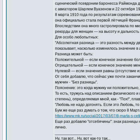
сценический псевдоним баронесса Раймонда д
с авиатором Шарлем Вуазеном и 22 октября 19
8 марта 1910 года по результатам соревнова
она официально стала первой лётчицей Франц
Впоследствии она много гастролировала по м
рекорды для женщин — на высоту и дальность 
Для особо любопытных:
"Абсолютная разница — это разность между д
показывает, насколько изменилось значение в
Разница может быть:
Положительной — если конечное значение боль
Отрицательной — если конечное значение мен
Нулевой — если значения равны (отсутствие и
От себя добавлю, что сейчас уже почти закан
мужчин - "Без разницы".
Пояснение: это когда мужику ни положительно, 
То есть, тружусь над описанием физического и 
степень), определяемая мной, как - "Пох!", плав
"Любовь не надо догонять. Если это Любовь, то О
Бум же еще раз думать о том, что скоро 8 Март
https://www.mk.ru/social/2017/03/07/8-marta-s-c
Еще раз добавлю "отсебячины": знак разницы
лично.
_________________
Ну, так вот... Ну, вот как-то так...