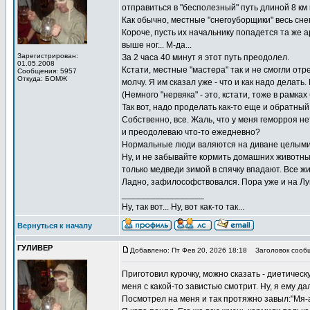
отправиться в "бесполезный" путь длиной 8 км п
Как обычно, местные "снегоуборщики" весь снег
Короче, пусть их начальнику попадется та же ар
выше ног... М-да...
Зарегистрирован:
За 2 часа 40 минут я этот путь преодолел.
01.05.2008
Кстати, местные "мастера" так и не смогли от
Сообщения: 5957
Откуда: БОМЖ
молчу. Я им сказал уже - что и как надо делать. 
(Немного "нервяка" - это, кстати, тоже в рамка
Так вот, надо проделать как-то еще и обратный
Собственно, все. Жаль, что у меня геморроя не
и преодолеваю что-то ежедневно?
Нормальные люди валяются на диване целыми д
Ну, и не забывайте кормить домашних животных
только медведи зимой в спячку впадают. Все жи
Ладно, зафилософствовался. Пора уже и на Лун
_________________
Ну, так вот... Ну, вот как-то так...
Вернуться к началу
ГУЛИВЕР
Добавлено: Пт Фев 20, 2026 18:18
Заголовок сооб
Приготовил курочку, можно сказать - диетичес
меня с какой-то завистью смотрит. Ну, я ему да
Посмотрел на меня и так протяжно завыл:"Мя-а-