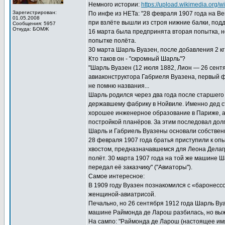
Немного истории:
https://upload.wikimedia.org/
Зарегистрирован:
По инфе из НЕТа: "28 февраля 1907 года на В
01.05.2008
при взлёте вышли из строя нижние балки, по
Сообщения: 5957
Откуда: БОМЖ
16 марта была предпринята вторая попытка, н
попытке полёта.
30 марта Шарль Вуазен, после добавления 2 кг
Кто таков он - "скромный Шарль"?
"Шарль Вуазен (12 июля 1882, Лион — 26 сент
авиаконструктора Габриеля Вуазена, первый ф
не помню названия...
Шарль родился через два года после старшего 
державшему фабрику в Нойвиле. Именно дед с
хорошее инженерное образование в Париже, а 
постройкой планёров. За этим последовал дол
Шарль и Габриель Вуазены основали собствен
28 февраля 1907 года братья приступили к о
хвостом, предназначавшемся для Леона Делаг
полёт. 30 марта 1907 года на той же машине Ша
передал её заказчику" ("Авиаторы").
Самое интересное:
В 1909 году Вуазен познакомился с «баронессо
женщиной-авиатрисой.
Печально, но 26 сентября 1912 года Шарль Ву
машине Раймонда де Ларош разбилась, но выжил
На сампо: "Раймонда де Ларош (настоящее им