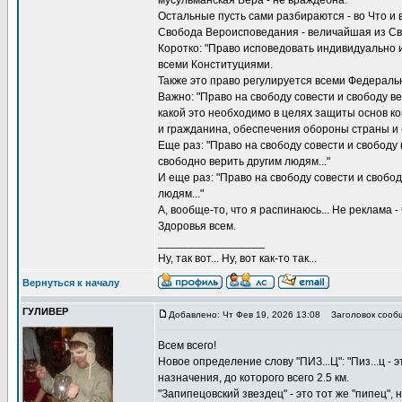
мусульманская Вера - не враждебна.
Остальные пусть сами разбираются - во Что и в 
Свобода Вероисповедания - величайшая из Св
Коротко: "Право исповедовать индивидуально 
всеми Конституциями.
Также это право регулируется всеми Федераль
Важно: "Право на свободу совести и свободу 
какой это необходимо в целях защиты основ ко
и гражданина, обеспечения обороны страны и 
Еще раз: "Право на свободу совести и свободу
свободно верить другим людям..."
И еще раз: "Право на свободу совести и свобо
людям..."
А, вообще-то, что я распинаюсь... Не реклама -
Здоровья всем.
_________________
Ну, так вот... Ну, вот как-то так...
Вернуться к началу
ГУЛИВЕР
Добавлено: Чт Фев 19, 2026 13:08
Заголовок сооб
Всем всего!
Новое определение слову "ПИЗ...Ц": "Пиз...ц - 
назначения, до которого всего 2.5 км.
"Запипецовский звездец" - это тот же "пипец",