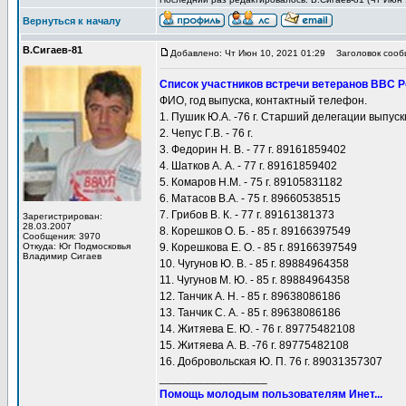
Вернуться к началу
В.Сигаев-81
Добавлено: Чт Июн 10, 2021 01:29
Заголовок сооб
Список участников встречи ветеранов ВВС 
ФИО, год выпуска, контактный телефон.
1. Пушик Ю.А. -76 г. Старший делегации выпу
2. Чепус Г.В. - 76 г.
3. Федорин Н. В. - 77 г. 89161859402
4. Шатков А. А. - 77 г. 89161859402
5. Комаров Н.М. - 75 г. 89105831182
6. Матасов В.А. - 75 г. 89660538515
7. Грибов В. К. - 77 г. 89161381373
Зарегистрирован:
28.03.2007
8. Корешков О. Б. - 85 г. 89166397549
Сообщения: 3970
Откуда: Юг Подмосковья
9. Корешкова Е. О. - 85 г. 89166397549
Владимир Сигаев
10. Чугунов Ю. В. - 85 г. 89884964358
11. Чугунов М. Ю. - 85 г. 89884964358
12. Танчик А. Н. - 85 г. 89638086186
13. Танчик С. А. - 85 г. 89638086186
14. Житяева Е. Ю. - 76 г. 89775482108
15. Житяева А. В. -76 г. 89775482108
16. Добровольская Ю. П. 76 г. 89031357307
_________________
Помощь молодым пользователям Инет...