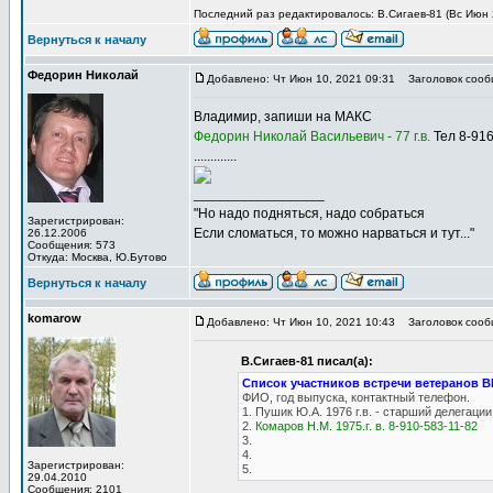
Последний раз редактировалось: В.Сигаев-81 (Вс Июн 2
Вернуться к началу
Федорин Николай
Добавлено: Чт Июн 10, 2021 09:31
Заголовок сооб
Владимир, запиши на МАКС
Федорин Николай Васильевич - 77 г.в.
Тел 8-916
.............
_________________
"Но надо подняться, надо собраться
Зарегистрирован:
Если сломаться, то можно нарваться и тут..."
26.12.2006
Сообщения: 573
Откуда: Москва, Ю.Бутово
Вернуться к началу
komarow
Добавлено: Чт Июн 10, 2021 10:43
Заголовок сооб
В.Сигаев-81 писал(а):
Список участников встречи ветеранов 
ФИО, год выпуска, контактный телефон.
1. Пушик Ю.А. 1976 г.в. - старший делегац
2.
Комаров Н.М. 1975.г. в. 8-910-583-11-82
3.
4.
Зарегистрирован:
5.
29.04.2010
Сообщения: 2101