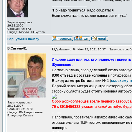
_________________
"Но надо подняться, надо собраться
Если сломаться, то можно нарваться и тут..."
Зарегистрирован:
26.12.2006
Сообщения: 573
Откуда: Москва, Ю.Бутово
Вернуться к началу
В.Сигаев-81
Добавлено: Чт Июл 22, 2021 16:37
Заголовок сооб
Информация для тех, кто планирует принять
Жуковском.
Согласно плана, сбор делегаций около автобус
8:00 отъезд в составе колонны
в г. Жуковский
Выход из метро Котельники № 1
(
см. схему-
Первый вагон метро из центра в сторону обл
сторону области будет стоять колонна автобус
Сбор Борисоглебцев возле первого автобуса
Зарегистрирован:
28.03.2007
76 г. 8915456322 укажет в какой автобус буде
Сообщения: 3970
.............
Откуда: Юг Подмосковья
Владимир Сигаев
Напоминаю, посетители авиакосмического сал
отрицательным ПЦР-тестом, проведенным не ме
паспорт.