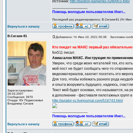
Источник:
http://bastion-karpenko.ru/MAKS-foto/
_________________
Помощь молодым пользователям Инет...
Последний раз редактировалось: В.Сигаев-81 (Чт Июн 1
Вернуться к началу
В.Сигаев-81
Добавлено: Чт Июн 10, 2021 00:38
Заголовок сооб
Кто поедет на МАКС первый раз обязательно
fox511 писал:
Авиасалон МАКС. Инструкция по применению
Уверен, что среди моих читателей тех, кто хо
мой пост не будет сообщать чего-то откровенн
видеоматериалов, захочет посетить это мероп
Для того, чтобы избежать разного рода неудоб
и опыта вооружить будущего, надеюсь, счастл
Текст мой будет основан, что называется, на 
Зарегистрирован:
28.03.2007
в дополнение - фестиваля пилотажных групп в 
Сообщения: 3970
Откуда: Юг Подмосковья
http://aviator-ru.livejournal.com/516743.html
Владимир Сигаев
_________________
Помощь молодым пользователям Инет...
Вернуться к началу