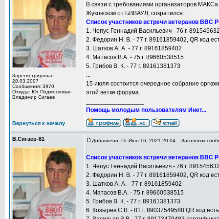
В связи с требованиями организаторов МАКСа 
Жуковском от БВВАУЛ, сократился:
Список участников встречи ветеранов ВВС 
1. Чепус Геннадий Васильевич - 76 г. 8915456
2. Федорин Н. В. - 77 г. 89161859402, QR код ес
3. Шатков А. А. - 77 г. 89161859402
4. Матасов В.А. - 75 г. 89660538515
5. Грибов В. К. - 77 г. 89161381373
...
Зарегистрирован:
28.03.2007
15 июля состоится очередное собрание оргком
Сообщения: 3970
Откуда: Юг Подмосковья
этой ветке форума.
Владимир Сигаев
_________________
Помощь молодым пользователям Инет...
Вернуться к началу
В.Сигаев-81
Добавлено: Пт Июл 16, 2021 20:04
Заголовок сооб
Список участников встречи ветеранов ВВС 
1. Чепус Геннадий Васильевич - 76 г. 8915456
2. Федорин Н. В. - 77 г. 89161859402, QR код ес
3. Шатков А. А. - 77 г. 89161859402
4. Матасов В.А. - 75 г. 89660538515
5. Грибов В. К. - 77 г. 89161381373
6. Козырев С.В. - 81 г. 89037549588 QR код есть