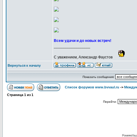
Всем удачи и до новых встреч!
_________________
С уважением, Александр Фаустов
Вернуться к началу
Показать сообщения:
Список форумов www.bvvaul.ru
->
Междун
Страница
1
из
1
Перейти:
Powered by