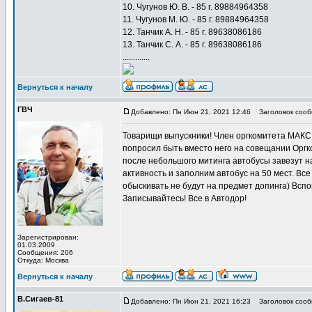
10. Чугунов Ю. В. - 85 г. 89884964358
11. Чугунов М. Ю. - 85 г. 89884964358
12. Танчик А. Н. - 85 г. 89638086186
13. Танчик С. А. - 85 г. 89638086186
.............
Вернуться к началу
ГВЧ
Добавлено: Пн Июн 21, 2021 12:46
Заголовок сооб
Товарищи выпускники! Член оргкомитета МАКС 
попросил быть вместо него на совещании Оргк
после небольшого митинга автобусы завезут на
активность и заполним автобус на 50 мест. Вс
обыскивать не будут на предмет допинга) Всп
Записывайтесь! Все в Автодор!
Зарегистрирован:
01.03.2009
Сообщения: 206
Откуда: Москва
Вернуться к началу
В.Сигаев-81
Добавлено: Пн Июн 21, 2021 16:23
Заголовок сооб