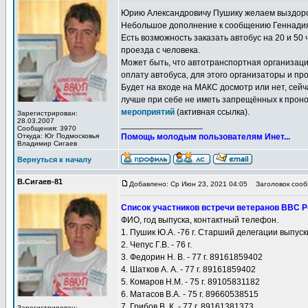
Юрию Александровичу Пушику желаем выздоро
Небольшое дополнение к сообщению Геннадия
Есть возможность заказать автобус на 20 и 50
проезда с человека.
Может быть, что автотранспортная организаци
оплату автобуса, для этого организаторы и п
Будет на входе на МАКС досмотр или нет, сейча
лучше при себе не иметь запрещённых к прон
мероприятий
(активная ссылка).
Зарегистрирован:
28.03.2007
_________________
Сообщения: 3970
Откуда: Юг Подмосковья
Помощь молодым пользователям Инет...
Владимир Сигаев
Вернуться к началу
В.Сигаев-81
Добавлено: Ср Июн 23, 2021 04:05
Заголовок сооб
Список участников встречи ветеранов ВВС 
ФИО, год выпуска, контактный телефон.
1. Пушик Ю.А. -76 г. Старший делегации выпу
2. Чепус Г.В. - 76 г.
3. Федорин Н. В. - 77 г. 89161859402
4. Шатков А. А. - 77 г. 89161859402
5. Комаров Н.М. - 75 г. 89105831182
6. Матасов В.А. - 75 г. 89660538515
7. Грибов В. К. - 77 г. 89161381373
Зарегистрирован: