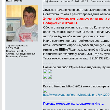
В.Сигаев-81
Добавлено: Чт Июн 10, 2021 01:24
Заголовок сооб
Друзья, в начале июня состоялось очередное 
Советского Союза в рамках проведения авиас
24 июля в Жуковском планируется встреча 
Белоруссии и Украины.
Сбор и отъезд участников от метро Котельники
обеспечиваются билетами на МАКС. После МАКС
автобусов будет объявлено дополнительно.
Нам в срочном порядке необходимо составить 
ветке. Активистам просьба довести данную ин
Зарегистрирован:
28.03.2007
митинга от БВВАУЛ для заказа автобуса (больш
Сообщения: 3970
Откуда: Юг Подмосковья
В списках необходимо указать ФИО, год выпуск
Владимир Сигаев
Также можно записаться по тлф. 89104937981
.............
Большое спасибо Юрию Александровичу Пушику 
.........................
Как это было на МАКС-2019 можно посмотреть 
http://www.bvvaul.ru/forum/viewtopic.php?p=12
_________________
Помощь молодым пользователям Инет...
Последний раз редактировалось: В.Сигаев-81 (Чт Июн 1