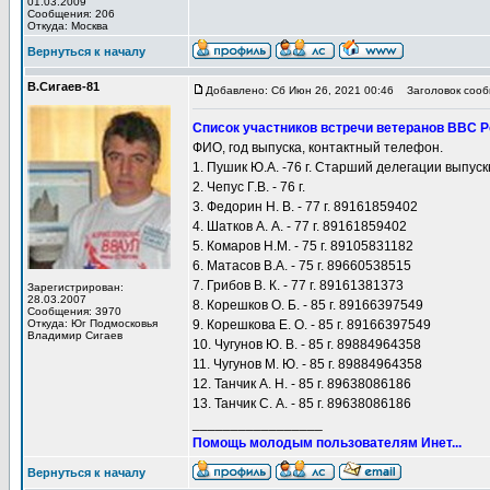
01.03.2009
Сообщения: 206
Откуда: Москва
Вернуться к началу
В.Сигаев-81
Добавлено: Сб Июн 26, 2021 00:46
Заголовок сооб
Список участников встречи ветеранов ВВС 
ФИО, год выпуска, контактный телефон.
1. Пушик Ю.А. -76 г. Старший делегации выпу
2. Чепус Г.В. - 76 г.
3. Федорин Н. В. - 77 г. 89161859402
4. Шатков А. А. - 77 г. 89161859402
5. Комаров Н.М. - 75 г. 89105831182
6. Матасов В.А. - 75 г. 89660538515
7. Грибов В. К. - 77 г. 89161381373
Зарегистрирован:
28.03.2007
8. Корешков О. Б. - 85 г. 89166397549
Сообщения: 3970
Откуда: Юг Подмосковья
9. Корешкова Е. О. - 85 г. 89166397549
Владимир Сигаев
10. Чугунов Ю. В. - 85 г. 89884964358
11. Чугунов М. Ю. - 85 г. 89884964358
12. Танчик А. Н. - 85 г. 89638086186
13. Танчик С. А. - 85 г. 89638086186
_________________
Помощь молодым пользователям Инет...
Вернуться к началу