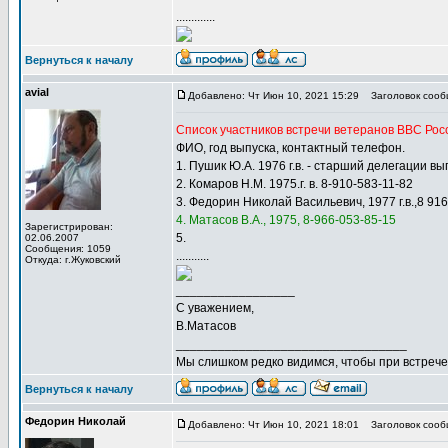
.............
Вернуться к началу
avial
Добавлено: Чт Июн 10, 2021 15:29
Заголовок сооб
Список участников встречи ветеранов ВВС Росс
ФИО, год выпуска, контактный телефон.
1. Пушик Ю.А. 1976 г.в. - старший делегации 
2. Комаров Н.М. 1975.г. в. 8-910-583-11-82
3. Федорин Николай Васильевич, 1977 г.в.,8 91
4. Матасов В.А., 1975, 8-966-053-85-15
Зарегистрирован:
5.
02.06.2007
Сообщения: 1059
...........
Откуда: г.Жуковский
_________________
С уважением,
В.Матасов
_________________________________
Мы слишком редко видимся, чтобы при встрече 
Вернуться к началу
Федорин Николай
Добавлено: Чт Июн 10, 2021 18:01
Заголовок сооб