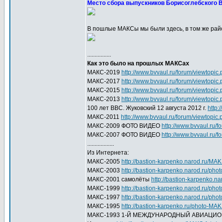
Место сбора выпускников Борисоглебского В
В пошлые МАКСы мы были здесь, в том же райо
................
Как это было на прошлых МАКСах
МАКС-2019
http://www.bvvaul.ru/forum/viewtop
МАКС-2017
http://www.bvvaul.ru/forum/viewtopic
МАКС-2015
http://www.bvvaul.ru/forum/viewtopic
МАКС-2013
http://www.bvvaul.ru/forum/viewtopic
100 лет ВВС. Жуковский 12 августа 2012 г.
http:
МАКС-2011
http://www.bvvaul.ru/forum/viewtopic
МАКС-2009 ФОТО ВИДЕО
http://www.bvvaul.ru/
МАКС-2007 ФОТО ВИДЕО
http://www.bvvaul.ru/
..................
Из Интернета:
МАКС-2005
http://bastion-karpenko.narod.ru/M
МАКС-2003
http://bastion-karpenko.narod.ru/p
МАКС-2001 самолёты
http://bastion-karpenko.
МАКС-1999
http://bastion-karpenko.narod.ru/ph
МАКС-1997
http://bastion-karpenko.narod.ru/ph
МАКС-1995
http://bastion-karpenko.ru/photo-MA
МАКС-1993 1-Й МЕЖДУНАРОДНЫЙ АВИАЦИ