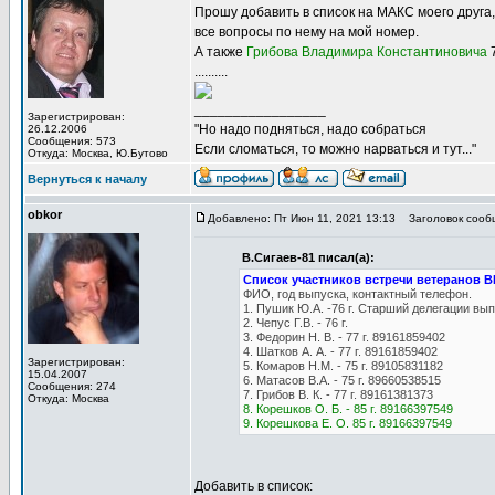
Прошу добавить в список на МАКС моего друга,
все вопросы по нему на мой номер.
А также
Грибова Владимира Константиновича
7
..........
_________________
Зарегистрирован:
"Но надо подняться, надо собраться
26.12.2006
Сообщения: 573
Если сломаться, то можно нарваться и тут..."
Откуда: Москва, Ю.Бутово
Вернуться к началу
obkor
Добавлено: Пт Июн 11, 2021 13:13
Заголовок сооб
В.Сигаев-81 писал(а):
Список участников встречи ветеранов 
ФИО, год выпуска, контактный телефон.
1. Пушик Ю.А. -76 г. Старший делегации в
2. Чепус Г.В. - 76 г.
3. Федорин Н. В. - 77 г. 89161859402
4. Шатков А. А. - 77 г. 89161859402
Зарегистрирован:
5. Комаров Н.М. - 75 г. 89105831182
15.04.2007
6. Матасов В.А. - 75 г. 89660538515
Сообщения: 274
7. Грибов В. К. - 77 г. 89161381373
Откуда: Москва
8. Корешков О. Б. - 85 г. 89166397549
9. Корешкова Е. О. 85 г. 89166397549
Добавить в список: