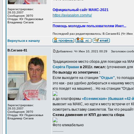
Зарегистрирован:
Официальный сайт МАКС-2021
28.03.2007
https://aviasalon.com/ru/
Сообщения: 3970
Откуда: Юг Подмосковья
_________________
Владимир Сигаев
Помощь молодым пользователям Инет...
Последний раз редактировалось: В.Сигаев-81 (Чт Июн 1
Вернуться к началу
В.Сигаев-81
Добавлено: Чт Июн 10, 2021 00:29
Заголовок сооб
Традиционное место сбора для поездки на МА
Серёга Правак
в 2011г. писал:
(уточнения для 2
По выходу из электричек :
Если выходите на станции
"Отдых"
, то попад
это как - раз удобно добираться к нашему мест
кто поедет на машине)... Но на станции "Отды
а до платформы
«Есенинская» (бывшая «42-й
вывозит на МАКС, но идти к месту встречи от 
Зарегистрирован:
28.03.2007
осмотреть выставку самолетов. Так что решайте
Сообщения: 3970
Схема движения от КПП до места сбора
Откуда: Юг Подмосковья
Владимир Сигаев
Фото кликабельно
............