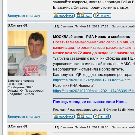
задавайте вопросы, можете напрямую Бойко В.
Владимира Сигаева прошу уточнить список.
Вернуться к началу
В.Сигаев-81
Добавлено: Пн Июл 12, 2021 17:39
Заголовок сооб
МОСКВА, 9 июля - РИА Новости сообщило:
Посетители авиакосмического салона МАКС-20
вакцинации
, но организаторы рассматривают
менее чем за 72 часа до входа на авиасалон
"Загрузка сведений о наличии QR-кода или ПЦ
управления заявками на сайте салона МАКС. Н
мероприятия", - отметили в оргкомитете.
Как получить QR-код для посещения ресторан
https://ria.ru/20210624/qr-kod-1738369594.html
Зарегистрирован:
28.03.2007
Источник РИА Новости"
Сообщения: 3970
Откуда: Юг Подмосковья
https://ria.ru/20210709/maks-2021-1740633915.h
Владимир Сигаев
_________________
Помощь молодым пользователям Инет...
Последний раз редактировалось: В.Сигаев-81 (Вт Июл 1
Вернуться к началу
В.Сигаев-81
Добавлено: Пн Июл 12, 2021 18:05
Заголовок сооб