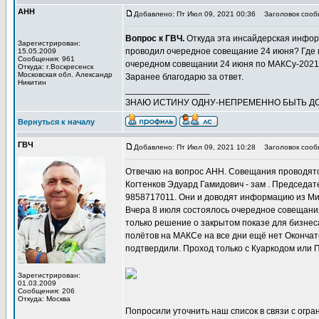
АНН
Добавлено: Пт Июл 09, 2021 00:36
Заголовок сообщ
Вопрос к ГВЧ.
Откуда эта инсайдерская инфор
Зарегистрирован:
проводил очередное совещание 24 июня? Где
15.05.2009
Сообщения: 961
очередном совещании 24 июня по МАКСу-202
Откуда: г.Воскресенск
Московская обл. Александр
Заранее благодарю за ответ.
Никитин
_________________
ЗНАЮ ИСТИНУ ОДНУ-НЕПРЕМЕННО БЫТЬ ДО
Вернуться к началу
ГВЧ
Добавлено: Пт Июл 09, 2021 10:28
Заголовок сооб
Отвечаю на вопрос АНН. Совещания проводятся
Когтенков Эдуард Гамидович - зам . Председа
9858717011. Они и доводят информацию из Ми
Вчера 8 июля состоялось очередное совещания
только решение о закрытом показе для бизнес
полётов на МАКСе на все дни ещё нет Окончат
подтвердили. Проход только с Куаркодом или
Зарегистрирован:
01.03.2009
Сообщения: 206
Откуда: Москва
Попросили уточнить наш список в связи с огр