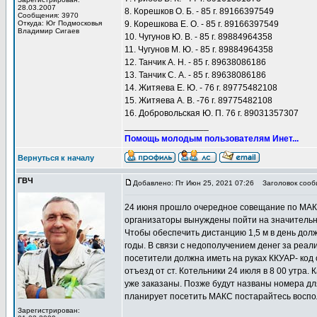
28.03.2007
8. Корешков О. Б. - 85 г. 89166397549
Сообщения: 3970
Откуда: Юг Подмосковья
9. Корешкова Е. О. - 85 г. 89166397549
Владимир Сигаев
10. Чугунов Ю. В. - 85 г. 89884964358
11. Чугунов М. Ю. - 85 г. 89884964358
12. Танчик А. Н. - 85 г. 89638086186
13. Танчик С. А. - 85 г. 89638086186
14. Житяева Е. Ю. - 76 г. 89775482108
15. Житяева А. В. -76 г. 89775482108
16. Добровольская Ю. П. 76 г. 89031357307
_________________
Помощь молодым пользователям Инет...
Вернуться к началу
ГВЧ
Добавлено: Пт Июн 25, 2021 07:26
Заголовок сооб
24 июня прошло очередное совещание по МАКС
организаторы вынуждены пойти на значитель
Чтобы обеспечить дистанцию 1,5 м в день дол
годы. В связи с недополучением денег за реал
посетители должна иметь на руках ККУАР- код 
отъезд от ст. Котельники 24 июля в 8 00 утра
уже заказаны. Позже будут названы номера для
планирует посетить МАКС постарайтесь воспол
Зарегистрирован: