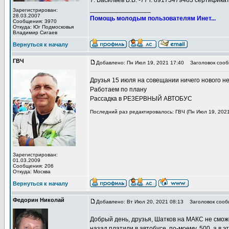
7. Васильев В.В. -77 г. 89173479483 сертификат
_________________
Зарегистрирован:
28.03.2007
Помощь молодым пользователям Инет...
Сообщения: 3970
Откуда: Юг Подмосковья
Владимир Сигаев
Вернуться к началу
ГВЧ
Добавлено: Пн Июл 19, 2021 17:40
Заголовок сооб
Друзья 15 июля на совещании ничего нового не
Работаем пo плану
Рассадка в РЕ3ЕРВНЫЙ АВТOБУС
Последний раз редактировалось: ГВЧ (Пн Июл 19, 2021 
Зарегистрирован:
01.03.2009
Сообщения: 206
Откуда: Москва
Вернуться к началу
Федорин Николай
Добавлено: Вт Июл 20, 2021 08:13
Заголовок сооб
Добрый день, друзья, Шатков на МАКС не сможе
назад платили в автобусе, по-моему, 500, а в э