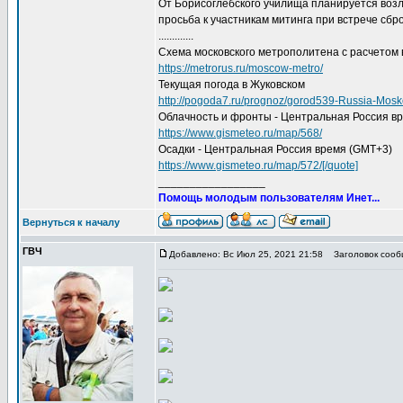
От Борисоглебского училища планируется возло
просьба к участникам митинга при встрече сб
.............
Схема московского метрополитена с расчетом 
https://metrorus.ru/moscow-metro/
Текущая погода в Жуковском
http://pogoda7.ru/prognoz/gorod539-Russia-Mos
Облачность и фронты - Центральная Россия в
https://www.gismeteo.ru/map/568/
Осадки - Центральная Россия время (GMT+3)
https://www.gismeteo.ru/map/572/[/quote]
_________________
Помощь молодым пользователям Инет...
Вернуться к началу
ГВЧ
Добавлено: Вс Июл 25, 2021 21:58
Заголовок сооб