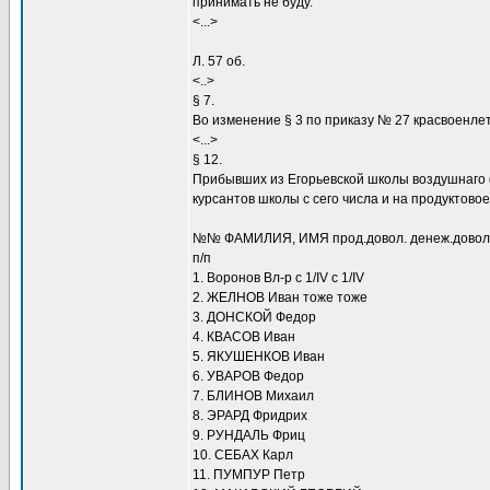
принимать не буду.
<...>
Л. 57 об.
<..>
§ 7.
Во изменение § 3 по приказу № 27 красвоенлет
<...>
§ 12.
Прибывших из Егорьевской школы воздушнаго 
курсантов школы с сего числа и на продуктово
№№ ФАМИЛИЯ, ИМЯ прод.довол. денеж.довол
п/п
1. Воронов Вл-р с 1/IV с 1/IV
2. ЖЕЛНОВ Иван тоже тоже
3. ДОНСКОЙ Федор
4. КВАСОВ Иван
5. ЯКУШЕНКОВ Иван
6. УВАРОВ Федор
7. БЛИНОВ Михаил
8. ЭРАРД Фридрих
9. РУНДАЛЬ Фриц
10. СЕБАХ Карл
11. ПУМПУР Петр