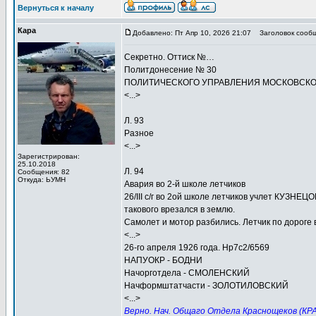
Вернуться к началу
Кара
Добавлено: Пт Апр 10, 2026 21:07
Заголовок сообщ
Секретно. Оттиск №…
Политдонесение № 30
ПОЛИТИЧЕСКОГО УПРАВЛЕНИЯ МОСКОВСКО
<...>
Л. 93
Разное
<...>
Зарегистрирован:
25.10.2018
Л. 94
Сообщения: 82
Откуда: ЬУМН
Авария во 2-й школе летчиков
26/III с/г во 2ой школе летчиков учлет КУЗНЕ
такового врезался в землю.
Самолет и мотор разбились. Летчик по дороге 
<...>
26-го апреля 1926 года. Нр7с2/6569
НАПУОКР - БОДНИ
Начорготдела - СМОЛЕНСКИЙ
Начформштатчасти - ЗОЛОТИЛОВСКИЙ
<...>
Верно. Нач. Общаго Отдела Краснощеков (