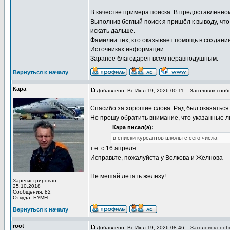
В качестве примера поиска. В предоставленно
Выполнив беглый поиск я пришёл к выводу, что
искать дальше.
Фамилии тех, кто оказывает помощь в создани
Источниках информации.
Заранее благодарен всем неравнодушным.
Вернуться к началу
Кара
Добавлено: Вс Июл 19, 2026 00:11
Заголовок сооб
Спасибо за хорошие слова. Рад был оказаться
Но прошу обратить внимание, что указанные л
Кара писал(а):
в списки курсантов школы с сего числа
т.е. с 16 апреля.
Исправьте, пожалуйста у Волкова и Желнова
_________________
Не мешай летать железу!
Зарегистрирован:
25.10.2018
Сообщения: 82
Откуда: ЬУМН
Вернуться к началу
root
Добавлено: Вс Июл 19, 2026 08:46
Заголовок сооб