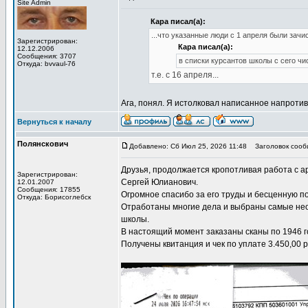
Site Admin
Кара писал(а):
...что указанные люди с 1 апреля были зач
Зарегистрирован:
Кара писал(а):
12.12.2006
Сообщения: 3707
в списки курсантов школы с сего чи
Откуда: bvvaul-76
т.е. с 16 апреля...
Ага, понял. Я истолковал написанное напротив
Вернуться к началу
Полянскович
Добавлено: Сб Июл 25, 2026 11:48
Заголовок сооб
Друзья, продолжается кропотливая работа с 
Зарегистрирован:
Сергей Юлианович.
12.01.2007
Сообщения: 17855
Огромное спасибо за его труды и бесценную п
Откуда: Борисоглебск
Отработаны многие дела и выбраны самые нео
школы.
В настоящий момент заказаны сканы по 1946 г
Получены квитанция и чек по уплате 3.450,00 р