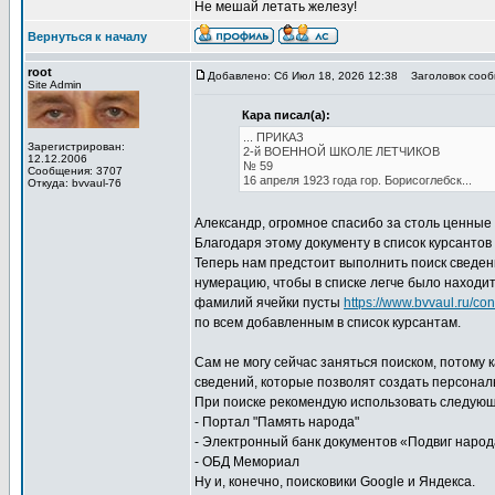
Не мешай летать железу!
Вернуться к началу
root
Добавлено: Сб Июл 18, 2026 12:38
Заголовок сообщ
Site Admin
Кара писал(а):
... ПРИКАЗ
Зарегистрирован:
2-й ВОЕННОЙ ШКОЛЕ ЛЕТЧИКОВ
12.12.2006
№ 59
Сообщения: 3707
16 апреля 1923 года гор. Борисоглебск...
Откуда: bvvaul-76
Александр, огромное спасибо за столь ценные 
Благодаря этому документу в список курсанто
Теперь нам предстоит выполнить поиск сведен
нумерацию, чтобы в списке легче было находит
фамилий ячейки пусты
https://www.bvvaul.ru/co
по всем добавленным в список курсантам.
Сам не могу сейчас заняться поиском, потому 
сведений, которые позволят создать персонал
При поиске рекомендую использовать следующ
- Портал "Память народа"
- Электронный банк документов «Подвиг народа
- ОБД Мемориал
Ну и, конечно, поисковики Google и Яндекса.