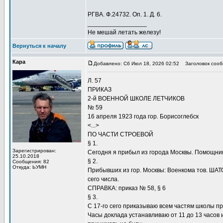
РГВА. Ф.24732. Оп. 1. Д. 6.
_________________
Не мешай летать железу!
Вернуться к началу
Кара
Добавлено: Сб Июл 18, 2026 02:52
Заголовок сооб
Л. 57
ПРИКАЗ
2-й ВОЕННОЙ ШКОЛЕ ЛЕТЧИКОВ
№ 59
16 апреля 1923 года гор. Борисоглебск
<...>
ПО ЧАСТИ СТРОЕВОЙ
§ 1.
Зарегистрирован:
Сегодня я прибыл из города Москвы. Помощни
25.10.2018
§ 2.
Сообщения: 82
Откуда: ЬУМН
Прибывших из гор. Москвы: Военкома тов. ШАТ
сего числа.
СПРАВКА: приказ № 58, § 6
§ 3.
С 17-го сего приказываю всем частям школы про
Часы доклада устанавливаю от 11 до 13 часов 