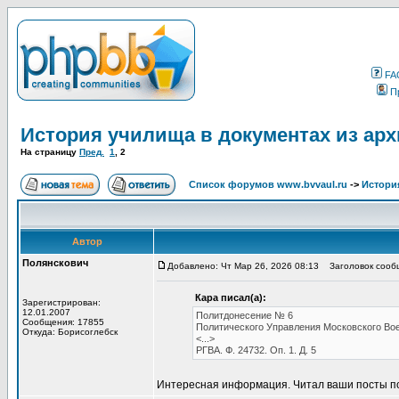
FA
П
История училища в документах из ар
На страницу
Пред.
1
,
2
Список форумов www.bvvaul.ru
->
Истори
Автор
Полянскович
Добавлено: Чт Мар 26, 2026 08:13
Заголовок сооб
Кара писал(а):
Зарегистрирован:
12.01.2007
Политдонесение № 6
Сообщения: 17855
Политического Управления Московского Во
Откуда: Борисоглебск
<...>
РГВА. Ф. 24732. Оп. 1. Д. 5
Интересная информация. Читал ваши посты по