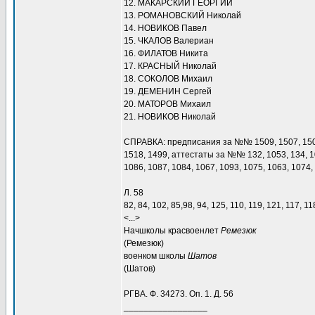
12. МАКАРСКИЙ ГЕОРГИЙ
13. РОМАНОВСКИЙ Николай
14. НОВИКОВ Павел
15. ЧКАЛОВ Валериан
16. ФИЛАТОВ Никита
17. КРАСНЫЙ Николай
18. СОКОЛОВ Михаил
19. ДЕМЕНИН Сергей
20. МАТОРОВ Михаил
21. НОВИКОВ Николай
СПРАВКА: предписания за №№ 1509, 1507, 1502, 
1518, 1499, аттестаты за №№ 132, 1053, 134, 105
1086, 1087, 1084, 1067, 1093, 1075, 1063, 107
Л. 58
82, 84, 102, 85,98, 94, 125, 110, 119, 121, 117, 1
<...>
Начшколы красвоенлет
Ремезюк
(Ремезюк)
военком школы
Шатов
(Шатов)
РГВА. Ф. 34273. Оп. 1. Д. 56
_________________