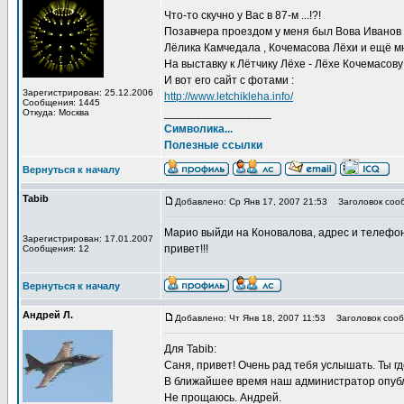
Что-то скучно у Вас в 87-м ...!?!
Позавчера проездом у меня был Вова Иванов ,
Лёлика Камчедала , Кочемасова Лёхи и ещё мног
На выставку к Лётчику Лёхе - Лёхе Кочемасову
И вот его сайт с фотами :
Зарегистрирован: 25.12.2006
http://www.letchikleha.info/
Сообщения: 1445
_________________
Откуда: Москва
Символика...
Полезные ссылки
Вернуться к началу
Tabib
Добавлено: Ср Янв 17, 2007 21:53
Заголовок соо
Марио выйди на Коновалова, адрес и телефон
Зарегистрирован: 17.01.2007
привет!!!
Сообщения: 12
Вернуться к началу
Андрей Л.
Добавлено: Чт Янв 18, 2007 11:53
Заголовок сооб
Для Tabib:
Саня, привет! Очень рад тебя услышать. Ты 
В ближайшее время наш администратор опубли
Не прощаюсь. Андрей.