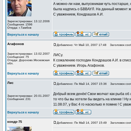
А можно-ли нам, выпускникам чуть постарше, с
была надпись о БВВАУЛ. На данный момент же
С уважением, Кондрашов А.И.
Зарегистрирован: 13.12.2006
Сообщения: 1596
Откуда: г.Тамбов
Вернуться к началу
Агафонов
Добавлено: Чт Май 10, 2007 17:48
Заголовок сооб
Зарегистрирован: 13.02.2007
ЛИСу.
Сообщения: 75
К сожалению господин Кондрашов А.И. в списо
Откуда: Дорохово.Московская
обл.
С уважением. Игорь Агафонов.
Вернуться к началу
Лис
Добавлено: Пн Май 14, 2007 15:36
Заголовок соо
Добрый всем денёк! Свои молчат как рыба об 
Зарегистрирован: 20.01.2007
то что бы вы хотели бы видеть на клинке ! Ну 
Сообщения: 231
11.08.07, у Вас 4 го насколько я помню ! С ува
Вернуться к началу
кондр-75
Добавлено: Пн Май 14, 2007 15:49
Заголовок соо