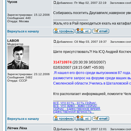
Чусов
Добавлено: Пт Мар 02, 2007 22:19
Заголовок соо
Собираюсь посетить Даугавпилс,наверное уви
Зарегистрирован: 15.12.2006
_________________
Сообщения: 440
Откуда: Москва
Жаль,что в Рай приходиться ехать на катафалк
Вернуться к началу
LABOR
Добавлено: Сб Мар 03, 2007 19:37
Заголовок соо
Модератор
Шите присутствовать?! На ICQ Андрей Костюч
314710974
(20:30:39 3/03/2007)
02/03/2007 (18:15 GMT +05:00)
.Я нашел его фото среди выпускников 87 года
Зарегистрирован: 23.12.2006
Сообщения: 2482
разместите запрос на форуме среди ваших в
Откуда: СССР
Смоленской области.Учились в Шаталовской с
Кто располагает информацией, помогите Чел
_________________
ВСЁ, ЧТО ЕСТЬ - ЕСТЬ СЕЙЧАС,
ВСЁ, ЧТО ЖИВО - ЖИВО СЕЙЧАС...
СЕЙЧАС - ЕДИНСТВЕННОЕ ВРЕМЯ,
ЕДИНСТВЕННАЯ ВЕЧНОСТЬ...
Вернуться к началу
Лётчик Лёха
Добавлено: Ср Мар 07, 2007 12:01
Заголовок соо