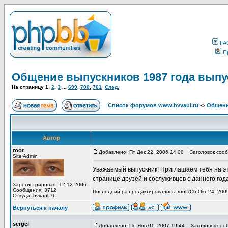
FA
П
Общение выпускников 1987 года выпу
На страницу
1
,
2
,
3
...
699
,
700
,
701
След.
Список форумов www.bvvaul.ru
->
Общени
Автор
root
Добавлено: Пт Дек 22, 2006 14:00
Заголовок сообщ
Site Admin
Уважаемый выпускник! Приглашаем тебя на эт
странице друзей и сослуживцев с данного год
Зарегистрирован: 12.12.2006
Сообщения: 3712
Последний раз редактировалось: root (Сб Окт 24, 2009
Откуда: bvvaul-76
Вернуться к началу
sergei
Добавлено: Пн Янв 01, 2007 19:44
Заголовок соо