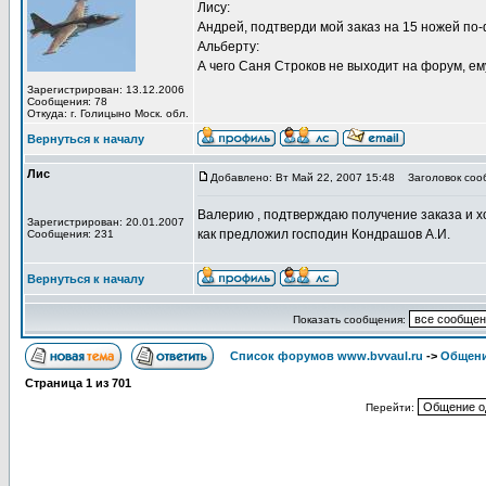
Лису:
Андрей, подтверди мой заказ на 15 ножей по-
Альберту:
А чего Саня Строков не выходит на форум, е
Зарегистрирован: 13.12.2006
Сообщения: 78
Откуда: г. Голицыно Моск. обл.
Вернуться к началу
Лис
Добавлено: Вт Май 22, 2007 15:48
Заголовок сооб
Валерию , подтверждаю получение заказа и хо
Зарегистрирован: 20.01.2007
как предложил господин Кондрашов А.И.
Сообщения: 231
Вернуться к началу
Показать сообщения:
Список форумов www.bvvaul.ru
->
Общени
Страница
1
из
701
Перейти: