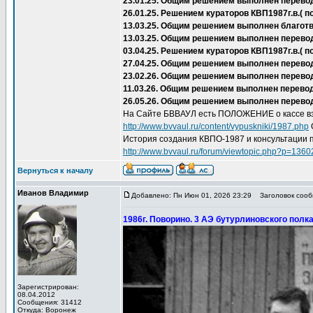
23.01.25. Общим решением выполнен перево
26.01.25. Решением кураторов КВП1987г.в.(
13.03.25. Общим решением выполнен благот
13.03.25. Общим решением выполнен перево
03.04.25. Решением кураторов КВП1987г.в.(
27.04.25. Общим решением выполнен перевод 
23.02.26. Общим решением выполнен перевод
11.03.26. Общим решением выполнен перевод
26.05.26. Общим решением выполнен перевод
На Сайте БВВАУЛ есть ПОЛОЖЕНИЕ о кассе вз
http://www.bvvaul.ru/content/vypuskniki/1987.php
История создания КВПО-1987 и консультации 
http://www.bvvaul.ru/forum/viewtopic.php?p=136
Вернуться к началу
Иванов Владимир
Добавлено: Пн Июн 01, 2026 23:29
Заголовок сообщ
1986г. Поворино. 3 АЭ бутурлиновского полка
Зарегистрирован:
08.04.2012
Сообщения: 31412
Откуда: Воронеж