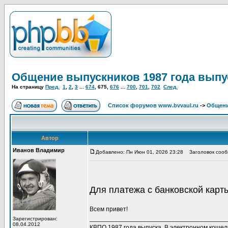
Общение выпускников 1987 года выпу
На страницу
Пред.
1
,
2
,
3
...
674
,
675
,
676
...
700
,
701
,
702
След.
Список форумов www.bvvaul.ru
->
Общени
Автор
Иванов Владимир
Добавлено: Пн Июн 01, 2026 23:28
Заголовок сообщ
Для платежа с банковской кар
Всем привет!
______________________________________
Зарегистрирован:
08.04.2012
КВПО 1987 года выпуска. В электронном коше