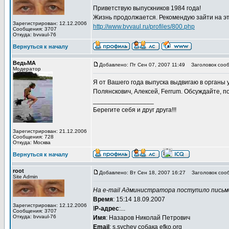
Приветствую выпускников 1984 года!
Жизнь продолжается. Рекомендую зайти на эту
Зарегистрирован: 12.12.2006
http://www.bvvaul.ru/profiles/800.php
Сообщения: 3707
Откуда: bvvaul-76
Вернуться к началу
ВедьМА
Добавлено: Пт Сен 07, 2007 11:49
Заголовок сооб
Модератор
Я от Вашего года выпуска выдвигаю в орган
Полянскович, Алексей, Ferrum. Обсуждайте, п
_________________
Берегите себя и друг друга!!!
Зарегистрирован: 21.12.2006
Сообщения: 728
Откуда: Москва
Вернуться к началу
root
Добавлено: Вт Сен 18, 2007 16:27
Заголовок соо
Site Admin
На e-mail Администратора поступило письм
Время
: 15:14 18.09.2007
Зарегистрирован: 12.12.2006
I
P-адрес
:...
Сообщения: 3707
Откуда: bvvaul-76
Имя
: Назаров Николай Петрович
Email
: s.sychev собака efko.org