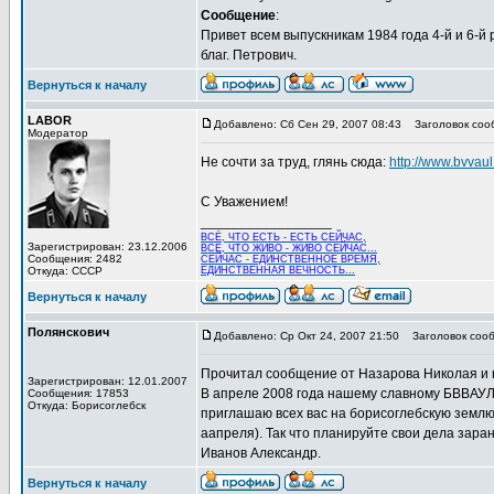
Сообщение
:
Привет всем выпускникам 1984 года 4-й и 6-й
благ. Петрович.
Вернуться к началу
LABOR
Добавлено: Сб Сен 29, 2007 08:43
Заголовок соо
Модератор
Не сочти за труд, глянь сюда:
http://www.bvvau
С Уважением!
_________________
ВСЁ, ЧТО ЕСТЬ - ЕСТЬ СЕЙЧАС,
Зарегистрирован: 23.12.2006
ВСЁ, ЧТО ЖИВО - ЖИВО СЕЙЧАС...
Сообщения: 2482
СЕЙЧАС - ЕДИНСТВЕННОЕ ВРЕМЯ,
Откуда: СССР
ЕДИНСТВЕННАЯ ВЕЧНОСТЬ...
Вернуться к началу
Полянскович
Добавлено: Ср Окт 24, 2007 21:50
Заголовок сооб
Прочитал сообщение от Назарова Николая и 
Зарегистрирован: 12.01.2007
В апреле 2008 года нашему славному БВВАУЛ 
Сообщения: 17853
Откуда: Борисоглебск
приглашаю всех вас на борисоглебскую землю,
аапреля). Так что планируйте свои дела заране
Иванов Александр.
Вернуться к началу