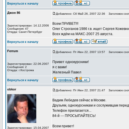
Вернуться к началу
Джон 86
Добавлено: Сб Май 26, 2007 22:36
Заголовок соо
Всем ПРИВЕТ!!!
Зарегистрирован: 14.12.2006
Олег Строганов 1986 г.в. ищет Сергея Кожевни
Сообщения: 47
Откуда: Санкт-Петербург
Всех ждём на МАКС-2007 25 августа.
Вернуться к началу
Ferrum
Добавлено: Пт Июн 22, 2007 13:57
Заголовок соо
Привет однокурсники!
Зарегистрирован: 22.06.2007
я с вами!
Сообщения: 2
Откуда: г.Кострома
Железный Павел
Вернуться к началу
obkor
Добавлено: Пт Июн 22, 2007 21:47
Заголовок соо
Вадим Лебедев сейчас в Москве.
Друзьям, однокурсникам и сослуживцам пере
Телефон прилагается...
84-й --- ПРОСЫПАЙТЕСЬ!
Всем привет!
Зарегистрирован: 15.04.2007