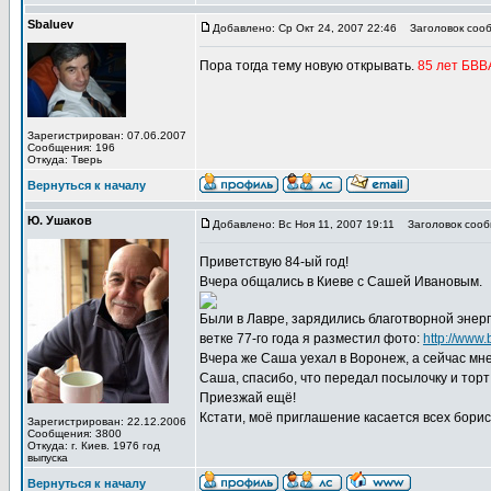
Sbaluev
Добавлено: Ср Окт 24, 2007 22:46
Заголовок сооб
Пора тогда тему новую открывать.
85 лет БВВ
Зарегистрирован: 07.06.2007
Сообщения: 196
Откуда: Тверь
Вернуться к началу
Ю. Ушаков
Добавлено: Вс Ноя 11, 2007 19:11
Заголовок сообщ
Приветствую 84-ый год!
Вчера общались в Киеве с Сашей Ивановым.
Были в Лавре, зарядились благотворной энерги
ветке 77-го года я разместил фото:
http://www
Вчера же Саша уехал в Воронеж, а сейчас мне
Саша, спасибо, что передал посылочку и торт
Приезжай ещё!
Кстати, моё приглашение касается всех борис
Зарегистрирован: 22.12.2006
Сообщения: 3800
Откуда: г. Киев. 1976 год
выпуска
Вернуться к началу