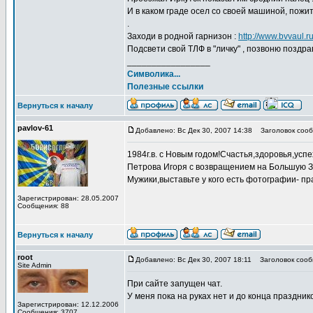
И в каком граде осел со своей машиной, пожи
.
Заходи в родной гарнизон :
http://www.bvvaul.r
Подсвети свой ТЛФ в "личку" , позвоню поздравл
_________________
Символика...
Полезные ссылки
Вернуться к началу
pavlov-61
Добавлено: Вс Дек 30, 2007 14:38
Заголовок сооб
1984г.в. с Новым годом!Счастья,здоровья,усп
Петрова Игоря с возвращением на Большую Зем
Мужики,выставьте у кого есть фотографии- пр
Зарегистрирован: 28.05.2007
Сообщения: 88
Вернуться к началу
root
Добавлено: Вс Дек 30, 2007 18:11
Заголовок сообщ
Site Admin
При сайте запущен чат.
У меня пока на руках нет и до конца праздни
Зарегистрирован: 12.12.2006
Сообщения: 3707