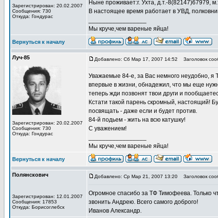
Ныне проживает:г. Ухта, д.т.-8(82147)67979, м
Зарегистрирован: 20.02.2007
В настоящее время работает в УВД, полковни
Сообщения: 730
Откуда: Гондурас
_________________
Мы круче,чем вареные яйца!
Вернуться к началу
Луч-85
Добавлено: Сб Мар 17, 2007 14:52
Заголовок соо
Уважаемые 84-е, за Вас немного неудобно, я
впервые в жизни, обнадежил, что мы еще нужн
теперь жди позвонят твои други и пообщаетес
Кстати такой парень скромный, настоящий! Бу
посвящать - даже если и будет против.
84-й подьем - жить на всю катушку!
Зарегистрирован: 20.02.2007
С уважением!
Сообщения: 730
Откуда: Гондурас
_________________
Мы круче,чем вареные яйца!
Вернуться к началу
Полянскович
Добавлено: Ср Мар 21, 2007 13:20
Заголовок сооб
Огромное спасибо за ТФ Тимофеева. Только ч
Зарегистрирован: 12.01.2007
звонить Андрею. Всего самого доброго!
Сообщения: 17853
Откуда: Борисоглебск
Иванов Александр.