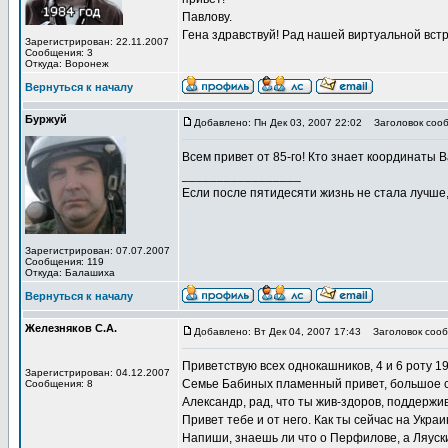
Павлову.
Гена здравствуй! Рад нашей виртуальной встр
Зарегистрирован: 22.11.2007
Сообщения: 3
Откуда: Воронеж
Вернуться к началу
Буржуй
Добавлено: Пн Дек 03, 2007 22:02
Заголовок сооб
Всем привет от 85-го! Кто знает координаты
_________________
Если после пятидесяти жизнь не стала лучше
Зарегистрирован: 07.07.2007
Сообщения: 119
Откуда: Балашиха
Вернуться к началу
Железняков С.А.
Добавлено: Вт Дек 04, 2007 17:43
Заголовок сооб
Приветствую всех однокашников, 4 и 6 роту 198
Зарегистрирован: 04.12.2007
Семье Бабиных пламенный привет, большое с
Сообщения: 8
Александр, рад, что ты жив-здоров, поддержив
Привет тебе и от него. Как ты сейчас на Укр
Напиши, знаешь ли что о Перфилове, а Ляуск