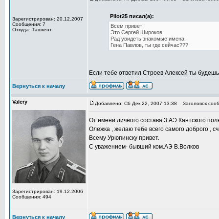
Pilot25 писал(а):
Зарегистрирован: 20.12.2007
Сообщения: 7
Всем привет!
Откуда: Ташкент
Это Сергей Широков.
Рад увидеть знакомые имена.
Гена Павлов, ты где сейчас???
Если тебе ответил Строев Алексей ты будеш
Вернуться к началу
Valery
Добавлено: Сб Дек 22, 2007 13:38
Заголовок сооб
От имени личного состава 3 АЭ Кантского по
Олежка , желаю тебе всего самого доброго , с
Всему Урюпинску привет.
С уважением- бывший ком.АЭ В.Волков
Зарегистрирован: 19.12.2006
Сообщения: 494
Вернуться к началу