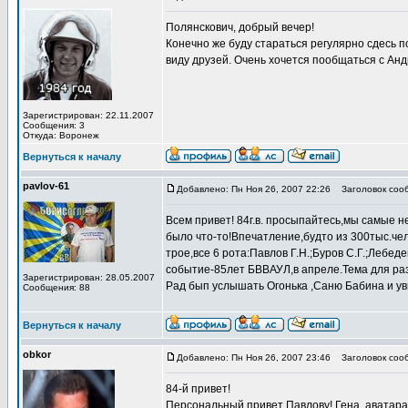
Полянскович, добрый вечер!
Конечно же буду стараться регулярно сдесь 
виду друзей. Очень хочется пообщаться с Ан
Зарегистрирован: 22.11.2007
Сообщения: 3
Откуда: Воронеж
Вернуться к началу
pavlov-61
Добавлено: Пн Ноя 26, 2007 22:26
Заголовок соо
Всем привет! 84г.в. просыпайтесь,мы самые 
было что-то!Впечатление,будто из 300тыс.че
трое,все 6 рота:Павлов Г.Н.;Буров С.Г.;Леб
событие-85лет БВВАУЛ,в апреле.Тема для р
Зарегистрирован: 28.05.2007
Рад бып услышать Огонька ,Саню Бабина и ув
Сообщения: 88
Вернуться к началу
obkor
Добавлено: Пн Ноя 26, 2007 23:46
Заголовок соо
84-й привет!
Персональный привет Павлову! Гена, аватара 