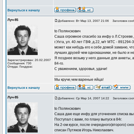
Вернуться к началу
Луч-85
Добавлено: Вт Мар 13, 2007 21:06
Заголовок соо
to Полянскович
Саша огромное спасибо за инфу о Л.Строеве
г.Ухта, ул. 40 лет ГВФ, д.22, м/т МТС - 891294
может как нибудь его к себе домой заманю, чт
лучших друзей чем однокашники, не было и не
Я позднее возьму у него данные для анкеты, а
Зарегистрирован: 20.02.2007
84-го.
Сообщения: 730
Откуда: Гондурас
С уважением, здоровья, удачи!
_________________
Мы круче,чем вареные яйца!
Вернуться к началу
Луч-85
Добавлено: Ср Мар 14, 2007 14:22
Заголовок соо
to Полянскович
Саша даю еще инфу для уточнения списка вып
Поступал с вами, по плану выпуск в 84г.
На 2-ом курсе, после очередного(второго) сно
списан Путяков Игорь Николаевич.