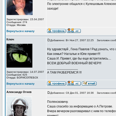
По электронке общался с Кулешовым Алексеем..
заходи!
Зарегистрирован: 15.04.2007
Сообщения: 274
Откуда: Москва
Вернуться к началу
Ключ
Добавлено: Вт Ноя 27, 2007 22:25
Заголовок сооб
Ну здравствуй , Гена Павлов ! Рад узнать, что 
Как семья? Наталье и Юле привет!!!
Саша И. Привет, где бы еще встретились....
ВСЕМ ДОБРЫЙ ВОЕННЫЙ ВЕЧЕР!!!
_________________
Зарегистрирован: 14.07.2007
А ТАМ РАЗБЕРЕМСЯ !!!
Сообщения: 625
Откуда: БОРИСОГЛЕБСК
Вернуться к началу
Александр Огнев
Добавлено: Сб Дек 01, 2007 16:36
Заголовок сооб
Полянсковичу.
Саша спасибо за информацию о А.Петрове.
Вчера вечером разговаривал с ним по телефо
привет!