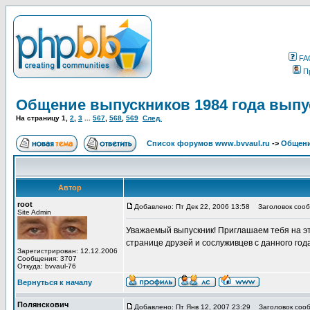
FA
П
Общение выпускников 1984 года выпу
На страницу
1
,
2
,
3
...
567
,
568
,
569
След.
Список форумов www.bvvaul.ru
->
Общени
Автор
root
Добавлено: Пт Дек 22, 2006 13:58
Заголовок сообщ
Site Admin
Уважаемый выпускник! Приглашаем тебя на эт
странице друзей и сослуживцев с данного год
Зарегистрирован: 12.12.2006
Сообщения: 3707
Откуда: bvvaul-76
Вернуться к началу
Полянскович
Добавлено: Пт Янв 12, 2007 23:29
Заголовок сооб