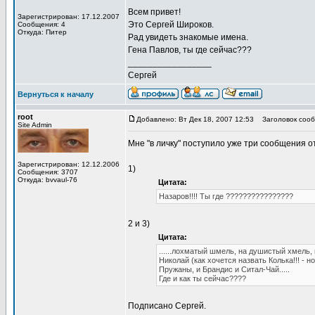
Всем привет!
Зарегистрирован: 17.12.2007
Это Сергей Широков.
Сообщения: 4
Откуда: Питер
Рад увидеть знакомые имена.
Гена Павлов, ты где сейчас???
_________________
Сергей
Вернуться к началу
root
Добавлено: Вт Дек 18, 2007 12:53
Заголовок сообщ
Site Admin
Мне "в личку" поступило уже три сообщения от 
Зарегистрирован: 12.12.2006
1)
Сообщения: 3707
Откуда: bvvaul-76
Цитата:
Назаров!!!! Ты где ????????????????
2 и 3)
Цитата:
......лохматый шмель, на душистый хмель, ц
Николай (как хочется назвать Колька!!! - но
Пружаны, и Брандис и Ситал-Чай.....
Где и как ты сейчас????
Подписано Сергей.