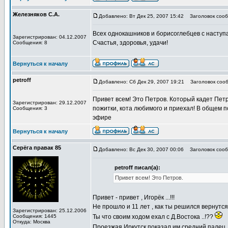
Железняков С.А.
Добавлено: Вт Дек 25, 2007 15:42
Заголовок сооб
Всех однокашников и борисоглебцев с насту
Зарегистрирован: 04.12.2007
Счастья, здоровья, удачи!
Сообщения: 8
Вернуться к началу
petroff
Добавлено: Сб Дек 29, 2007 19:21
Заголовок сооб
Привет всем! Это Петров. Который кадет Петр
Зарегистрирован: 29.12.2007
пожитки, кота любимого и приехал! В общем п
Сообщения: 3
эфире
Вернуться к началу
Серёга правак 85
Добавлено: Вс Дек 30, 2007 00:06
Заголовок сооб
petroff писал(а):
Привет всем! Это Петров.
Привет - привет , Игорёк ...!!!
Не прошло и 11 лет , как ты решился вернутся .
Зарегистрирован: 25.12.2006
Сообщения: 1445
Ты что своим ходом ехал с Д.Востока ..!??
Откуда: Москва
Проезжая Иркутск показал им средний палец 