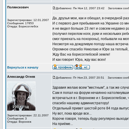
Полянскович
Добавлено: Пн Ноя 12, 2007 23:42
Заголовок соо
Да, друзья мои, как и обещал, в очередной р
Зарегистрирован: 12.01.2007
И с первого дня пребывания на Украине со мн
Сообщения: 17853
Откуда: Борисоглебск
я не видел больше 23 лет и совсем недавно 
(получил перелом ноги, руки и нескольких реб
смог приехать на похороны), побывали на мог
Несмотря на дождливую погоду наша встреча
Огромное спасибо Николаю и Юре за теплый,
Жду Вас на борисоглебской земле!
И как говорит Юра, жду вас всех!
Вернуться к началу
Александр Огнев
Добавлено: Пт Ноя 23, 2007 20:51
Заголовок сооб
Здравия желаю всем "местным", а так же случ
Сам я попал на форум нечаянно натолкнувшись
встречаться в г. Воронеже и г. Борисоглебск
спасибо нашему администратору!
Отдельный привет шестой роте 84 года выпуск
Ну вот, пока вроде все...
Зарегистрирован: 22.11.2007
Короче говоря, теперь буду регулярно выходит
Сообщения: 3
Откуда: Воронеж
На приёме...