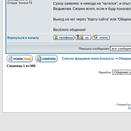
Откуда: bvvaul-76
Сразу заявляю: я никогда не "чатился", и опы
Ведьмочки. Скорее всего, если и буду поначалу
Выход на чат через "Карту сайта" или "Общени
Весёлого общения!
Вернуться к началу
Показать сообщения:
Список форумов www.bvvaul.ru
->
Общени
Страница
1
из
569
Перейти:
Powered by
Ру