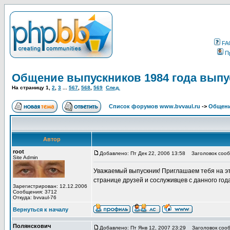
FA
П
Общение выпускников 1984 года выпу
На страницу
1
,
2
,
3
...
567
,
568
,
569
След.
Список форумов www.bvvaul.ru
->
Общени
Автор
root
Добавлено: Пт Дек 22, 2006 13:58
Заголовок сообщ
Site Admin
Уважаемый выпускник! Приглашаем тебя на эт
странице друзей и сослуживцев с данного год
Зарегистрирован: 12.12.2006
Сообщения: 3712
Откуда: bvvaul-76
Вернуться к началу
Полянскович
Добавлено: Пт Янв 12, 2007 23:29
Заголовок сооб