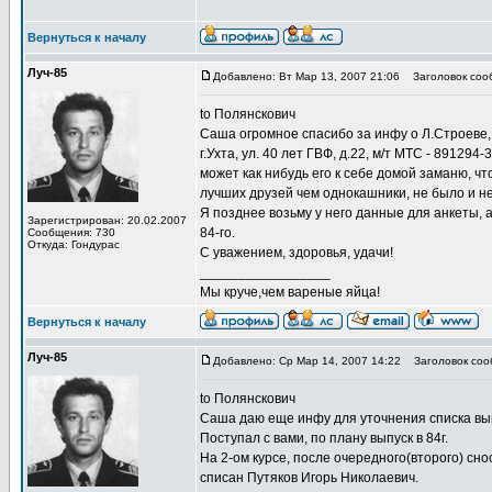
Вернуться к началу
Луч-85
Добавлено: Вт Мар 13, 2007 21:06
Заголовок соо
to Полянскович
Саша огромное спасибо за инфу о Л.Строеве
г.Ухта, ул. 40 лет ГВФ, д.22, м/т МТС - 891294
может как нибудь его к себе домой заманю, чт
лучших друзей чем однокашники, не было и не
Я позднее возьму у него данные для анкеты, а
Зарегистрирован: 20.02.2007
84-го.
Сообщения: 730
Откуда: Гондурас
С уважением, здоровья, удачи!
_________________
Мы круче,чем вареные яйца!
Вернуться к началу
Луч-85
Добавлено: Ср Мар 14, 2007 14:22
Заголовок соо
to Полянскович
Саша даю еще инфу для уточнения списка вып
Поступал с вами, по плану выпуск в 84г.
На 2-ом курсе, после очередного(второго) сно
списан Путяков Игорь Николаевич.