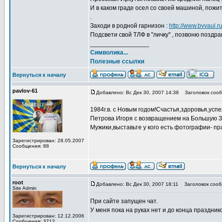
И в каком граде осел со своей машиной, пожи
.
Заходи в родной гарнизон :
http://www.bvvaul.r
Подсвети свой ТЛФ в "личку" , позвоню поздравл
_________________
Символика...
Полезные ссылки
Вернуться к началу
pavlov-61
Добавлено: Вс Дек 30, 2007 14:38
Заголовок сооб
1984г.в. с Новым годом!Счастья,здоровья,усп
Петрова Игоря с возвращением на Большую Зем
Мужики,выставьте у кого есть фотографии- пр
Зарегистрирован: 28.05.2007
Сообщения: 88
Вернуться к началу
root
Добавлено: Вс Дек 30, 2007 18:11
Заголовок сообщ
Site Admin
При сайте запущен чат.
У меня пока на руках нет и до конца праздни
Зарегистрирован: 12.12.2006
Сообщения: 3712