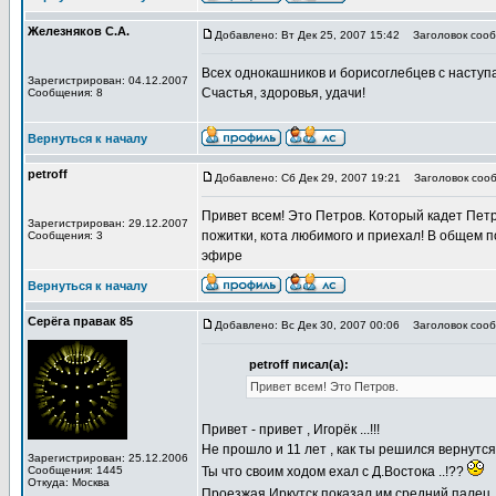
Железняков С.А.
Добавлено: Вт Дек 25, 2007 15:42
Заголовок сооб
Всех однокашников и борисоглебцев с насту
Зарегистрирован: 04.12.2007
Счастья, здоровья, удачи!
Сообщения: 8
Вернуться к началу
petroff
Добавлено: Сб Дек 29, 2007 19:21
Заголовок сооб
Привет всем! Это Петров. Который кадет Петр
Зарегистрирован: 29.12.2007
пожитки, кота любимого и приехал! В общем п
Сообщения: 3
эфире
Вернуться к началу
Серёга правак 85
Добавлено: Вс Дек 30, 2007 00:06
Заголовок сооб
petroff писал(а):
Привет всем! Это Петров.
Привет - привет , Игорёк ...!!!
Не прошло и 11 лет , как ты решился вернутся .
Зарегистрирован: 25.12.2006
Сообщения: 1445
Ты что своим ходом ехал с Д.Востока ..!??
Откуда: Москва
Проезжая Иркутск показал им средний палец 