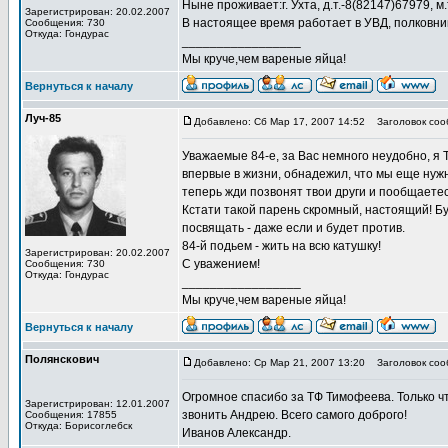
Ныне проживает:г. Ухта, д.т.-8(82147)67979, м
Зарегистрирован: 20.02.2007
В настоящее время работает в УВД, полковни
Сообщения: 730
Откуда: Гондурас
_________________
Мы круче,чем вареные яйца!
Вернуться к началу
Луч-85
Добавлено: Сб Мар 17, 2007 14:52
Заголовок соо
Уважаемые 84-е, за Вас немного неудобно, я
впервые в жизни, обнадежил, что мы еще нужн
теперь жди позвонят твои други и пообщаетес
Кстати такой парень скромный, настоящий! Бу
посвящать - даже если и будет против.
84-й подьем - жить на всю катушку!
Зарегистрирован: 20.02.2007
С уважением!
Сообщения: 730
Откуда: Гондурас
_________________
Мы круче,чем вареные яйца!
Вернуться к началу
Полянскович
Добавлено: Ср Мар 21, 2007 13:20
Заголовок сооб
Огромное спасибо за ТФ Тимофеева. Только ч
Зарегистрирован: 12.01.2007
звонить Андрею. Всего самого доброго!
Сообщения: 17855
Откуда: Борисоглебск
Иванов Александр.