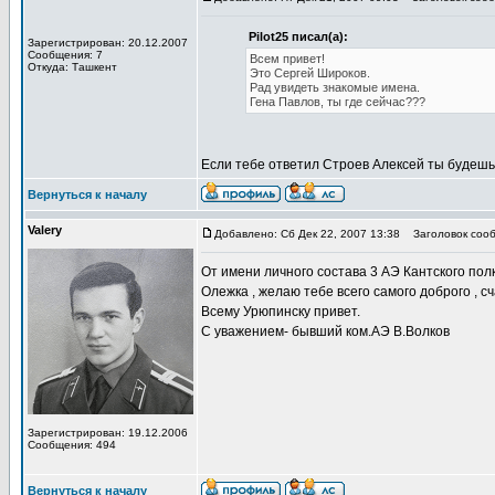
Pilot25 писал(а):
Зарегистрирован: 20.12.2007
Сообщения: 7
Всем привет!
Откуда: Ташкент
Это Сергей Широков.
Рад увидеть знакомые имена.
Гена Павлов, ты где сейчас???
Если тебе ответил Строев Алексей ты будеш
Вернуться к началу
Valery
Добавлено: Сб Дек 22, 2007 13:38
Заголовок сооб
От имени личного состава 3 АЭ Кантского по
Олежка , желаю тебе всего самого доброго , с
Всему Урюпинску привет.
С уважением- бывший ком.АЭ В.Волков
Зарегистрирован: 19.12.2006
Сообщения: 494
Вернуться к началу