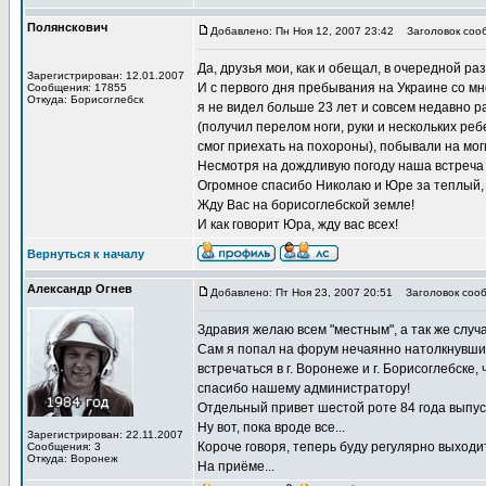
Полянскович
Добавлено: Пн Ноя 12, 2007 23:42
Заголовок соо
Да, друзья мои, как и обещал, в очередной р
Зарегистрирован: 12.01.2007
И с первого дня пребывания на Украине со мн
Сообщения: 17855
Откуда: Борисоглебск
я не видел больше 23 лет и совсем недавно 
(получил перелом ноги, руки и нескольких реб
смог приехать на похороны), побывали на мог
Несмотря на дождливую погоду наша встреча
Огромное спасибо Николаю и Юре за теплый,
Жду Вас на борисоглебской земле!
И как говорит Юра, жду вас всех!
Вернуться к началу
Александр Огнев
Добавлено: Пт Ноя 23, 2007 20:51
Заголовок сооб
Здравия желаю всем "местным", а так же случ
Сам я попал на форум нечаянно натолкнувшись
встречаться в г. Воронеже и г. Борисоглебск
спасибо нашему администратору!
Отдельный привет шестой роте 84 года выпуск
Ну вот, пока вроде все...
Зарегистрирован: 22.11.2007
Короче говоря, теперь буду регулярно выходит
Сообщения: 3
Откуда: Воронеж
На приёме...