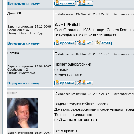
Вернуться к началу
Джон 86
Добавлено: Сб Май 26, 2007 22:36
Заголовок соо
Всем ПРИВЕТ!!!
Зарегистрирован: 14.12.2006
Олег Строганов 1986 г.в. ищет Сергея Кожевни
Сообщения: 47
Откуда: Санкт-Петербург
Всех ждём на МАКС-2007 25 августа.
Вернуться к началу
Ferrum
Добавлено: Пт Июн 22, 2007 13:57
Заголовок соо
Привет однокурсники!
Зарегистрирован: 22.06.2007
я с вами!
Сообщения: 2
Откуда: г.Кострома
Железный Павел
Вернуться к началу
obkor
Добавлено: Пт Июн 22, 2007 21:47
Заголовок соо
Вадим Лебедев сейчас в Москве.
Друзьям, однокурсникам и сослуживцам пере
Телефон прилагается...
84-й --- ПРОСЫПАЙТЕСЬ!
Всем привет!
Зарегистрирован: 15.04.2007