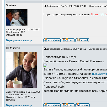
Sbaluev
Добавлено: Ср Окт 24, 2007 22:46
Заголовок сооб
Пора тогда тему новую открывать.
85 лет БВВ
Зарегистрирован: 07.06.2007
Сообщения: 196
Откуда: Тверь
Вернуться к началу
Ю. Ушаков
Добавлено: Вс Ноя 11, 2007 19:11
Заголовок сообщ
Приветствую 84-ый год!
Вчера общались в Киеве с Сашей Ивановым.
Были в Лавре, зарядились благотворной энерги
ветке 77-го года я разместил фото:
http://www
Вчера же Саша уехал в Воронеж, а сейчас мне
Саша, спасибо, что передал посылочку и торт
Приезжай ещё!
Кстати, моё приглашение касается всех борис
Зарегистрирован: 22.12.2006
Сообщения: 3800
Откуда: г. Киев. 1976 год
выпуска
Вернуться к началу