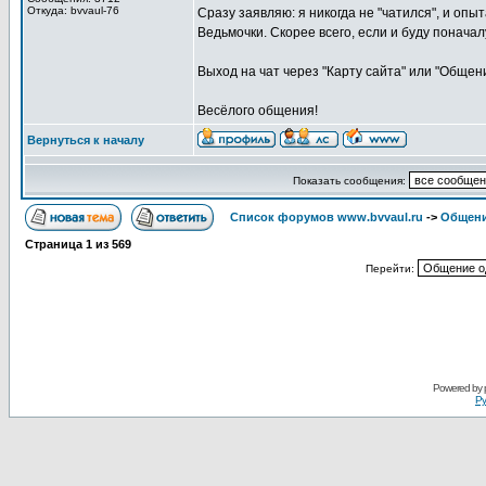
Откуда: bvvaul-76
Сразу заявляю: я никогда не "чатился", и опы
Ведьмочки. Скорее всего, если и буду поначалу
Выход на чат через "Карту сайта" или "Общени
Весёлого общения!
Вернуться к началу
Показать сообщения:
Список форумов www.bvvaul.ru
->
Общени
Страница
1
из
569
Перейти:
Powered by
Ру