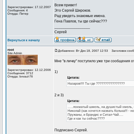
Всем привет!
Зарегистрирован: 17.12.2007
Это Сергей Широков.
Сообщения: 4
Откуда: Питер
Рад увидеть знакомые имена.
Гена Павлов, ты где сейчас???
_________________
Сергей
Вернуться к началу
root
Добавлено: Вт Дек 18, 2007 12:53
Заголовок сообщ
Site Admin
Мне "в личку" поступило уже три сообщения от 
Зарегистрирован: 12.12.2006
1)
Сообщения: 3712
Откуда: bvvaul-76
Цитата:
Назаров!!!! Ты где ????????????????
2 и 3)
Цитата:
......лохматый шмель, на душистый хмель, ц
Николай (как хочется назвать Колька!!! - но
Пружаны, и Брандис и Ситал-Чай.....
Где и как ты сейчас????
Подписано Сергей.