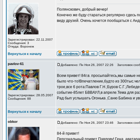
Полянскович, добрый вечер!
Конечно же буду стараться регулярно сдесь 
виду друзей. Очень хочется пообщаться с Ан
Зарегистрирован: 22.11.2007
Сообщения: 3
Откуда: Воронеж
Вернуться к началу
pavlov-61
Добавлено: Пн Ноя 26, 2007 22:26
Заголовок соо
Всем привет! 84г.в. просыпайтесь,мы самые 
было что-то!Впечатление,будто из 300тыс.че
трое,все 6 рота:Павлов Г.Н.;Буров С.Г.;Леб
событие-85лет БВВАУЛ,в апреле.Тема для р
Зарегистрирован: 28.05.2007
Рад бып услышать Огонька ,Саню Бабина и ув
Сообщения: 88
Вернуться к началу
obkor
Добавлено: Пн Ноя 26, 2007 23:46
Заголовок соо
84-й привет!
Персональный привет Павлову! Гена, аватара 