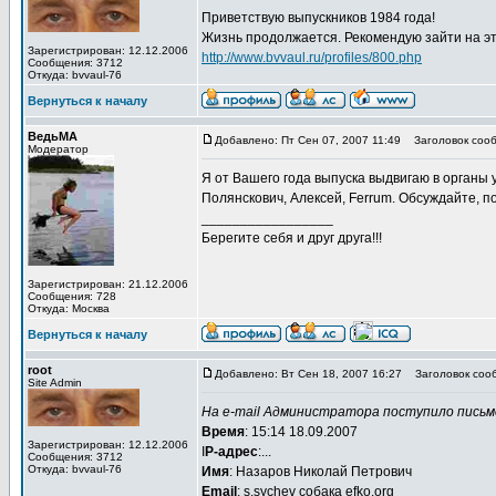
Приветствую выпускников 1984 года!
Жизнь продолжается. Рекомендую зайти на эту
Зарегистрирован: 12.12.2006
http://www.bvvaul.ru/profiles/800.php
Сообщения: 3712
Откуда: bvvaul-76
Вернуться к началу
ВедьМА
Добавлено: Пт Сен 07, 2007 11:49
Заголовок сооб
Модератор
Я от Вашего года выпуска выдвигаю в орган
Полянскович, Алексей, Ferrum. Обсуждайте, п
_________________
Берегите себя и друг друга!!!
Зарегистрирован: 21.12.2006
Сообщения: 728
Откуда: Москва
Вернуться к началу
root
Добавлено: Вт Сен 18, 2007 16:27
Заголовок соо
Site Admin
На e-mail Администратора поступило письм
Время
: 15:14 18.09.2007
Зарегистрирован: 12.12.2006
I
P-адрес
:...
Сообщения: 3712
Откуда: bvvaul-76
Имя
: Назаров Николай Петрович
Email
: s.sychev собака efko.org