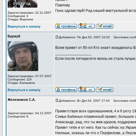
Павлову.
Гена здравствуй! Рад нашей виртуальной встр
Зарегистрирован: 22.11.2007
Сообщения: 3
Откуда: Воронеж
Вернуться к началу
Буржуй
Добавлено: Пн Дек 03, 2007 22:02
Заголовок сооб
Всем привет от 85-го! Кто знает координаты
_________________
Если после пятидесяти жизнь не стала лучше
Зарегистрирован: 07.07.2007
Сообщения: 119
Откуда: Балашиха
Вернуться к началу
Железняков С.А.
Добавлено: Вт Дек 04, 2007 17:43
Заголовок сооб
Приветствую всех однокашников, 4 и 6 роту 198
Зарегистрирован: 04.12.2007
Семье Бабиных пламенный привет, большое с
Сообщения: 8
Александр, рад, что ты жив-здоров, поддержив
Привет тебе и от него. Как ты сейчас на Укр
Напиши, знаешь ли что о Перфилове, а Ляуск