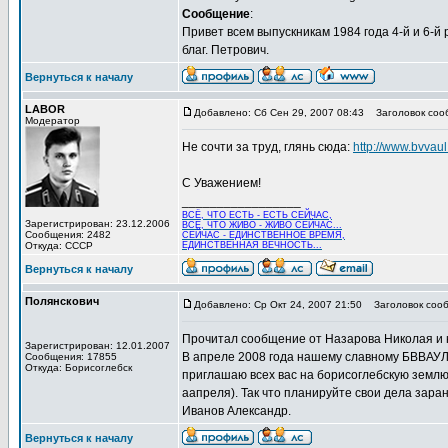
Сообщение
:
Привет всем выпускникам 1984 года 4-й и 6-й
благ. Петрович.
Вернуться к началу
LABOR
Добавлено: Сб Сен 29, 2007 08:43
Заголовок соо
Модератор
Не сочти за труд, глянь сюда:
http://www.bvvau
С Уважением!
_________________
ВСЁ, ЧТО ЕСТЬ - ЕСТЬ СЕЙЧАС,
Зарегистрирован: 23.12.2006
ВСЁ, ЧТО ЖИВО - ЖИВО СЕЙЧАС...
Сообщения: 2482
СЕЙЧАС - ЕДИНСТВЕННОЕ ВРЕМЯ,
Откуда: СССР
ЕДИНСТВЕННАЯ ВЕЧНОСТЬ...
Вернуться к началу
Полянскович
Добавлено: Ср Окт 24, 2007 21:50
Заголовок сооб
Прочитал сообщение от Назарова Николая и 
Зарегистрирован: 12.01.2007
В апреле 2008 года нашему славному БВВАУЛ 
Сообщения: 17855
Откуда: Борисоглебск
приглашаю всех вас на борисоглебскую землю,
аапреля). Так что планируйте свои дела заране
Иванов Александр.
Вернуться к началу