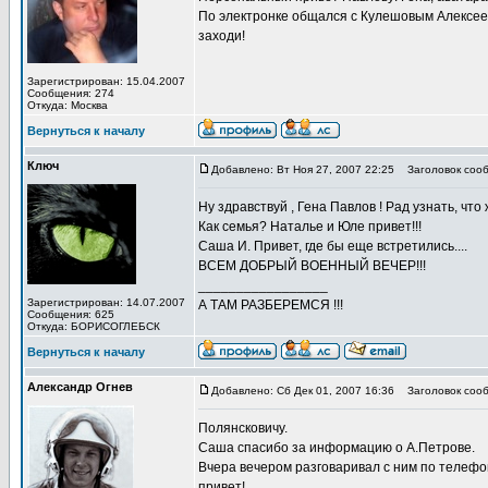
По электронке общался с Кулешовым Алексеем..
заходи!
Зарегистрирован: 15.04.2007
Сообщения: 274
Откуда: Москва
Вернуться к началу
Ключ
Добавлено: Вт Ноя 27, 2007 22:25
Заголовок сооб
Ну здравствуй , Гена Павлов ! Рад узнать, что 
Как семья? Наталье и Юле привет!!!
Саша И. Привет, где бы еще встретились....
ВСЕМ ДОБРЫЙ ВОЕННЫЙ ВЕЧЕР!!!
_________________
Зарегистрирован: 14.07.2007
А ТАМ РАЗБЕРЕМСЯ !!!
Сообщения: 625
Откуда: БОРИСОГЛЕБСК
Вернуться к началу
Александр Огнев
Добавлено: Сб Дек 01, 2007 16:36
Заголовок сооб
Полянсковичу.
Саша спасибо за информацию о А.Петрове.
Вчера вечером разговаривал с ним по телефо
привет!