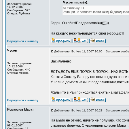
Чусов писал(а):
Зарегистрирован:
14.12.2006
to Симкину Ю.
Сообщения: 595
Эмоции не захлестывают,каждый догадывает
Откуда: Лубянка
Гарри! Он сбит!Поздравляю!=))))))))
_________________
На каждую нежить-найдётся свой экзорцист!
Вернуться к началу
Чусов
Добавлено: Вс Фев 11, 2007 10:06
Заголовок сообщ
Васильченко.
Зарегистрирован:
15.12.2006
Сообщения: 440
ЕСТЬ,ЕСТЬ ЕШЕ ПОРОХ В ПОРОХ....НАХ,ЕСТЬ!
Откуда: Москва
К стати Ошкалу Валеру кто помнит,ну ка озовите
Ушел на дембель в чине подполковника,воспит
_________________
Жаль,что в Рай приходиться ехать на катафалке
Вернуться к началу
Исмаилов Марат
Добавлено: Вс Фев 11, 2007 20:23
Заголовок сообщ
На мыло не откого, ничего не получаю. Кто хоч
Зарегистрирован:
странице форума. С уважением ко всем Марат.
08.01.2007
Сообщения: 17