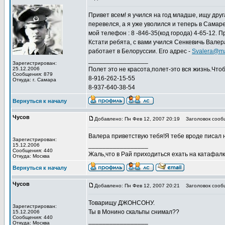
Привет всем! я учился на год младше, ищу дру
перевелся, а я уже уволился и теперь в Самаре
мой телефон : 8 -846-35(код города) 4-65-12. П
Кстати ребята, с вами учился Сенкевичь Валер
работает в Белоруссии. Его адрес -
Svalera@ma
_________________
Зарегистрирован:
25.12.2006
Полет это не красота,полет-это вся жизнь.Что
Сообщения: 879
8-916-262-15-55
Откуда: г. Самара
8-937-640-38-54
Вернуться к началу
Чусов
Добавлено: Пн Фев 12, 2007 20:19
Заголовок сооб
Валера приветствую тебя!Я тебе вроде писал 
Зарегистрирован:
_________________
15.12.2006
Сообщения: 440
Жаль,что в Рай приходиться ехать на катафалке
Откуда: Москва
Вернуться к началу
Чусов
Добавлено: Пн Фев 12, 2007 20:21
Заголовок сооб
Товарищу ДЖОНСОНУ.
Зарегистрирован:
Ты в Монино скальпы снимал??
15.12.2006
Сообщения: 440
_________________
Откуда: Москва