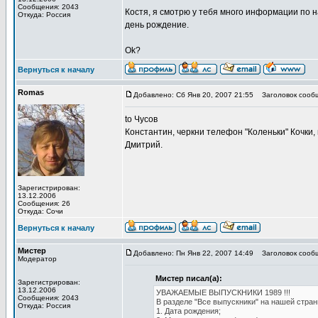
Сообщения: 2043
Костя, я смотрю у тебя много информации по на
Откуда: Россия
день рождение.
Ok?
Вернуться к началу
Romas
Добавлено: Сб Янв 20, 2007 21:55
Заголовок сооб
to Чусов
Константин, черкни телефон "Коленьки" Кочки, 
Дмитрий.
Зарегистрирован:
13.12.2006
Сообщения: 26
Откуда: Сочи
Вернуться к началу
Мистер
Добавлено: Пн Янв 22, 2007 14:49
Заголовок сооб
Модератор
Мистер писал(а):
Зарегистрирован:
13.12.2006
УВАЖАЕМЫЕ ВЫПУСКНИКИ 1989 !!!
Сообщения: 2043
В разделе "Все выпускники" на нашей стран
Откуда: Россия
1. Дата рождения;