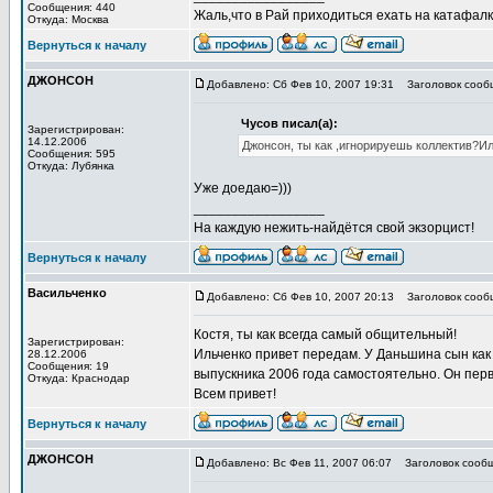
Сообщения: 440
Жаль,что в Рай приходиться ехать на катафалке
Откуда: Москва
Вернуться к началу
ДЖОНСОН
Добавлено: Сб Фев 10, 2007 19:31
Заголовок сооб
Чусов писал(а):
Зарегистрирован:
14.12.2006
Джонсон, ты как ,игнорируешь коллектив?И
Сообщения: 595
Откуда: Лубянка
Уже доедаю=)))
_________________
На каждую нежить-найдётся свой экзорцист!
Вернуться к началу
Васильченко
Добавлено: Сб Фев 10, 2007 20:13
Заголовок сооб
Костя, ты как всегда самый общительный!
Зарегистрирован:
Ильченко привет передам. У Даньшина сын как
28.12.2006
Сообщения: 19
выпускника 2006 года самостоятельно. Он перв
Откуда: Краснодар
Всем привет!
Вернуться к началу
ДЖОНСОН
Добавлено: Вс Фев 11, 2007 06:07
Заголовок сообщ