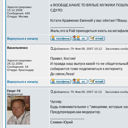
а ВООБЩЕ,КАКИЕ ТО ВЯЛЫЕ МУЖИКИ ПОШЛИ,
Зарегистрирован:
СДУЛО.
15.12.2006
Сообщения: 440
Откуда: Москва
Кстати Кравченко Евгений у вас обитает?Вашу...
_________________
Жаль,что в Рай приходиться ехать на катафалке
Вернуться к началу
Васильченко
Добавлено: Пт Фев 09, 2007 10:12
Заголовок сооб
Привет, Костик!
Зарегистрирован:
И правда наш выпуск какой-то не общительный
28.12.2006
Сообщения: 19
собирается тоже подключиться к интернету.
Откуда: Краснодар
До связи,Леха!
Вернуться к началу
Георг-74
Добавлено: Пт Фев 09, 2007 11:13
Заголовок сообщ
Модератор
Чусову.
Будь повнимательнее с "эмоциями, которые з
Предупреждаю,как модератор.
_________________
Симкин Юрий