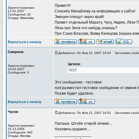
Привет!!!
Зарегистрирован:
Спасибо Михайлову за информацию о сайте!
12.02.2007
Сообщения: 32
Эмоции плещут через край!
Откуда: Макеевка
Привет отдельный Марату, Чусу, Авдею, Лёхе 
Лёха про Зепа что-нибудь знаешь?
Про Саню Власова, Вовку Кзнецова (наших ком
Вернуться к началу
Смирнов
Добавлено: Пн Фев 12, 2007 18:32
Заголовок сооб
Цитата:
Зарегистрирован:
10.02.2007
TEST
Сообщения: 3
Это сообщение - тестовое
root разместил тестовое сообщение от имени 
Позже будет удалено.
Вернуться к началу
Чусов
Добавлено: Пн Фев 12, 2007 18:51
Заголовок сооб
Папаша -Штейн открой личико...
Зарегистрирован:
Назовись-рудакоп...
15.12.2006
Сообщения: 440
_________________
Откуда: Москва