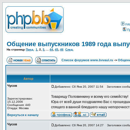
FA
П
Общение выпускников 1989 года выпу
На страницу
Пред.
1
,
2
,
3
, ...
44
,
45
,
46
След.
Список форумов www.bvvaul.ru
->
Общени
Автор
Чусов
Добавлено: Сб Янв 20, 2007 11:54
Заголовок сообщ
Товарищу Половинкину и всему его семейству!
Зарегистрирован:
Юра от всей души поздравляю Вас с прошедшим
15.12.2006
Сообщения: 440
спящего в ванной блюдшего нашу непорочность
Откуда: Москва
Вернуться к началу
Чусов
Добавлено: Сб Янв 20, 2007 14:27
Заголовок сооб