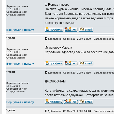
to Romas и всем.
Зарегистрирован:
На счет Буры,а именно Лысенко Леонид Вален
15.12.2006
Сообщения: 440
Был летом в Воронеже встречались,ну как всегд
Откуда: Москва
менее нормально,видел так же Адонина Игоря
расскажу кого видал....
Вернуться к началу
Чусов
Добавлено: Сб Янв 20, 2007 14:30
Заголовок сооб
Исмаилову Марату
Зарегистрирован:
Отдельное здрасте,спасибо за воспитание,тов
15.12.2006
Сообщения: 440
Откуда: Москва
Вернуться к началу
Чусов
Добавлено: Сб Янв 20, 2007 14:36
Заголовок сооб
ДЖОНСОНАМ
Зарегистрирован:
15.12.2006
Сообщения: 440
Кстати фотка та сохранилась когда ты меня по
Откуда: Москва
после встречи с девушкой....,отвергла из за вне
Вернуться к началу
Чусов
Добавлено: Сб Янв 20, 2007 14:48
Заголовок сооб