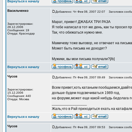
Вернуться к началу
Васильченко
Добавлено: Чт Фев 08, 2007 22:07
Заголовок сооб
Марат, привет! ДЖАБАХ ТРИ РАЗА
Зарегистрирован:
Я тебе написал в тот-же день, как ты просил п
28.12.2006
Сообщения: 19
Так, что обижаться нужно мне.
Откуда: Краснодар
Мамичеву тоже выговор, не отвечает на письм
Может быть письма не доходят?
Мужики, вы мои письма получали?[/b]
Вернуться к началу
Чусов
Добавлено: Пт Фев 09, 2007 09:49
Заголовок сооб
Всем привет,хоть катаньем пообщаемся,давйте
Зарегистрирован:
дольше будем подсвечиваться 1989 год,
15.12.2006
Сообщения: 440
на форуме,может еще какой нибудь бедолага п
Откуда: Москва
_________________
Жаль,что в Рай приходиться ехать на катафалке
Вернуться к началу
Чусов
Добавлено: Пт Фев 09, 2007 09:53
Заголовок сооб