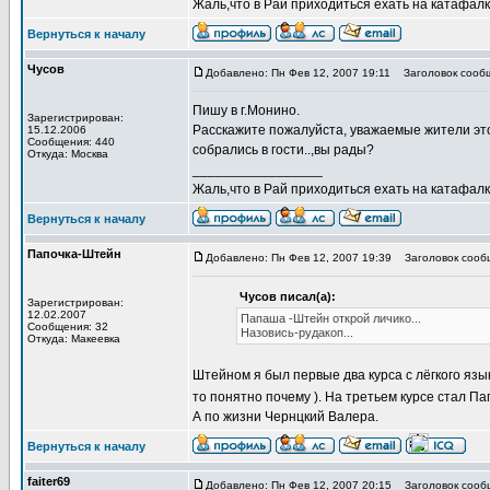
Жаль,что в Рай приходиться ехать на катафалке
Вернуться к началу
Чусов
Добавлено: Пн Фев 12, 2007 19:11
Заголовок сооб
Пишу в г.Монино.
Зарегистрирован:
Расскажите пожалуйста, уважаемые жители это
15.12.2006
Сообщения: 440
собрались в гости..,вы рады?
Откуда: Москва
_________________
Жаль,что в Рай приходиться ехать на катафалке
Вернуться к началу
Папочка-Штейн
Добавлено: Пн Фев 12, 2007 19:39
Заголовок сооб
Чусов писал(а):
Зарегистрирован:
12.02.2007
Папаша -Штейн открой личико...
Сообщения: 32
Назовись-рудакоп...
Откуда: Макеевка
Штейном я был первые два курса с лёгкого язык
то понятно почему ). На третьем курсе стал Па
А по жизни Чернцкий Валера.
Вернуться к началу
faiter69
Добавлено: Пн Фев 12, 2007 20:15
Заголовок сооб