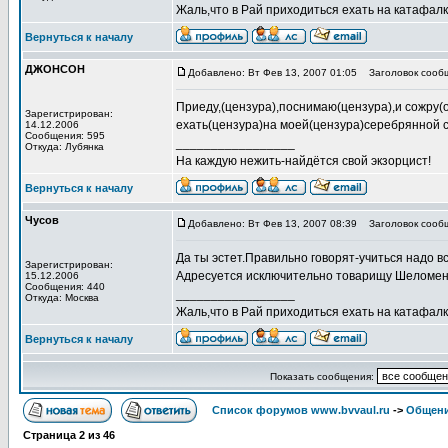
Жаль,что в Рай приходиться ехать на катафалке
Вернуться к началу
ДЖОНСОН
Добавлено: Вт Фев 13, 2007 01:05
Заголовок сооб
Приеду,(цензура),поснимаю(цензура),и сожру(
Зарегистрирован:
ехать(цензура)на моей(цензура)серебрянной стреле
14.12.2006
Сообщения: 595
_________________
Откуда: Лубянка
На каждую нежить-найдётся свой экзорцист!
Вернуться к началу
Чусов
Добавлено: Вт Фев 13, 2007 08:39
Заголовок сооб
Да ты эстет.Правильно говорят-учиться надо в
Зарегистрирован:
Адресуется исключительно товарищу Шеломенцеву.Серебря
15.12.2006
Сообщения: 440
_________________
Откуда: Москва
Жаль,что в Рай приходиться ехать на катафалке
Вернуться к началу
Показать сообщения:
Список форумов www.bvvaul.ru
->
Общени
Страница
2
из
46