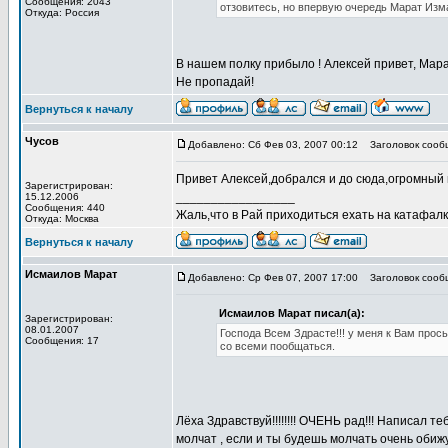
Сообщения: 2043
отзовитесь, но впервую очередь Марат Изма
Откуда: Россия
В нашем полку прибыло ! Алексей привет, Мара
Не пропадай!
Вернуться к началу
Чусов
Добавлено: Сб Фев 03, 2007 00:12
Заголовок сооб
Привет Алексей,добрался и до сюда,огромный п
Зарегистрирован:
_________________
15.12.2006
Сообщения: 440
Жаль,что в Рай приходиться ехать на катафалке
Откуда: Москва
Вернуться к началу
Исмаилов Марат
Добавлено: Ср Фев 07, 2007 17:00
Заголовок сооб
Исмаилов Марат писал(а):
Зарегистрирован:
08.01.2007
Господа Всем Здрасте!!! у меня к Вам прос
Сообщения: 17
со всеми пообщаться.
Лёха Здравствуй!!!!!!!! ОЧЕНЬ рад!!! Написал т
молчат , если и ты будешь молчать очень обиж