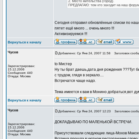
2. Место жительства (город).
ПРЕДЛАГАЮ: тем кто заходит на наш форум о
Сегодня отправил обновлённые списки по наше
пятет ещё много ... очень много !!!
Активизируемся !!!
Вернуться к началу
Чусов
Добавлено: Ср Янв 24, 2007 11:58
Заголовок сообщ
to Мистер
Зарегистрирован:
Ну ты брат даешь,дата дня рождения ???Тут б
15.12.2006
Сообщения: 440
с трудом, глядя в зеркало....
Откуда: Москва
Встречатся чаще надо.
Тема имеется к вам в Монино добраться,вот д
Вернуться к началу
Чусов
Добавлено: Ср Янв 24, 2007 12:23
Заголовок сооб
ДОКЛАДЫВАЮ ПО МАЛЕНЬКОЙ ВСТРЕЧИ.
Зарегистрирован:
15.12.2006
Сообщения: 440
Присутствовали следующие лица-Мохов Максим
Откуда: Москва
Встреча прошла в уютном ресторанчике,слово в