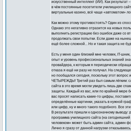
искусственный интеллект (ИИ). Как результат
в чём постоянные посетители училищного сай
виртуальные казино, всё чаще «автоматом» ло
Как можно этому противостоять? Один из спос
Однако это негативно отразится на новых пол
выполнить регистрацию без ошибок даже со вто
продолжать свои попытки. Если даже на нынеш
ещё более сложной... Но и такая защита не буд
Есть у меня один близкий мне человек, IT-шник
опыт и уровень профессиональных знаний знач
провайдера, к которым я периодически обраща
отказа я ещё ни разу не получал. На следующ
но пообщался сегодня, поскольку этот вопрос 
ЧЕТЫРЕЖДЫ! Третий раз был самым лёгким: слу
сайта в это время могли увидеть лишь две сп
защиты. Каждый из вас, или по крайней мере б
вас просят написать какие-то цифры, поставит
определённые картинки, указать в нужной гра
или цифр, ну и много такого подобного. Все э
В результате пришли к однозначному выводу: 
программа училищного сайта (на сегодняшний 
человеком» может быть админ сайта, админ фо
Лично я сразу от данной нагрузки отказываюсь