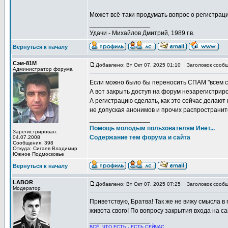
Может всё-таки продумать вопрос о регистрац
_________________
Удачи - Михайлов Дмитрий, 1989 г.в.
Вернуться к началу
Сэм-81М
Добавлено: Вт Окт 07, 2025 01:10
Заголовок сообщ
Администратор форума
Если можно было бы переносить СПАМ "всем спи
А вот закрыть доступ на форум незарегистриро
А регистрацию сделать, как это сейчас делают
не допуская анонимов и прочих распространи
_________________
Помощь молодым пользователям Инет...
Зарегистрирован:
Содержание тем форума и сайта
04.07.2008
Сообщения: 398
Откуда: Сигаев Владимир
Южное Подмосковье
Вернуться к началу
LABOR
Добавлено: Вт Окт 07, 2025 07:25
Заголовок сообщ
Модератор
Приветствую, Братва! Так же не вижу смысла 
живота свого! По вопросу закрытия входа на с
_________________
ВСЁ, ЧТО ЕСТЬ - ЕСТЬ СЕЙЧАС,