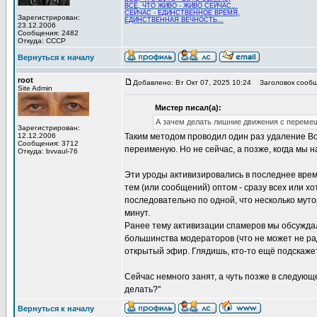
ВСЁ, ЧТО ЖИВО - ЖИВО СЕЙЧАС...
СЕЙЧАС - ЕДИНСТВЕННОЕ ВРЕМЯ,
Зарегистрирован:
ЕДИНСТВЕННАЯ ВЕЧНОСТЬ...
23.12.2006
Сообщения: 2482
Откуда: СССР
Вернуться к началу
root
Добавлено: Вт Окт 07, 2025 10:24
Заголовок сообще
Site Admin
Мистер писал(а):
А зачем делать лишние движения с перемещ
Зарегистрирован:
12.12.2006
Таким методом проводил один раз удаление Вол
Сообщения: 3712
переименую. Но не сейчас, а позже, когда мы
Откуда: bvvaul-76
Эти уроды активизировались в последнее врем
тем (или сообщений) оптом - сразу всех или х
последовательно по одной, что несколько мутор
минут.
Ранее тему активизации спамеров мы обсуждал
большинства модераторов (что не может не ра
открытый эфир. Глядишь, кто-то ещё подскажет
Сейчас немного занят, а чуть позже в следующ
делать?"
Вернуться к началу