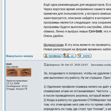
Ещё одна рекомендация для модераторов. Если
Через короткое время непременно скажете мне 
примочек для пользователя, у которого компью
заинтересуется, описание найдёте в интернет
программы является следующее: она сохраня
программы будете выполнять настройки, обяза
обмена. Лично я выбрал левые
Ctrl+Shift
, что
Очень удобно.
Модераторам
. В эту ночь можете не проверят
Новая регистрация на форуме временно забло
Вернуться к началу
root
Добавлено: Вт Окт 07, 2025 23:07
Заголовок сообщ
Site Admin
Эх, поздновато я попросил, чтобы не удаляли 
уже выполнил эту работу. Ну не страшно. Прос
Зарегистрирован:
12.12.2006
Сообщения: 3712
1) Удаление профиля спамера ничего не даёт 
Откуда: bvvaul-76
спамерские атаки не останавливает. Чистота -
и после проведённого анализа, который может
2) Когда в работу по удалению СПАМерских тем
том, что этим кроме него уже кто-то прямо се
определить по тому, где стоят три "птички", 