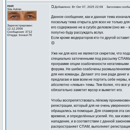
root
Добавлено: Вт Окт 07, 2025 22:09
Заголовок сообщ
Site Admin
Данное сообщение, как и данная тема изнача
поскольку тема открыта для всех не только дл
Зарегистрирован:
его содержание не в сугубо деловом (оно же – в
12.12.2006
Сообщения: 3712
попутно буду рассуждать вслух.
Откуда: bvvaul-76
Если кроме модераторов кто-то другой остави
😊
Уже ни для кого не является секретом, что 
специально заточенными под рассылку СПАМа 
программе опции озабоченности негативными 
форума. Не шибко озабочены размышлениями о
для них команды. Делают это они ради денег и з
предлагаю и вам всем не портить себе нервы, 
абсолютно «левые» темы. Тем более, что все у
обязательно заметит мусор и выметет его.
Чтобы воспрепятствовать лёгкому проникновен
регистрации, который для не очень уверенног
обращались за помощью. Для спамеров эта сис
времени, и определённых усилий. Но, как изв
нападение, и в соответствии с данной законом
распространяет СПАМ, выполняет регистрацию