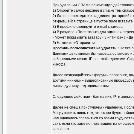
При удалении СПАМа рекомендую действовать 
1) Откройте самое верхнее в списке тем спамов
2) Далее переходите е в администраторский о
открывшейся странице в пустое поле вставьте
3) В профиле скопируйте e-mail спамера.
4) В разделе «Поля только для админа» перес
«Может показывать аватару» 3 «птички» с «Да
5) Нажмите «Отправить».
Профиль пользователя не удалять!!
Позже о
Данными действиями Вы навсегда остановили
забаненными ником, IP- и e-mail адресами. Ско
никогда.
Далее возвращайтесь в форум и проверьте, по
другими «никами» вышеописанную процедуру пр
лишь оду атаку под одним ником.
Следующее действие - бан на ник, IP- и электр
Далее не спеша приступаем к удалению. После
Могу утешить лишь тем, что скоро будет найде
нам удавалось справиться со всеми трудностям
сайт, если кто заметил, уже вышел из юношеск
зальёшь».