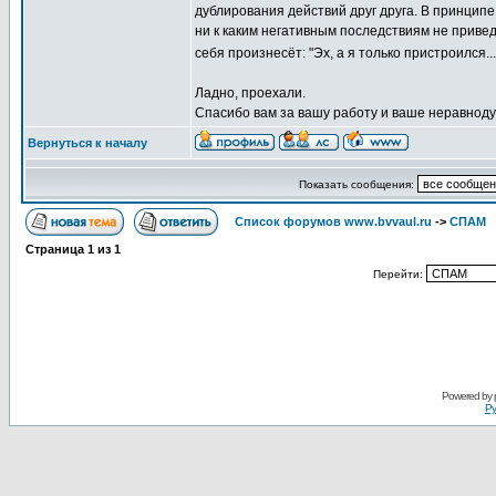
дублирования действий друг друга. В принци
ни к каким негативным последствиям не приведё
себя произнесёт: "Эх, а я только пристроился..
Ладно, проехали.
Спасибо вам за вашу работу и ваше неравнод
Вернуться к началу
Показать сообщения:
Список форумов www.bvvaul.ru
->
СПАМ
Страница
1
из
1
Перейти:
Powered by
Ру