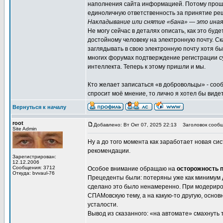
наполнения сайта информацией. Потому прошу 
единоличную ответственность за принятие реше
Накладывание или снятие «бана» — это ина
Не могу сейчас в деталях описать, как это буд
достойному человеку на электронную почту. Ск
заглядывать в свою электронную почту хотя бы р
многих форумах подтверждение регистрации су
интеллекта. Теперь к этому пришли и мы.
Кто желает записаться «в добровольцы» - сооб
спросит моё мнение, то лично я хотел бы виде
Вернуться к началу
root
Добавлено: Вт Окт 07, 2025 22:13
Заголовок сообщ
Site Admin
Ну а до того момента как заработает новая с
рекомендации.
Зарегистрирован:
12.12.2006
Сообщения: 3712
Особое внимание обращаю на
осторожность 
Откуда: bvvaul-76
Прецеденты были: потеряны уже как минимум две
сделано это было ненамеренно. При модериров
СПАМовскую тему, а на какую-то другую, основ
усталости.
Вывод из сказанного: «на автомате» смахнуть 