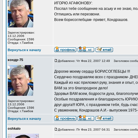
ИГОРЮ АГАФОНОВУ:
Послал тебе сообщение на аську и не знаю, п
Отпишись или перезвони.
Всем борисоглебцам- привет, Кондрашов.
Зарегистрирован:
13.12.2006
Сообщения: 1596
Откуда: г.Тамбов
Вернуться к началу
кондр-75
Добавлено: Чт Фев 22, 2007 12:49
Заголовок сооб
Дорогие моему сердцу БОРИСОГЛЕБЦЫ !!!
Сердечно поздравляю всех с праздником- Д
Каждый из нас приложил руку, знания и опыт,
ВАМ за это благородное дело!
Здорвья ВАМ всем, бодрости духа, благополуч
Особые поздравления и благодарность ЮРИЮ 
Зарегистрирован:
13.12.2006
друг-друга!!! ЮРА, с праздником тебя, будь счаст
Сообщения: 1596
С уважением, Кондрашов А.И.- выпускник 1975-г
Откуда: г.Тамбов
Вернуться к началу
oshkalo
Добавлено: Пт Фев 23, 2007 04:31
Заголовок сооб