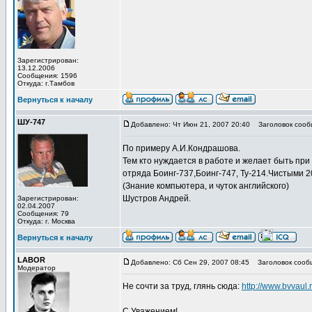
Зарегистрирован:
13.12.2006
Сообщения: 1596
Откуда: г.Тамбов
Вернуться к началу
ШУ-747
Добавлено: Чт Июн 21, 2007 20:40
Заголовок сооб
По примеру А.И.Кондрашова.
Тем кто нуждается в работе и желает быть пр
отряда Боинг-737,Боинг-747, Ту-214.Чистыми 2
(Знание компьютера, и чуток английского)
Шустров Андрей.
Зарегистрирован:
02.04.2007
Сообщения: 79
Откуда: г. Москва
Вернуться к началу
LABOR
Добавлено: Сб Сен 29, 2007 08:45
Заголовок сооб
Модератор
Не сочти за труд, глянь сюда:
http://www.bvvaul.
С Уважением!