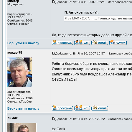
Мистер
Добавлено: Чт Янв 11, 2007 22:25
Заголовок сообщ
Модератор
П. Антонов писал(а):
Зарегистрирован:
13.12.2006
Я за МАХ - 2007. ....... Т
олько чур, не напи
Сообщения: 2043
Откуда: Россия
Да, когда встречаешь старых добрых друзей с к
Вернуться к началу
кондр-75
Добавлено: Вт Янв 16, 2007 16:57
Заголовок сооб
Ребята-борисоглебцы и не очень, ныне прож
Окажите посильную помощь, практически не об
Выпускник 75-го года Кондрашов Александр Ив
ОТЗОВИТЕСЬ!
Зарегистрирован:
13.12.2006
Сообщения: 1596
Откуда: г.Тамбов
Вернуться к началу
Химик
Добавлено: Вт Янв 16, 2007 22:22
Заголовок сообщ
to: Garik