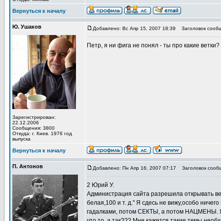
Вернуться к началу
Ю. Ушаков
Добавлено: Вс Апр 15, 2007 18:39
Заголовок сообщ
Петр, я ни фига не понял - ты про какие ветки?
Зарегистрирован:
22.12.2006
Сообщения: 3800
Откуда: г. Киев. 1976 год
выпуска
Вернуться к началу
П. Антонов
Добавлено: Пн Апр 16, 2007 07:17
Заголовок сооб
2 Юрий У.
Администрация сайта разрешила открывать вет
белая,100 и т. д." Я сдесь не вижу,особо ниче
гадалками, потом СЕКТЫ, а потом НАЦМЕНЫ. Я
что то, а так??? Мне кажется такие темы необ