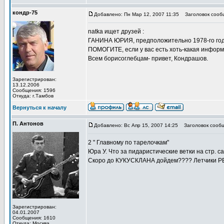
кондр-75
Добавлено: Пн Мар 12, 2007 11:35
Заголовок сооб
natka ищет друзей :
ГАНИНА ЮРИЯ, предположительно 1978-го года 
ПОМОГИТЕ, если у вас есть хоть-какая информ
Всем борисоглебцам- привет, Кондрашов.
Зарегистрирован:
13.12.2006
Сообщения: 1596
Откуда: г.Тамбов
Вернуться к началу
П. Антонов
Добавлено: Вс Апр 15, 2007 14:25
Заголовок сообщ
2 " Главному по тарелочкам"
Юра У. Что за пидаристические ветки на стр. с
Скоро до КУКУСКЛАНА дойдем???? Летчики РЕА
Зарегистрирован:
04.01.2007
Сообщения: 1610
Откуда: Москва