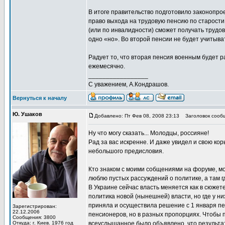
В итоге правительство подготовило законопро
право выхода на трудовую пенсию по старости (
(или по инвалидности) сможет получать трудов
одно «но». Во второй пенсии не будет учитыват
Радует то, что вторая пенсия военным будет ра
ежемесячно.
_________________
С уважением, А.Кондрашов.
Вернуться к началу
Ю. Ушаков
Добавлено: Пт Фев 08, 2008 23:13
Заголовок сообщ
Ну что могу сказать... Молодцы, россияне!
Рад за вас искренне. И даже увидел и свою ко
небольшого предисловия.
Кто знаком с моими собщениями на форуме, могл
люблю пустых рассуждений о политике, а там гд
В Украине сейчас власть меняется как в сюжет
политика новой (нынешней) власти, но где у ни
приняла и осуществила решение с 1 января пе
Зарегистрирован:
22.12.2006
пенсионеров, но в разных пропорциях. Чтобы 
Сообщения: 3800
Откуда: г. Киев. 1976 год
всеуслышанное было объявлено, что результат