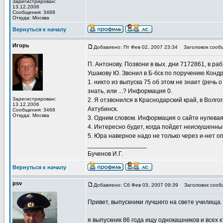
Зарегистрирован:
13.12.2006
Сообщения: 3468
Откуда: Москва
Вернуться к началу
Игорь
Добавлено: Пт Фев 02, 2007 23:34
Заголовок сооб
П. Антонову. Позвони в вых. дни 7172861, в р
Ушакову Ю. Звонил в Б-бск по поручению Кондр 
1. никто из выпуска 75 об этом не знает (речь о
знать, или ...? Информация 0.
Зарегистрирован:
2. Я отзвонился в Краснодарский край, в Волг
13.12.2006
Ахтубинск.
Сообщения: 3468
Откуда: Москва
3. Одним словом. Информация о сайте нулевая. 
4. Интересно будет, когда пойдет неискушенны
5. Юра наверное надо не только через и-нет 
_________________
Бученов И.Г.
Вернуться к началу
psv
Добавлено: Сб Фев 03, 2007 09:39
Заголовок сооб
Привет, выпускники лучшего на свете училища.
я выпускник 86 года ищу однокашников и всех к