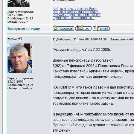
_________________
ВСЁ, ЧТО ЕСТЬ - ЕСТЬ СЕЙЧАС,
Зарегистрирован:
ВСЁ, ЧТО ЖИВО - ЖИВО СЕЙЧАС...
23.12.2006
СЕЙЧАС - ЕДИНСТВЕННОЕ ВРЕМЯ,
Сообщения: 2482
ЕДИНСТВЕННАЯ ВЕЧНОСТЬ...
Откуда: СССР
Вернуться к началу
кондр-75
Добавлено: Пт Фев 08, 2008 14:30
Заголовок сооб
"Аргументы недели" за 7.02.2008г.
Военные пенсионеры разбогатеют
6(92) от 7 февраля 2008 // Подготовила Рена
Как стало известно «Аргументам неделi», прав
пенсионерам получать двойную пенсию.
Зарегистрирован:
13.12.2006
Сообщения: 1596
НАПОМНИМ, что такое право им дал Конституц
Откуда: г.Тамбов
пенсионеры, которые после увольнения со служ
получать две пенсии – за выслугу лет или по
тормозило принятие такого закона.
В редакцию «АН» приходило много писем от во
военные по законодательству рано выходят на
Пенсионный фонд они делают положенные отчи
эти деньги.