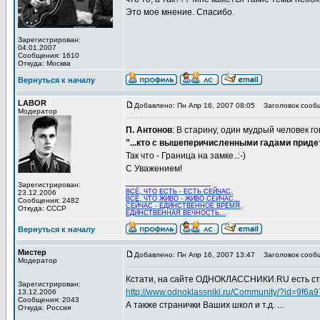
Это мое мнение. Спасибо.
Зарегистрирован:
04.01.2007
Сообщения: 1610
Откуда: Москва
Вернуться к началу
LABOR
Добавлено: Пн Апр 16, 2007 08:05
Заголовок сооб
Модератор
П. Антонов
: В старину, один мудрый человек го
"...кто с вышеперичисленными гадами придет,
Так что - Граница на замке..:-)
С Уважением!
_________________
Зарегистрирован:
ВСЁ, ЧТО ЕСТЬ - ЕСТЬ СЕЙЧАС,
23.12.2006
ВСЁ, ЧТО ЖИВО - ЖИВО СЕЙЧАС...
Сообщения: 2482
СЕЙЧАС - ЕДИНСТВЕННОЕ ВРЕМЯ,
Откуда: СССР
ЕДИНСТВЕННАЯ ВЕЧНОСТЬ...
Вернуться к началу
Мистер
Добавлено: Пн Апр 16, 2007 13:47
Заголовок сооб
Модератор
Кстати, на сайте ОДНОКЛАССНИКИ.RU есть стр
Зарегистрирован:
http://www.odnoklassniki.ru/Community/?id=9f6
13.12.2006
Сообщения: 2043
А также странички Ваших школ и т.д. ...
Откуда: Россия
_________________