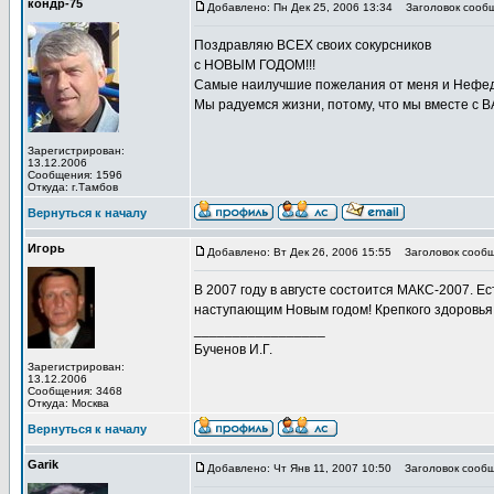
кондр-75
Добавлено: Пн Дек 25, 2006 13:34
Заголовок сообщ
Поздравляю ВСЕХ своих сокурсников
с НОВЫМ ГОДОМ!!!
Самые наилучшие пожелания от меня и Нефедо
Мы радуемся жизни, потому, что мы вместе с В
Зарегистрирован:
13.12.2006
Сообщения: 1596
Откуда: г.Тамбов
Вернуться к началу
Игорь
Добавлено: Вт Дек 26, 2006 15:55
Заголовок сообщ
В 2007 году в августе состоится МАКС-2007. Е
наступающим Новым годом! Крепкого здоровья 
_________________
Бученов И.Г.
Зарегистрирован:
13.12.2006
Сообщения: 3468
Откуда: Москва
Вернуться к началу
Garik
Добавлено: Чт Янв 11, 2007 10:50
Заголовок сообщ