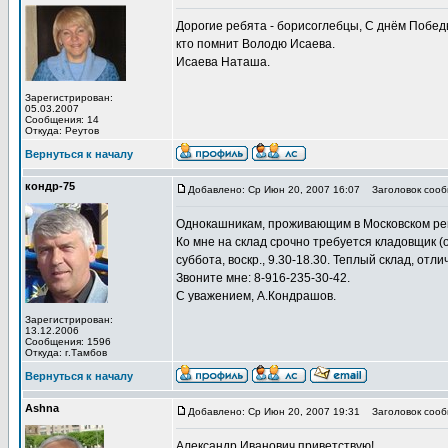
Дорогие ребята - борисоглебцы, С днём Победы
кто помнит Володю Исаева.
Исаева Наташа.
Зарегистрирован:
05.03.2007
Сообщения: 14
Откуда: Реутов
Вернуться к началу
кондр-75
Добавлено: Ср Июн 20, 2007 16:07
Заголовок сооб
Однокашникам, проживающим в Московском ре
Ко мне на склад срочно требуется кладовщик (о
суббота, воскр., 9.30-18.30. Теплый склад, отл
Звоните мне: 8-916-235-30-42.
С уважением, А.Кондрашов.
Зарегистрирован:
13.12.2006
Сообщения: 1596
Откуда: г.Тамбов
Вернуться к началу
Ashna
Добавлено: Ср Июн 20, 2007 19:31
Заголовок сообщ
Александр Иванович приветствую!