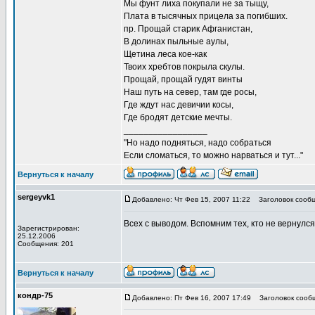
Мы фунт лиха покупали не за тыщу,
Плата в тысячных прицела за погибших.
пр. Прощай старик Афганистан,
В долинах пыльные аулы,
Щетина леса кое-как
Твоих хребтов покрыла скулы.
Прощай, прощай гудят винты
Наш путь на север, там где росы,
Где ждут нас девичии косы,
Где бродят детские мечты.
_________________
"Но надо подняться, надо собраться
Если сломаться, то можно нарваться и тут..."
Вернуться к началу
sergeyvk1
Добавлено: Чт Фев 15, 2007 11:22
Заголовок сообщ
Всех с выводом. Вспомним тех, кто не вернулся
Зарегистрирован:
25.12.2006
Сообщения: 201
Вернуться к началу
кондр-75
Добавлено: Пт Фев 16, 2007 17:49
Заголовок сооб