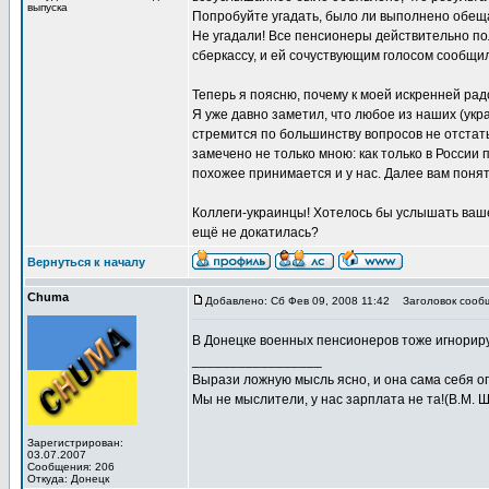
выпуска
Попробуйте угадать, было ли выполнено обе
Не угадали! Все пенсионеры действительно по
сберкассу, и ей сочуствующим голосом сообщил
Теперь я поясню, почему к моей искренней р
Я уже давно заметил, что любое из наших (укра
стремится по большинству вопросов не отстать
замечено не только мною: как только в России 
похожее принимается и у нас. Далее вам понят
Коллеги-украинцы! Хотелось бы услышать ваше
ещё не докатилась?
Вернуться к началу
Chuma
Добавлено: Сб Фев 09, 2008 11:42
Заголовок сооб
В Донецке военных пенсионеров тоже игнорир
_________________
Вырази ложную мысль ясно, и она сама себя опр
Мы не мыслители, у нас зарплата не та!(В.М. 
Зарегистрирован:
03.07.2007
Сообщения: 206
Откуда: Донецк