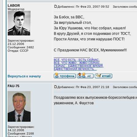
LABOR
Добавлено: Пт Фев 23, 2007 09:52
Заголовок сооб
Модератор
За Бэбск, за ВВС,
За виртуальный стол,
За Юру Ушакова, что Нас собрал, нашел!
В кругу Друзей, я стоя поднимаю этот ТОСТ,
Прости Аллах, что этим нарушаю ПОСТ!
Зарегистрирован:
23.12.2006
Сообщения: 2482
С Праздником НАС ВСЕХ, Мужикикииии!!!
Откуда: СССР
_________________
ВСЁ, ЧТО ЕСТЬ - ЕСТЬ СЕЙЧАС,
ВСЁ, ЧТО ЖИВО - ЖИВО СЕЙЧАС...
СЕЙЧАС - ЕДИНСТВЕННОЕ ВРЕМЯ,
ЕДИНСТВЕННАЯ ВЕЧНОСТЬ...
Вернуться к началу
FAU-75
Добавлено: Пт Фев 23, 2007 21:18
Заголовок сооб
Поздравляю всех выпускников-борисоглебцев и 
уважением, А. Фаустов
Зарегистрирован:
14.12.2006
Сообщения: 2168
Откуда: г.Москва