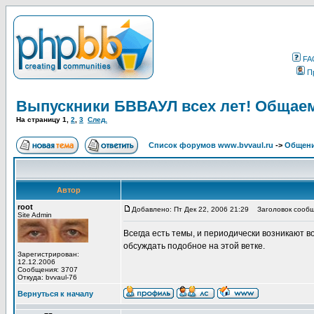
FA
П
Выпускники БВВАУЛ всех лет! Общаем
На страницу
1
,
2
,
3
След.
Список форумов www.bvvaul.ru
->
Общени
Автор
root
Добавлено: Пт Дек 22, 2006 21:29
Заголовок сообще
Site Admin
Всегда есть темы, и периодически возникают в
обсуждать подобное на этой ветке.
Зарегистрирован:
12.12.2006
Сообщения: 3707
Откуда: bvvaul-76
Вернуться к началу