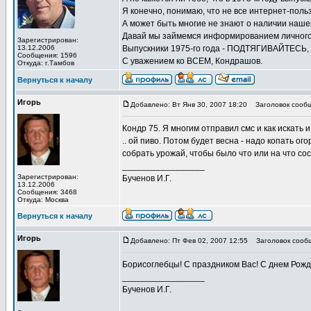
Я конечно, понимаю, что не все интернет-польз
А может быть многие не знают о наличии наше
Давай мы займемся информированием личного 
Зарегистрирован:
13.12.2006
Выпускники 1975-го года - ПОДТЯГИВАЙТЕСЬ,
Сообщения: 1596
С уважением ко ВСЕМ, Кондрашов.
Откуда: г.Тамбов
Вернуться к началу
Игорь
Добавлено: Вт Янв 30, 2007 18:20
Заголовок сообщ
Кондр 75. Я многим отправил смс и как искать 
.. ой пиво. Потом будет весна - надо копать ог
собрать урожай, чтобы было что или на что соса
_________________
Зарегистрирован:
Бученов И.Г.
13.12.2006
Сообщения: 3468
Откуда: Москва
Вернуться к началу
Игорь
Добавлено: Пт Фев 02, 2007 12:55
Заголовок сооб
Борисоглебцы! С праздником Вас! С днем Рожд
_________________
Бученов И.Г.