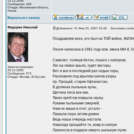
13.12.2006
Сообщения: 349
Откуда: Московская область,
Чехов
Вернуться к началу
Федорин Николай
Добавлено: Чт Фев 15, 2007 10:49
Заголовок сооб
Поздравляю всех, кто был на ТОЙ войне, ЖИЗНЬ
Песня написана в 1981 году ком. звена МИ-8, 
Самолет, толкнув бетон, пошел с набором,
Лег на левое крыло, гудят моторы.
Зарегистрирован:
26.12.2006
Вот и все в последний раз седые горы,
Сообщения: 573
Разложили под крылом снегов узоры.
Откуда: Москва, Ю.Бутово
пр. Прощай, старик Афганистан,
В долинах пыльные аулы,
Щетина леса кое-как,
Твоих хребтов покрыла скулы.
Руками пыльными смерчей,
Нам не маши в отет, устало -
Пришла пора летим домои
Ведь наша очередь настала.
Навсегда прощайте те, кому в слепую
Принесла в подарок смерть шальную пулю.