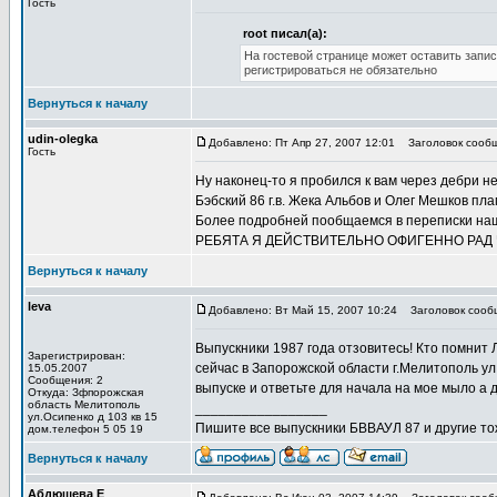
Гость
root писал(а):
На гостевой странице может оставить запис
регистрироваться не обязательно
Вернуться к началу
udin-olegka
Добавлено: Пт Апр 27, 2007 12:01
Заголовок сообщ
Гость
Ну наконец-то я пробился к вам через дебри н
Бэбский 86 г.в. Жека Альбов и Олег Мешков пл
Более подробней пообщаемся в переписки наш
РЕБЯТА Я ДЕЙСТВИТЕЛЬНО ОФИГЕННО РАД 
Вернуться к началу
leva
Добавлено: Вт Май 15, 2007 10:24
Заголовок сообщ
Выпускники 1987 года отзовитесь! Кто помнит
Зарегистрирован:
сейчас в Запорожской области г.Мелитополь ул
15.05.2007
Сообщения: 2
выпуске и ответьте для начала на мое мыло а 
Откуда: Зфпорожская
область Мелитополь
_________________
ул.Осипенко д 103 кв 15
Пишите все выпускники БВВАУЛ 87 и другие тож
дом.телефон 5 05 19
Вернуться к началу
Абдюшева Е