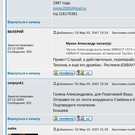
1987 года.
sygon2000@mail.ru
icq 116176381
Вернуться к началу
ВАЛЕРИЙ
Добавлено: Сб Мар 03, 2007 15:24
Заголовок сооб
Мухин Александр писал(а):
Зарегистрирован:
23.12.2006
Мухин Александр,выпускник БВВАУЛ 1974 го
Сообщения: 393
БВВАУЛ проживающих вСиверской.Трубка: 
Привет! Слушай, а действительно, перебирайся
Тихонов, и ещё его дружбан - Росляков (ЕВВАУЛ
Вернуться к началу
sergeyvk1
Добавлено: Пн Мар 05, 2007 15:26
Заголовок сооб
Галина Александровна, для Покатаевой Веры.
Зарегистрирован:
Отправил по эл. почте координаты Скибина и Кл
25.12.2006
Сообщения: 201
Подтвердите получение.
Козырев.
Вернуться к началу
natka
Добавлено: Сб Мар 10, 2007 21:29
Заголовок сооб