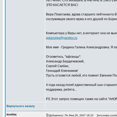
ЛЁТЧИКИ, СЛУЖИВШИЕ В АФГАНЕ В 1985-198
ЭТО КАСАЕТСЯ ВАС!
Вера Покатаева, вдова старшего лейтенанта В
сослуживцев своего мужа и его друзей по Бори
Компьютера у Веры нет, в интернет она не вых
galavolga@yandex.ru
Мое имя - Гридина Галина Александровна. Я пе
Отзовитесь, "афганцы":
Александр Бердичевский,
Сергей Скибин,
Геннадий Ключников!
Пусть отзовется любой, кто помнит Евгения По
4 года назад погиб единственный сын старшего
поддержка, ребята...
PS Этот запрос помещен также на сайте "ArtOfW
Вернуться к началу
koshka
Добавлено: Пн Фев 26, 2007 18:15
Заголовок сообщ