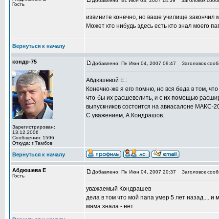
Добавлено: Вс Июн 03, 2007 14:39
Заголовок сооб
Гость
извините конечно, но ваше училище закончил мо
Может кто нибудь здесь есть кто знал моего п
Вернуться к началу
кондр-75
Добавлено: Пн Июн 04, 2007 09:47
Заголовок сооб
Абдюшевой Е.:
Конечно-же я его помню, но вся беда в том, чт
что-бы их расшевелить, и с их помощью расшир
выпускников состоится на авиасалоне МАКС-2
С уважением, А.Кондрашов.
Зарегистрирован:
13.12.2006
Сообщения: 1596
Откуда: г.Тамбов
Вернуться к началу
Абдюшева Е
Добавлено: Пн Июн 04, 2007 20:37
Заголовок сооб
Гость
уважаемый Кондрашев
дела в том что мой папа умер 5 лет назад.... и
мама знала - нет....