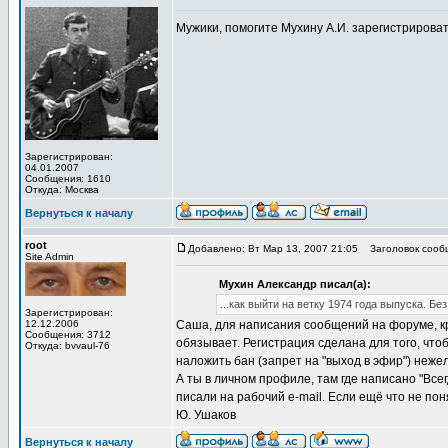
Мужики, помогите Мухину А.И. зарегистрирова
Зарегистрирован:
04.01.2007
Сообщения: 1610
Откуда: Москва
Вернуться к началу
root
Добавлено: Вт Мар 13, 2007 21:05
Заголовок сооб
Site Admin
Мухин Александр писал(а):
...как выйти на ветку 1974 года выпуска. Б
Зарегистрирован:
12.12.2006
Саша, для написания сообщений на форуме, кр
Сообщения: 3712
обязывает. Регистрация сделана для того, чт
Откуда: bvvaul-76
наложить бан (запрет на "выход в эфир") неже
А ты в личном профиле, там где написано "Всег
писали на рабочий e-mail. Если ещё что не пон
Ю. Ушаков
Вернуться к началу