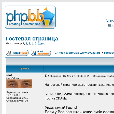
FA
П
Гостевая страница
На страницу
1
,
2
,
3
,
4
,
5
След.
Список форумов www.bvvaul.ru
->
Гостев
Автор
root
Добавлено: Пт Дек 22, 2006 13:29
Заголовок сообще
Site Admin
На гостевой странице может оставить запись 
Зарегистрирован:
Больше года Администрация не требовала реги
12.12.2006
Сообщения: 3712
против СПАМа.
Откуда: bvvaul-76
Уважаемый Гость!
Если у Вас возникли какие-либо сложн