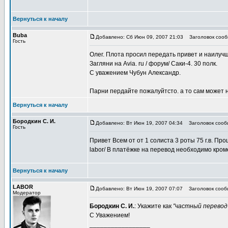
Вернуться к началу
Buba
Добавлено: Сб Июн 09, 2007 21:03
Заголовок сообщ
Гость
Олег. Плота просил передать привет и наилуч
Загляни на Avia. ru / форум/ Саки-4. 30 полк.
С уважением Чубун Александр.
Парни пердайте пожалуйтсто. а то сам может н
Вернуться к началу
Бородкин С. И.
Добавлено: Вт Июн 19, 2007 04:34
Заголовок сооб
Гость
Привет Всем от от 1 солиста 3 роты 75 г.в. Пр
labor/ В платёжке на перевод необходимо кром
Вернуться к началу
LABOR
Добавлено: Вт Июн 19, 2007 07:07
Заголовок сооб
Модератор
Бородкин С. И.
: Укажите как
"частный перевод
С Уважением!
_________________