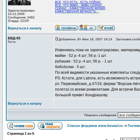
ВСЁ, ЧТО ЕСТЬ - ЕСТЬ СЕЙЧАС,
ВСЁ, ЧТО ЖИВО - ЖИВО СЕЙЧАС...
СЕЙЧАС - ЕДИНСТВЕННОЕ ВРЕМЯ,
Зарегистрирован:
ЕДИНСТВЕННАЯ ВЕЧНОСТЬ...
23.12.2006
Сообщения: 2482
Откуда: СССР
Вернуться к началу
БВД-83
Добавлено: Вт Июн 19, 2007 19:14
Заголовок сооб
Гость
Извиняюсь пока не зарегитрирован, экипировку
майки - 52 р.-4 шт; 56 р.-1 шт.
рубашки - 52 р.-4 шт, 56 р. - 1 шт
бейсболки - 5 шт.
По всей видимости указанные комплекты следуе
PS: Кстати, для Labora, есть возможность вст
ул. Первомайская, д.47/19, фирма "Форсаж-Авт
полета) со всеми реквизитами. Для встречи Вас
большой привет Кондрашову.
Вернуться к началу
Показать сообщения:
Список форумов www.bvvaul.ru
->
Гостев
Страница
1
из
5