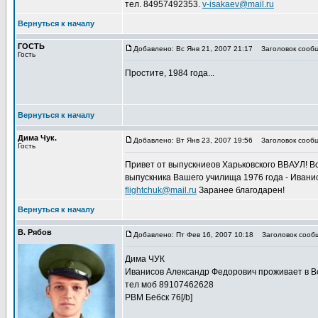
тел. 84957492353.
v-isakaev@mail.ru
Вернуться к началу
ГОСТЬ
Добавлено: Вс Янв 21, 2007 21:17
Заголовок сообщ
Гость
Простите, 1984 года...
Вернуться к началу
Дима Чук.
Добавлено: Вт Янв 23, 2007 19:56
Заголовок сообщ
Гость
Привет от выпускниеов Харьковского ВВАУЛ! В
выпускника Вашего училища 1976 года - Иванис
flightchuk@mail.ru
Заранее благодарен!
Вернуться к началу
В. Рябов
Добавлено: Пт Фев 16, 2007 10:18
Заголовок сообщ
Дима ЧУК
Иванисов Александр Федорович проживает в 
тел моб 89107462628
РВМ Бебск 76[/b]