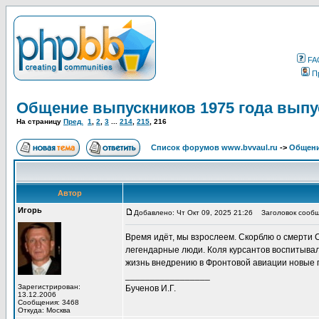
FA
П
Общение выпускников 1975 года выпу
На страницу
Пред.
1
,
2
,
3
...
214
,
215
,
216
Список форумов www.bvvaul.ru
->
Общени
Автор
Игорь
Добавлено: Чт Окт 09, 2025 21:26
Заголовок сообщ
Время идёт, мы взрослеем. Скорблю о смерти
легендарные люди. Коля курсантов воспитывал,
жизнь внедрению в Фронтовой авиации новые 
_________________
Зарегистрирован:
Бученов И.Г.
13.12.2006
Сообщения: 3468
Откуда: Москва