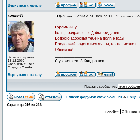
Вернуться к началу
кондр-75
Добавлено: Сб Май 02, 2026 09:31
Заголовок сооб
Горемыкину:
Коля, поздравляю с Днём рождения!
Бодрого здоровья тебе на долгие годы!
Продолжай радоваться жизни, как написано в т
Обнимаю!
_________________
Зарегистрирован:
13.12.2006
С уважением, А.Кондрашов.
Сообщения: 1596
Откуда: г.Тамбов
Вернуться к началу
Показать сообщения:
Список форумов www.bvvaul.ru
->
Общени
Страница
216
из
216
Перейти: