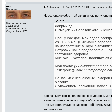
root
Добавлено: Пт Апр 17, 2026 13:40
Заголовок сообщ
Site Admin
Через опцию обратной связи мною получено п
Цитата:
Зарегистрирован:
Добрый день!
12.12.2006
Сообщения: 3712
Я выпускник Саратовского Высше
Откуда: bvvaul-76
Прошу Вас дать мои адрес элект
28.11.2024 в ЦНИИмаш г. Королев
на изобретение в Научно-техниче
Петрович, как я предполагаю — эт
состоянию здоровья.
Мне очень хотелось пообщаться 
Моя почта:
(у Администратора с
Телефон:
(у Администратора са
На звонки с незнакомых номеров 
о звонке.
С уважением, полковник запаса В
Кто из выпускников общается с Труфановым В.П
напишет мне или через опции обратной связи
письме сообщу адрес электронной почты Федор
кого-то из вас.