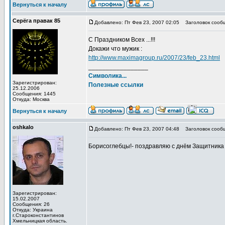
Вернуться к началу
Серёга правак 85
Добавлено: Пт Фев 23, 2007 02:05
Заголовок сооб
C Праздником Всех ...!!!
Докажи что мужик :
http://www.maximagroup.ru/2007/23/feb_23.html
_________________
Символика...
Зарегистрирован:
Полезные ссылки
25.12.2006
Сообщения: 1445
Откуда: Москва
Вернуться к началу
oshkalo
Добавлено: Пт Фев 23, 2007 04:48
Заголовок сооб
Борисоглебцы!- поздравляю с днём Защитника О
Зарегистрирован:
15.02.2007
Сообщения: 26
Откуда: Украина
г.Староконстантинов
Хмельницкая область.