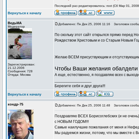
Последний раз редактировалось: root (Сб Мар 01, 2008
Вернуться к началу
ВедьМА
Добавлено: Пн Дек 25, 2006 11:16
Заголовок сообщ
Модератор
По скольку этот сайт открылся прямо перед Н
Рождеством Христовым и со Старым Новым Го
Желаю ВСЕМ присуствующим и отсутствующим
Зарегистрирован:
Чтобы Ваши желания обалдели 
21.12.2006
Сообщения: 728
А еще, естественно, я поздавляю всех с выход
Откуда: Москва
_________________
Берегите себя и друг друга!!!
Вернуться к началу
кондр-75
Добавлено: Пн Дек 25, 2006 11:48
Заголовок сообщ
Поздравляю ВСЕХ Борисоглебских (и не очень
с НОВЫМ ГОДОМ!!!
Самые наилучшие пожелания от меня и Нефедо
Мы радуемся жизни, потому, что мы вместе с В