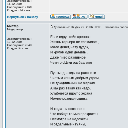
Зарегистрирован:
14.12.2006
Сообщения: 2168
Откуда: г.Москва
Вернуться к началу
Мистер
Добавлено: Пт Дек 29, 2006 00:33
Заголовок сообщ
Модератор
Если вдруг тебе хреново
Зарегистрирован:
Жизнь-карьера не сложилась,
13.12.2006
Сообщения: 2043
Мало денег, нету дудок,
Откуда: Россия
И кругом одни дебилы,
Даже пиво разливное
Чем-то сЦуки разбавляют
Пусть однажды на рассвете
Чистым ясным добрым утром,
Не дождливым и не жарким
А как раз таким как надо,
Улыбнётся вдруг с экрана
Нежно-розовая свинка
И тогда ты осознаешь
Что вобще-то мир прекрасен
Несмотря на недочёты
И отдельные изъяны,