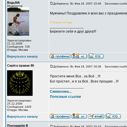
ВедьМА
Добавлено: Вс Фев 18, 2007 15:46
Заголовок сооб
Модератор
Мужчины! Поздравляю я всех вас с праздником
Я больше не буду
_________________
Берегите себя и друг друга!!!
Зарегистрирован:
21.12.2006
Сообщения: 728
Откуда: Москва
Вернуться к началу
Серёга правак 85
Добавлено: Вс Фев 18, 2007 16:36
Заголовок сообще
Простите меня Все , за Всё ...!!!
Бог простил , и я за Всё , Всех прощаю ...!!!
_________________
Символика...
Полезные ссылки
Зарегистрирован:
25.12.2006
Сообщения: 1445
Откуда: Москва
Вернуться к началу
Пономарёв В
Добавлено: Вс Фев 18, 2007 20:15
Заголовок сооб