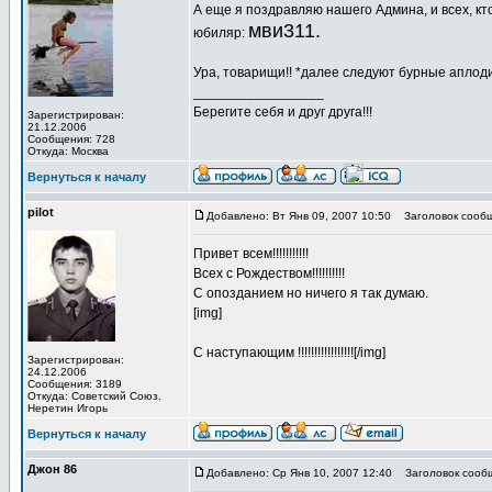
А еще я поздравляю нашего Админа, и всех, кт
мви311.
юбиляр:
Ура, товарищи!! *далее следуют бурные апло
_________________
Берегите себя и друг друга!!!
Зарегистрирован:
21.12.2006
Сообщения: 728
Откуда: Москва
Вернуться к началу
pilot
Добавлено: Вт Янв 09, 2007 10:50
Заголовок сообщ
Привет всем!!!!!!!!!!!
Всех с Рождеством!!!!!!!!!!
С опозданием но ничего я так думаю.
[img]
С наступающим !!!!!!!!!!!!!!!!![/img]
Зарегистрирован:
24.12.2006
Сообщения: 3189
Откуда: Советский Союз.
Неретин Игорь
Вернуться к началу
Джон 86
Добавлено: Ср Янв 10, 2007 12:40
Заголовок сооб