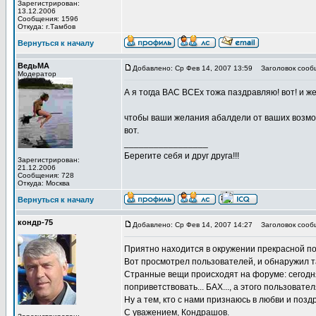
Зарегистрирован:
13.12.2006
Сообщения: 1596
Откуда: г.Тамбов
Вернуться к началу
ВедьМА
Добавлено: Ср Фев 14, 2007 13:59
Заголовок сооб
Модератор
А я тогда ВАС ВСЕх тожа паздравляю! вот! и же
чтобы ваши желания абалдели от ваших возможн
вот.
_________________
Берегите себя и друг друга!!!
Зарегистрирован:
21.12.2006
Сообщения: 728
Откуда: Москва
Вернуться к началу
кондр-75
Добавлено: Ср Фев 14, 2007 14:27
Заголовок сооб
Приятно находится в окружении прекрасной п
Вот просмотрел пользователей, и обнаружил та
Странные вещи происходят на форуме: сегодня
поприветствовать... БАХ..., а этого пользовател
Ну а тем, кто с нами признаюсь в любви и поздр
С уважением, Кондрашов.