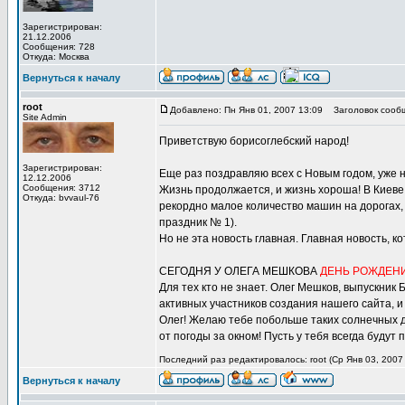
Зарегистрирован:
21.12.2006
Сообщения: 728
Откуда: Москва
Вернуться к началу
root
Добавлено: Пн Янв 01, 2007 13:09
Заголовок сооб
Site Admin
Приветствую борисоглебский народ!
Зарегистрирован:
Еще раз поздравляю всех с Новым годом, уже 
12.12.2006
Сообщения: 3712
Жизнь продолжается, и жизнь хороша! В Киеве 
Откуда: bvvaul-76
рекордно малое количество машин на дорогах, 
праздник № 1).
Но не эта новость главная. Главная новость, к
СЕГОДНЯ У ОЛЕГА МЕШКОВА
ДЕНЬ РОЖДЕН
Для тех кто не знает. Олег Мешков, выпускник 
активных участников создания нашего сайта, и
Олег! Желаю тебе побольше таких солнечных д
от погоды за окном! Пусть у тебя всегда будут
Последний раз редактировалось: root (Ср Янв 03, 2007 
Вернуться к началу