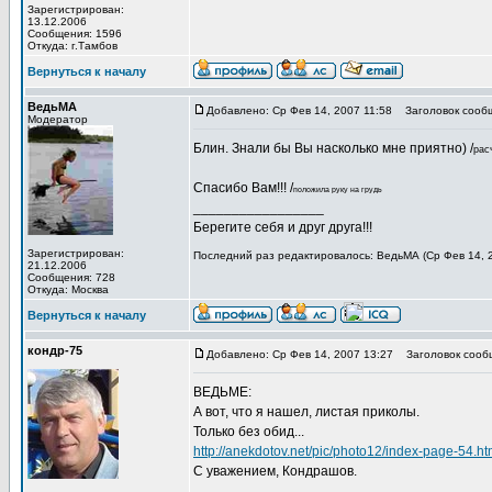
Зарегистрирован:
13.12.2006
Сообщения: 1596
Откуда: г.Тамбов
Вернуться к началу
ВедьМА
Добавлено: Ср Фев 14, 2007 11:58
Заголовок сооб
Модератор
Блин. Знали бы Вы насколько мне приятно) /
рас
Спасибо Вам!!!
/
положила руку на грудь
_________________
Берегите себя и друг друга!!!
Зарегистрирован:
Последний раз редактировалось: ВедьМА (Ср Фев 14, 2
21.12.2006
Сообщения: 728
Откуда: Москва
Вернуться к началу
кондр-75
Добавлено: Ср Фев 14, 2007 13:27
Заголовок сооб
ВЕДЬМЕ:
А вот, что я нашел, листая приколы.
Только без обид...
http://anekdotov.net/pic/photo12/index-page-54.ht
С уважением, Кондрашов.