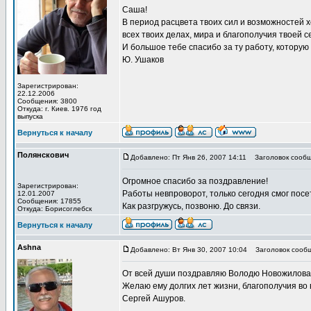
Саша!
В период расцвета твоих сил и возможностей х
всех твоих делах, мира и благополучия твоей 
И большое тебе спасибо за ту работу, которую
Ю. Ушаков
Зарегистрирован:
22.12.2006
Сообщения: 3800
Откуда: г. Киев. 1976 год
выпуска
Вернуться к началу
Полянскович
Добавлено: Пт Янв 26, 2007 14:11
Заголовок сообщ
Огромное спасибо за поздравление!
Зарегистрирован:
Работы невпроворот, только сегодня смог посет
12.01.2007
Сообщения: 17855
Как разгружусь, позвоню. До связи.
Откуда: Борисоглебск
Вернуться к началу
Ashna
Добавлено: Вт Янв 30, 2007 10:04
Заголовок сообщ
От всей души поздравляю Володю Новожилова
Желаю ему долгих лет жизни, благополучия во 
Сергей Ашуров.