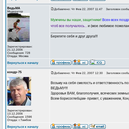
ВедьМА
Добавлено: Чт Фев 22, 2007 11:47
Заголовок сообщ
Модератор
Мужчины вы наши, защитники!
Всех-всех позд
чтоб все получалось...
и (мое любимое пожела
_________________
Берегите себя и друг друга!!!
Зарегистрирован:
21.12.2006
Сообщения: 728
Откуда: Москва
Вернуться к началу
кондр-75
Добавлено: Чт Фев 22, 2007 12:30
Заголовок сооб
Возьму на себя смелость и ответственность п
ВЕДЬМУ!!!
Здоровья ВАМ, благополучия, всяческих земных 
Всем борисоглебцам- привет, с уважением, Ко
Зарегистрирован:
13.12.2006
Сообщения: 1596
Откуда: г.Тамбов
Вернуться к началу