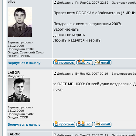
pilot
Добавлено: Пн Янв 01, 2007 22:35
Заголовок сооб
Привет всем БЭБСКИМ с Узбекистана ( ЧИРЧИ
Поздравляю всех с наступившим 2007г.
Забот незнать
денжат не мерить
Любить, надеятся и верить!
Зарегистрирован:
24.12.2006
Сообщения: 3189
Откуда: Советский Союз.
Неретин Игорь
Вернуться к началу
LABOR
Добавлено: Вт Янв 02, 2007 09:16
Заголовок сообщ
Модератор
to ОЛЕГ МЕШКОВ: От всей души поздравляю! До
пока)
Зарегистрирован:
23.12.2006
Сообщения: 2482
Откуда: СССР
Вернуться к началу
LABOR
Добавлено: Ср Янв 03, 2007 21:19
Заголовок сооб