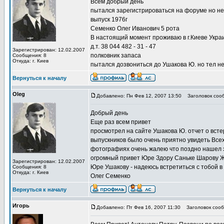
Всем добрый день
пытался зарегистрироваться на форуме но не
выпуск 1976г
Семенко Олег Иванович 5 рота
В настоящий момент проживаю в г.Киеве Укра
д.т. 38 044 482 - 31 - 47
Зарегистрирован: 12.02.2007
полковник запаса
Сообщения: 8
Откуда: г. Киев
пытался дозвониться до Ушакова Ю. но тел н
Вернуться к началу
Oleg
Добавлено: Пн Фев 12, 2007 13:50
Заголовок сооб
Добрый день
Еще раз всем привет
просмотрел на сайте Ушакова Ю. отчет о вст
выпускников было очень приятно увидеть Все
фотографиях очень жалею что поздно нашел эт
огромный привет Юре Здору Саньке Шарову 
Зарегистрирован: 12.02.2007
Юре Ушакову - надеюсь встретиться с тобой в
Сообщения: 8
Откуда: г. Киев
Олег Семенко
Вернуться к началу
Игорь
Добавлено: Пт Фев 16, 2007 11:30
Заголовок сооб