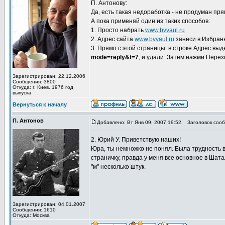
П. Антонову:
Да, есть такая недоработка - не продуман пр
А пока применяй один из таких способов:
1. Просто набрать
www.bvvaul.ru
2. Адрес сайта
www.bvvaul.ru
занеси в Избранн
3. Прямо с этой страницы: в строке Адрес выд
mode=reply&t=7
, и удали. Затем нажми Перехо
Зарегистрирован: 22.12.2006
Сообщения: 3800
Откуда: г. Киев. 1976 год
выпуска
Вернуться к началу
П. Антонов
Добавлено: Вт Янв 09, 2007 19:52
Заголовок сооб
2. Юрий У. Приветствую наших!
Юра, ты немножко не понял. Была трудность в
страничку, правда у меня все основное в Шатал
"м" несколько штук.
Зарегистрирован: 04.01.2007
Сообщения: 1610
Откуда: Москва