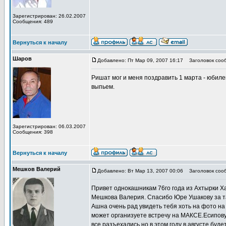
Зарегистрирован: 26.02.2007
Сообщения: 489
Вернуться к началу
Шаров
Добавлено: Пт Мар 09, 2007 16:17
Заголовок соо
Ришат мог и меня поздравить 1 марта - юбиле
выпьем.
Зарегистрирован: 06.03.2007
Сообщения: 398
Вернуться к началу
Мешков Валерий
Добавлено: Вт Мар 13, 2007 00:06
Заголовок соо
Привет однокашникам 76го года из Ахтырки Х
Мешкова Валерия. Спасибо Юре Ушакову за т
Ашна очень рад увидеть тебя хоть на фото на
может организуете встречу на МАКСЕ.Есипову
все разъехались но в этом году в августе буд