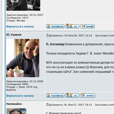
Зарегистрирован: 04.01.2007
Сообщения: 1610
Откуда: Москва
Вернуться к началу
Ю. Ушаков
Добавлено: Сб Янв 06, 2007 14:14
Заголовок сооб
П. Антонову:
Изменения и добавления, присла
Точные координаты Ардяки Г. В. знает Михайло
80% консультация по компьютерным делам полу
что-ли ты их в муках рожал:))) Впрочем, для 
страницам сайта". Без сомнений спрашивай та
Зарегистрирован: 22.12.2006
Сообщения: 3800
Откуда: г. Киев. 1976 год
выпуска
Вернуться к началу
Наливайко
Добавлено: Вс Янв 07, 2007 19:13
Заголовок сооб
С Рождеством всех вас!!