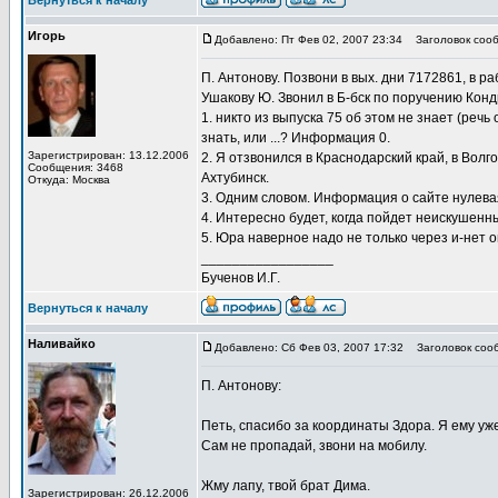
Вернуться к началу
Игорь
Добавлено: Пт Фев 02, 2007 23:34
Заголовок сооб
П. Антонову. Позвони в вых. дни 7172861, в р
Ушакову Ю. Звонил в Б-бск по поручению Кондр
1. никто из выпуска 75 об этом не знает (речь 
знать, или ...? Информация 0.
Зарегистрирован: 13.12.2006
2. Я отзвонился в Краснодарский край, в Вол
Сообщения: 3468
Ахтубинск.
Откуда: Москва
3. Одним словом. Информация о сайте нулевая.
4. Интересно будет, когда пойдет неискушенн
5. Юра наверное надо не только через и-нет
_________________
Бученов И.Г.
Вернуться к началу
Наливайко
Добавлено: Сб Фев 03, 2007 17:32
Заголовок соо
П. Антонову:
Петь, спасибо за координаты Здора. Я ему уж
Сам не пропадай, звони на мобилу.
Жму лапу, твой брат Дима.
Зарегистрирован: 26.12.2006