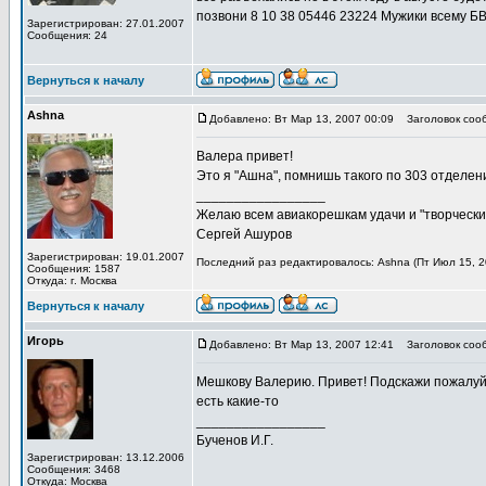
позвони 8 10 38 05446 23224 Мужики всему 
Зарегистрирован: 27.01.2007
Сообщения: 24
Вернуться к началу
Ashna
Добавлено: Вт Мар 13, 2007 00:09
Заголовок сооб
Валера привет!
Это я "Ашна", помнишь такого по 303 отделен
_________________
Желаю всем авиакорешкам удачи и "творческих
Сергей Ашуров
Зарегистрирован: 19.01.2007
Последний раз редактировалось: Ashna (Пт Июл 15, 20
Сообщения: 1587
Откуда: г. Москва
Вернуться к началу
Игорь
Добавлено: Вт Мар 13, 2007 12:41
Заголовок соо
Мешкову Валерию. Привет! Подскажи пожалуйст
есть какие-то
_________________
Бученов И.Г.
Зарегистрирован: 13.12.2006
Сообщения: 3468
Откуда: Москва