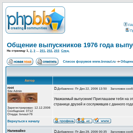
FA
П
Общение выпускников 1976 года выпу
На страницу
1
,
2
,
3
...
201
,
202
,
203
След.
Список форумов www.bvvaul.ru
->
Общени
Автор
root
Добавлено: Пт Дек 22, 2006 13:50
Заголовок сообщ
Site Admin
Уважаемый выпускник! Приглашаем тебя на эт
странице друзей и сослуживцев с данного год
Зарегистрирован: 12.12.2006
Сообщения: 3712
Откуда: bvvaul-76
Вернуться к началу
Наливайко
Добавлено: Пт Дек 29, 2006 00:35
Заголовок сооб