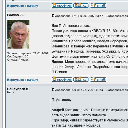
Вернуться к началу
Есипов-76
Добавлено: Пт Янв 26, 2007 23:57
Заголовок сооб
Для П. Антонова и всех.
После училища попал в ХВВАУЛ. 76г-80г- Ахтыр
(попал под реорганизацию), с должности: ко
Иванисов, Валера Мешков, Володя Дорофеев, 
Иванисова, и Конарского перевели в Купянск 
Булавина и Рафика Гайнеева. (Ахтырка, В.Кру
Зарегистрирован: 21.01.2007
Центру и начали переучивать на Су-24,но пот
Сообщения: 66
Откуда: Липецк
Липецк. Меня перевели, но здесь тоже начала
пенсии. Живу в Липецке. Подробные свои коор
П.Есипов
Вернуться к началу
Пономарёв В
Добавлено: Сб Янв 27, 2007 11:54
Заголовок сооб
Гость
П. Антонову
Андрей Касаков погиб в Бишкеке с американс
есть видео запись этого момента.
Юра Здор, живёт и здравствует в Раменском, я
знать где Карышев и Романов.