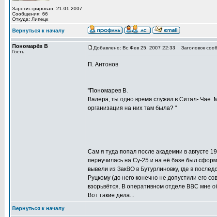
Зарегистрирован: 21.01.2007
Сообщения: 66
Откуда: Липецк
Вернуться к началу
Пономарёв В
Добавлено: Вс Фев 25, 2007 22:33
Заголовок сооб
Гость
П. Антонов
"Пономарев В.
Валера, ты одно время служил в Ситал- Чае. Мы
организация на них там была? "
Сам я туда попал после академии в августе 1
переучилась на Су-25 и на её базе был сфор
вывели из ЗакВО в Бутурлиновку, где в после
Руцкому (до него конечно не допустили его со
взорьвётся. В оперативном отделе ВВС мне о
Вот такие дела...
Вернуться к началу