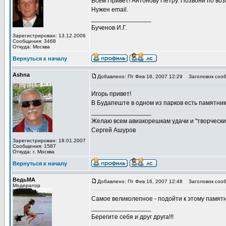
Всем Привет! Антонову Петру. Позвони по во
Нужен email.
_________________
Бученов И.Г.
Зарегистрирован: 13.12.2006
Сообщения: 3468
Откуда: Москва
Вернуться к началу
Ashna
Добавлено: Пт Фев 16, 2007 12:29
Заголовок сооб
Игорь привет!
В Будапеште в одном из парков есть памятник
_________________
Желаю всем авиакорешкам удачи и "творческих
Сергей Ашуров
Зарегистрирован: 19.01.2007
Сообщения: 1587
Откуда: г. Москва
Вернуться к началу
ВедьМА
Добавлено: Пт Фев 16, 2007 12:48
Заголовок сооб
Модератор
Самое великолепное - подойти к этому памятни
_________________
Берегите себя и друг друга!!!