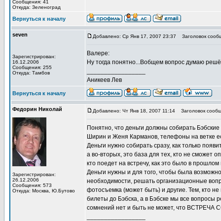
Сообщения: 41
Откуда: Зеленоград
Вернуться к началу
seven
Добавлено: Ср Янв 17, 2007 23:37
Заголовок сооб
Валере:
Зарегистрирован:
Ну тогда понятно...Вобщем вопрос думаю решё
16.12.2006
Сообщения: 255
_________________
Откуда: Тамбов
Аникеев Лев
Вернуться к началу
Федорин Николай
Добавлено: Чт Янв 18, 2007 11:14
Заголовок сообщ
Понятно, что деньги должны собирать Бэбские 
Ширин и Женя Карманов, телефоны на ветке есть
Деньги нужно собирать сразу, как только появи
а во-вторых, это база для тех, кто не сможет о
кто поедет на встречу, как это было в прошлом 
Деньги нужны и для того, чтобы была возможнос
Зарегистрирован:
26.12.2006
необходимости, решать организационные вопрос
Сообщения: 573
фотосъемка (может быть) и другие. Тем, кто н
Откуда: Москва, Ю.Бутово
билеты до Бэбска, а в Бэбске мы все вопросы
сомнений нет и быть не может, что ВСТРЕЧА 
_________________