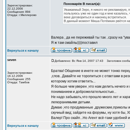
Пономарёв В писал(а):
Зарегистрирован:
22.12.2006
Уважаемый Зеро, я никого не рекламирую, п
Сообщения: 894
пользуюсь уже не один год и мне казалось, 
Откуда: г.Миллерово
веке договориться и наконец встретиться.
В данный момент Миша Потёмкин рвётся на
Валера , да не переживай ты так ..сразу на "
Я ж там смайлы))))поставил
Вернуться к началу
seven
Добавлено: Вс Янв 14, 2007 17:43
Заголовок сообщ
Братва! Общение в инете не может тонко перед
Зарегистрирован:
,слов...Давайте не торопиться с ответами в р
16.12.2006
Сообщения: 255
которому хотим ответить...
Откуда: Тамбов
Я больше чем уверен ,что нам делить нечего и в
пониманием и доброжелательностью...
Не надо забывать,что прошло много лет и харак
легкоранимыми детьми.
Думаю ,что продуманные ,дружеские,приколы и
скучный вид; зайдите на форумы, ну хотя бы, 
Валер! Про скайп...Но Агент всё-таки удобней и
Вернуться к началу