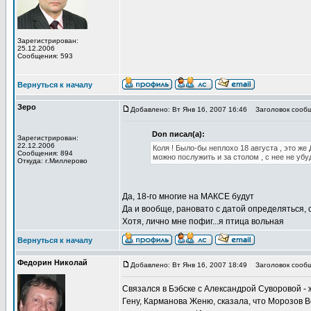
Зарегистрирован:
25.12.2006
Сообщения: 593
Вернуться к началу
Зеро
Добавлено: Вт Янв 16, 2007 16:46
Заголовок сообщ
Don писал(а):
Зарегистрирован:
22.12.2006
Коля ! Было-бы неплохо 18 августа , это же
Сообщения: 894
можно послужить и за столом , с нее не убу
Откуда: г.Миллерово
Да, 18-го многие на МАКСЕ будут
Да и вообще, рановато с датой определяться, 
Хотя, лично мне пофиг...я птица вольная
Вернуться к началу
Федорин Николай
Добавлено: Вт Янв 16, 2007 18:49
Заголовок сообщ
Связался в Бэбске с Александрой Суворовой - 
Гену, Карманова Женю, сказала, что Морозов В