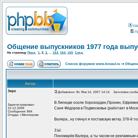
FA
П
Общение выпускников 1977 года выпу
На страницу
Пред.
1
,
2
,
3
, ...
163
,
164
,
165
След.
Список форумов www.bvvaul.ru
->
Общени
Автор
Зеро
Добавлено: Вс Янв 14, 2007 14:14
Заголовок сообщ
В Липецке осели Хорохордин,Пронин, Ефремо
Зарегистрирован:
Саня Фёдоров в Подмосковье (работает в Москв
22.12.2006
Сообщения: 894
Откуда: г.Миллерово
Валера...ну глянул я поставскую ветку. 378-й т
З.Ы.
Пономарёв Валера, а ты часом не рекламным 