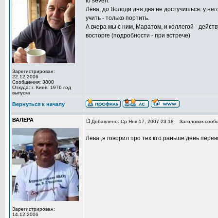
to seven:
Лёва, до Володи дня два не достучишься: у него
учить - только портить.
А вчера мы с ним, Маратом, и коллегой - дейс
восторге (подробности - при встрече)
Зарегистрирован:
22.12.2006
Сообщения: 3800
Откуда: г. Киев. 1976 год
выпуска
Вернуться к началу
ВАЛЕРА
Добавлено: Ср Янв 17, 2007 23:18
Заголовок сооб
Лева ,я говорил про тех кто раньше день пере
Зарегистрирован:
14.12.2006