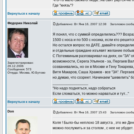
Что-то мало свежего люда...на сайт рвутся-не 
Где "князь"?
Вернуться к началу
Федорин Николай
Добавлено: Вт Янв 16, 2007 12:38
Заголовок сообщ
Я понял, что с суммой определились??? Возр
1500 с носа и по 500 с носика, если кто решитс
Но остался вопрос по ДАТЕ. давайте определимс
и отдельные граждане изъявят желание побыват
С Потемкиным разговаривал на днях, он "ЗА" об
возможности, Серега Ульянов - за, Пергаев Вал
Зарегистрирован:
26.12.2006
созванивались, но он в Москве и Гену Токарева,
Сообщения: 573
Витя Макаров, Саша Храмов - все "ЗА". Пергаев
Откуда: Москва, Ю.Бутово
но думаю, что созреет. Начинаем "шевелить" 
_________________
"Но надо подняться, надо собраться
Если сломаться, то можно нарваться и тут..."
Вернуться к началу
Don
Добавлено: Вт Янв 16, 2007 15:43
Заголовок сообщ
Коля ! Было-бы неплохо 18 августа , это же Де
можно послужить и за столом , с нее не убудет.