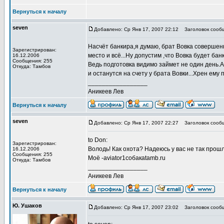
Вернуться к началу
seven
Добавлено: Ср Янв 17, 2007 22:12
Заголовок сооб
Насчёт банкира,я думаю, брат Вовка совершенн
Зарегистрирован:
место и всё...Ну допустим ,что Вовка будет ба
16.12.2006
Сообщения: 255
Ведь подготовка видимо займет не один день.А 
Откуда: Тамбов
и останутся на счету у брата Вовки...Хрен ему п
_________________
Аникеев Лев
Вернуться к началу
seven
Добавлено: Ср Янв 17, 2007 22:27
Заголовок сооб
to Don:
Зарегистрирован:
Володь! Как охота? Надеюсь у вас не так прошла
16.12.2006
Сообщения: 255
Моё -aviator1собакаtamb.ru
Откуда: Тамбов
_________________
Аникеев Лев
Вернуться к началу
Ю. Ушаков
Добавлено: Ср Янв 17, 2007 23:02
Заголовок сооб