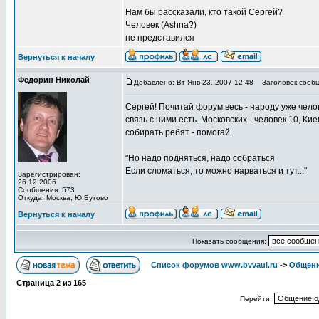
Нам бы рассказали, кто такой Сергей?
Человек (Ashna?)
не представился
Вернуться к началу
Федорин Николай
Добавлено: Вт Янв 23, 2007 12:48
Заголовок сообщ
Сергей! Почитай форум весь - народу уже челов
связь с ними есть. Московских - человек 10, Ки
собирать ребят - помогай.
_________________
"Но надо подняться, надо собраться
Если сломаться, то можно нарваться и тут..."
Зарегистрирован:
26.12.2006
Сообщения: 573
Откуда: Москва, Ю.Бутово
Вернуться к началу
Показать сообщения:
Список форумов www.bvvaul.ru
->
Общени
Страница
2
из
165
Перейти: