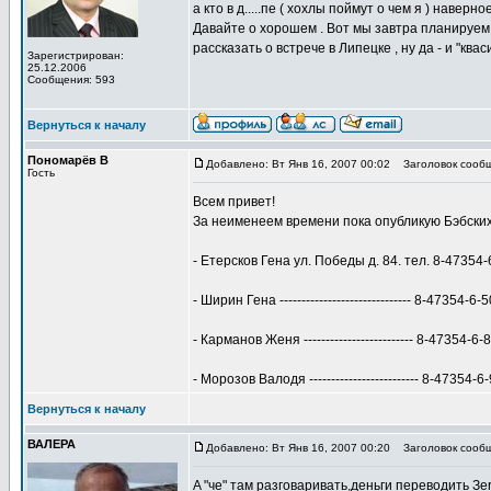
а кто в д.....пе ( хохлы поймут о чем я ) наве
Давайте о хорошем . Вот мы завтра планируем 
рассказать о встрече в Липецке , ну да - и "кв
Зарегистрирован:
25.12.2006
Сообщения: 593
Вернуться к началу
Пономарёв В
Добавлено: Вт Янв 16, 2007 00:02
Заголовок сообщ
Гость
Всем привет!
За неименеем времени пока опубликую Бэбских
- Етерсков Гена ул. Победы д. 84. тел. 8-47354-
- Ширин Гена ------------------------------ 8-47354-6-
- Карманов Женя ------------------------- 8-47354-6-
- Морозов Валодя ------------------------- 8-47354-6
Вернуться к началу
ВАЛЕРА
Добавлено: Вт Янв 16, 2007 00:20
Заголовок сообщ
A "че" там разговаривать,деньги переводить 