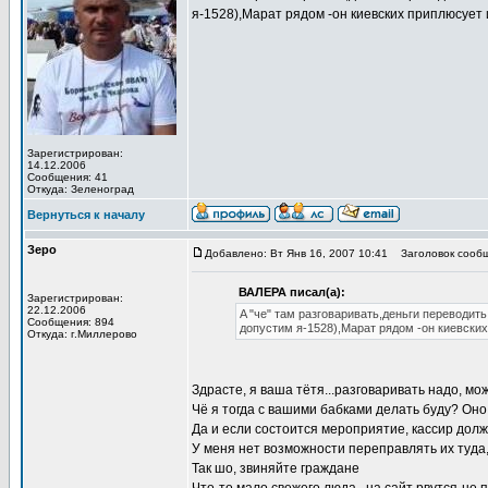
я-1528),Марат рядом -он киевских приплюсует и
Зарегистрирован:
14.12.2006
Сообщения: 41
Откуда: Зеленоград
Вернуться к началу
Зеро
Добавлено: Вт Янв 16, 2007 10:41
Заголовок сообщ
ВАЛЕРА писал(а):
Зарегистрирован:
22.12.2006
A "че" там разговаривать,деньги переводит
Сообщения: 894
допустим я-1528),Марат рядом -он киевских 
Откуда: г.Миллерово
Здрасте, я ваша тётя...разговаривать надо, мо
Чё я тогда с вашими бабками делать буду? Он
Да и если состоится мероприятие, кассир долж
У меня нет возможности переправлять их туда
Так шо, звиняйте граждане