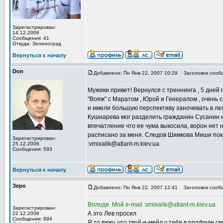
Зарегистрирован:
14.12.2006
Сообщения: 41
Откуда: Зеленоград
Вернуться к началу
Don
Добавлено: Пн Янв 22, 2007 10:29
Заголовок сооб
Мужики привет! Вернулся с треннинга , 5 дней
"Вояж" с Маратом , Юрой и Генералом , очень
и имели большую перспективу заночевать в лесу
Кушнарева мог разделить гражданин Сусанин из 
впечатление что ее чума выкосила, ворон нет н
расписано за меня. Следов Шимкова Миши пока 
Зарегистрирован:
:vmixalik@atlant-m.kiev.ua
25.12.2006
Сообщения: 593
Вернуться к началу
Зеро
Добавлено: Пн Янв 22, 2007 12:41
Заголовок сооб
Володя. Мой e-mail :vmixalik@atlant-m.kiev.ua
Зарегистрирован:
А это Лев просил
22.12.2006
Сообщения: 894
Я то вижу, что твой е-мейл у тебя в профиле све