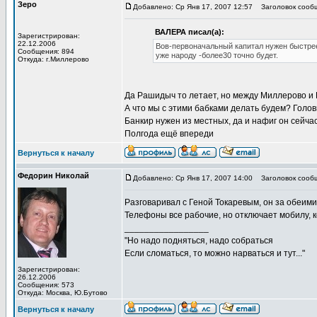
Зеро
Добавлено: Ср Янв 17, 2007 12:57
Заголовок сооб
ВАЛЕРА писал(а):
Зарегистрирован:
22.12.2006
Вов-первоначальный капитал нужен быстрее
Сообщения: 894
уже народу -более30 точно будет.
Откуда: г.Миллерово
Да Рашидыч то летает, но между Миллерово и К
А что мы с этими бабками делать будем? Головн
Банкир нужен из местных, да и нафиг он сейчас
Полгода ещё впереди
Вернуться к началу
Федорин Николай
Добавлено: Ср Янв 17, 2007 14:00
Заголовок сооб
Разговаривал с Геной Токаревым, он за обеими 
Телефоны все рабочие, но отключает мобилу, к
_________________
"Но надо подняться, надо собраться
Если сломаться, то можно нарваться и тут..."
Зарегистрирован:
26.12.2006
Сообщения: 573
Откуда: Москва, Ю.Бутово
Вернуться к началу