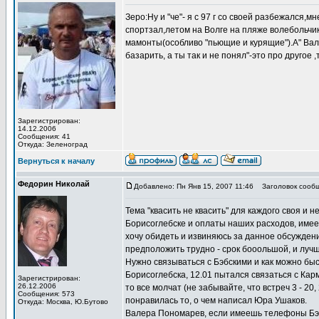
Зеро:Ну и "че"- я с 97 г со своей разбежался
спортзал,летом на Волге на пляже волебольчик
мамонты(особливо "пьющие и курящие").A" Валер
базарить, а ты так и не понял"-это про другое 
Зарегистрирован:
14.12.2006
Сообщения: 41
Откуда: Зеленоград
Вернуться к началу
Федорин Николай
Добавлено: Пн Янв 15, 2007 11:46
Заголовок сообщ
Тема "квасить не квасить" для каждого своя и н
Борисоглебске и оплаты наших расходов, имее
хочу обидеть и извиняюсь за данное обсуждение
предположить трудно - срок бооольшой, и лучш
Нужно связываться с Бэбскими и как можно быс
Борисоглебска, 12.01 пытался связаться с Кар
Зарегистрирован:
26.12.2006
то все молчат (не забывайте, что встреч 3 - 20
Сообщения: 573
понравилась то, о чем написал Юра Ушаков.
Откуда: Москва, Ю.Бутово
Валера Пономарев, если имеешь телефоны Бэбс