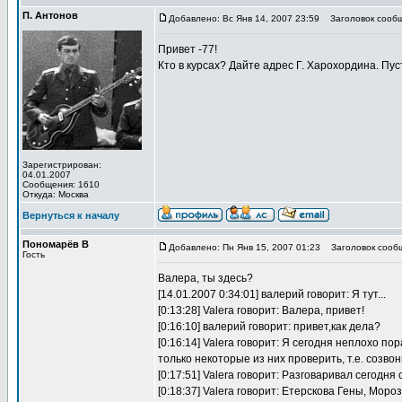
П. Антонов
Добавлено: Вс Янв 14, 2007 23:59
Заголовок сообщ
Привет -77!
Кто в курсах? Дайте адрес Г. Харохордина. Пус
Зарегистрирован:
04.01.2007
Сообщения: 1610
Откуда: Москва
Вернуться к началу
Пономарёв В
Добавлено: Пн Янв 15, 2007 01:23
Заголовок сообщ
Гость
Валера, ты здесь?
[14.01.2007 0:34:01] валерий говорит: Я тут...
[0:13:28] Valera говорит: Валера, привет!
[0:16:10] валерий говорит: привет,как дела?
[0:16:14] Valera говорит: Я сегодня неплохо 
только некоторые из них проверить, т.е. созвон
[0:17:51] Valera говорит: Разговаривал сегод
[0:18:37] Valera говорит: Етерскова Гены, Мор