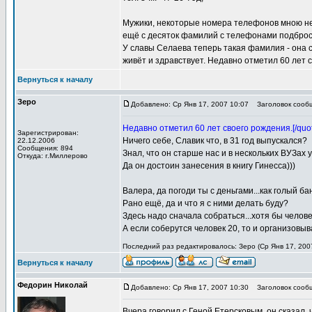
Мужики, некоторые номера телефонов мною не
ещё с десяток фамилий с телефонами подброс
У славы Селаева теперь такая фамилия - она с 
живёт и здравствует. Недавно отметил 60 лет 
Вернуться к началу
Зеро
Добавлено: Ср Янв 17, 2007 10:07
Заголовок сообщ
Недавно отметил 60 лет своего рождения.[/quot
Зарегистрирован:
Ничего себе, Славик что, в 31 год выпускался?
22.12.2006
Сообщения: 894
Знал, что он старше нас и в нескольких ВУЗах у
Откуда: г.Миллерово
Да он достоин занесения в книгу Гинесса)))
Валера, да погоди ты с деньгами...как голый б
Рано ещё, да и что я с ними делать буду?
Здесь надо сначала собраться...хотя бы челов
А если соберутся человек 20, то и организовыва
Последний раз редактировалось: Зеро (Ср Янв 17, 2007
Вернуться к началу
Федорин Николай
Добавлено: Ср Янв 17, 2007 10:30
Заголовок сооб
Вчера говорил с Геной Етерсковым, он сказал, 