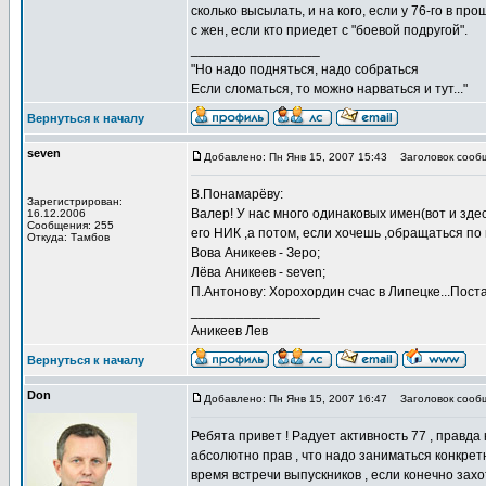
сколько высылать, и на кого, если у 76-го в пр
с жен, если кто приедет с "боевой подругой".
_________________
"Но надо подняться, надо собраться
Если сломаться, то можно нарваться и тут..."
Вернуться к началу
seven
Добавлено: Пн Янв 15, 2007 15:43
Заголовок сооб
В.Понамарёву:
Зарегистрирован:
Валер! У нас много одинаковых имен(вот и здес
16.12.2006
Сообщения: 255
его НИК ,а потом, если хочешь ,обращаться по 
Откуда: Тамбов
Вова Аникеев - Зеро;
Лёва Аникеев - seven;
П.Антонову: Хорохордин счас в Липецке...Поста
_________________
Аникеев Лев
Вернуться к началу
Don
Добавлено: Пн Янв 15, 2007 16:47
Заголовок сооб
Ребята привет ! Радует активность 77 , правда
абсолютно прав , что надо заниматься конкрет
время встречи выпускников , если конечно захот