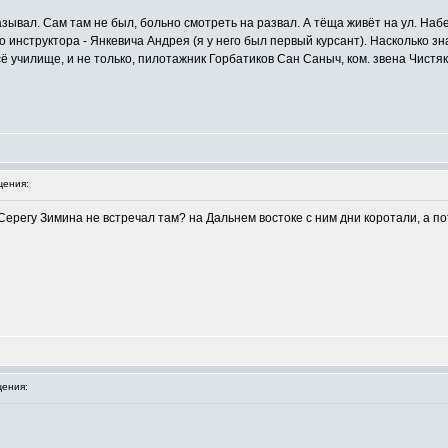
зывал. Сам там не был, больно смотреть на развал. А тёща живёт на ул. Наб
 инструктора - Янкевича Андрея (я у него был первый курсант). Насколько зн
всё училище, и не только, пилотажник Горбатиков Сан Саныч, ком. звена Чист
ения:
Серегу Зимина не встречал там? на Дальнем востоке с ним дни коротали, а пот
ения: