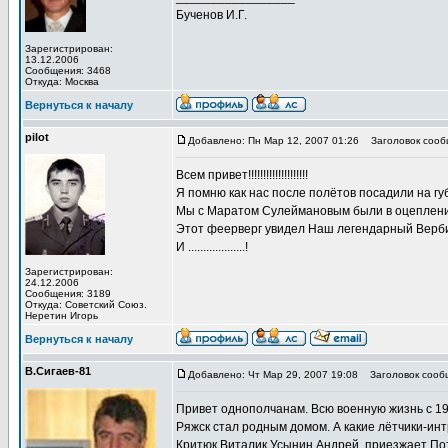
Бученов И.Г.
Зарегистрирован:
13.12.2006
Сообщения: 3468
Откуда: Москва
Вернуться к началу
pilot
Добавлено: Пн Мар 12, 2007 01:26
Заголовок сооб
Всем привет!!!!!!!!!!!!!!!!!!!!
Я помню как нас после полётов посадили на губу
Мы с Маратом Сулеймановым были в оцеплении. 
Этот феерверг увидел Наш легендарный Верб
И ...................!
Зарегистрирован:
24.12.2006
Сообщения: 3189
Откуда: Советский Союз.
Неретин Игорь
Вернуться к началу
В.Сигаев-81
Добавлено: Чт Мар 29, 2007 19:08
Заголовок сообщ
Привет однополчанам. Всю военную жизнь с 1978
Ряжск стал родным домом. А какие лётчики-инт
Критюк Виталик.Усынин Андрей, приезжает По