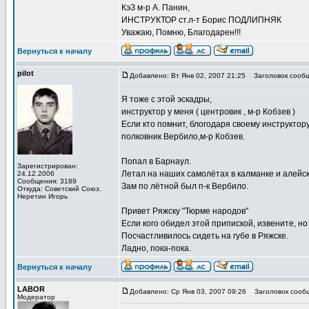
КэЗ м-р А. Панин,
ИНСТРУКТОР ст.л-т Борис ПОДЛИПНЯК
Уважаю, Помню, Благодарен!!!
Вернуться к началу
pilot
Добавлено: Вт Янв 02, 2007 21:25
Заголовок сооб
Я тоже с этой эскадры,
инструктор у меня ( центровик , м-р Кобзев )
Если кто помнит, блогодаря своему инструктор
полковник Вербило,м-р Кобзев.
Попал в Барнаул.
Зарегистрирован:
Летал на наших самолётах в калманке и алейск
24.12.2006
Сообщения: 3189
Зам по лётной был п-к Вербило.
Откуда: Советский Союз.
Неретин Игорь
Привет Ряжску "Тюрме народов"
Если кого обидел этой припиской, извените, н
Посчастливилось сидеть на губе в Ряжске.
Ладно, пока-пока.
Вернуться к началу
LABOR
Добавлено: Ср Янв 03, 2007 09:26
Заголовок сооб
Модератор