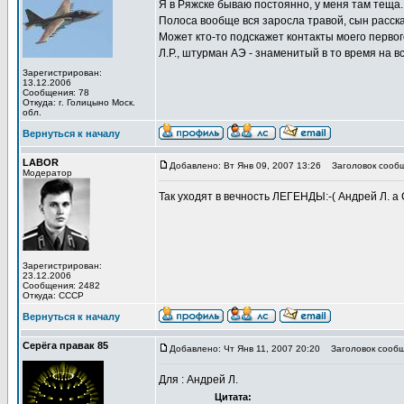
Я в Ряжске бываю постоянно, у меня там теща.
Полоса вообще вся заросла травой, сын расска
Может кто-то подскажет контакты моего первого
Л.Р., штурман АЭ - знаменитый в то время на 
Зарегистрирован:
13.12.2006
Сообщения: 78
Откуда: г. Голицыно Моск.
обл.
Вернуться к началу
LABOR
Добавлено: Вт Янв 09, 2007 13:26
Заголовок сообщ
Модератор
Так уходят в вечность ЛЕГЕНДЫ:-( Андрей Л. а 
Зарегистрирован:
23.12.2006
Сообщения: 2482
Откуда: СССР
Вернуться к началу
Серёга правак 85
Добавлено: Чт Янв 11, 2007 20:20
Заголовок сообщ
Для : Андрей Л.
Цитата: