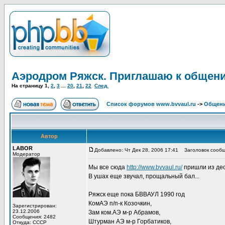
Аэродром Ряжск. Приглашаю к общен
На страницу
1
,
2
,
3
...
20
,
21
,
22
След.
Список форумов www.bvvaul.ru
->
Общени
Автор
LABOR
Добавлено: Чт Дек 28, 2006 17:41
Заголовок сообщ
Модератор
Мы все сюда
http://www.bvvaul.ru/
пришли из дес
В ушах еще звучал, прощальный бал...
Ряжск еще пока БВВАУЛ 1990 год
КомАЭ п/п-к Козочкин,
Зарегистрирован:
23.12.2006
Зам ком.АЭ м-р Абрамов,
Сообщения: 2482
Штурман АЭ м-р Горбатиков,
Откуда: СССР