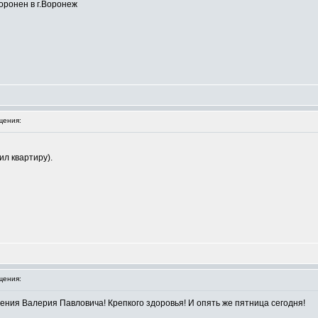
хоронен в г.Воронеж
щения:
ил квартиру).
щения:
ения Валерия Павловича! Крепкого здоровья! И опять же пятница сегодня!