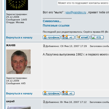
Может кто-то подскажет контакты моего 
Вот его "мыло" :
yav@yandex.ru
, привет тебе от
Зарегистрирован:
_________________
25.12.2006
Сообщения: 1445
Символика...
Откуда: Москва
Полезные ссылки
Последний раз редактировалось: Серёга правак 85 (Вс 
Вернуться к началу
ЖАН88
Добавлено: Сб Янв 13, 2007 17:29
Заголовок сооб
А Лазутина выпускника 1982 г. и первого моего 
Зарегистрирован:
19.12.2006
Сообщения: 445
Вернуться к началу
шкраб
Добавлено: Вт Янв 16, 2007 17:12
Заголовок сообщ