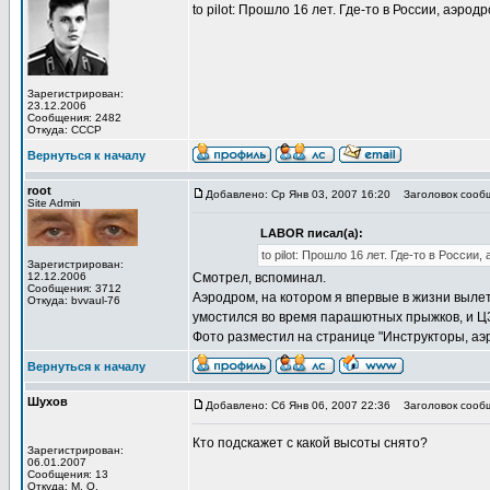
to pilot: Прошло 16 лет. Где-то в России, аэрод
Зарегистрирован:
23.12.2006
Сообщения: 2482
Откуда: СССР
Вернуться к началу
root
Добавлено: Ср Янв 03, 2007 16:20
Заголовок сооб
Site Admin
LABOR писал(а):
to pilot: Прошло 16 лет. Где-то в России
Зарегистрирован:
12.12.2006
Смотрел, вспоминал.
Сообщения: 3712
Аэродром, на котором я впервые в жизни вылет
Откуда: bvvaul-76
умостился во время парашютных прыжков, и ЦЗ 
Фото разместил на странице "Инструкторы, аэ
Вернуться к началу
Шухов
Добавлено: Сб Янв 06, 2007 22:36
Заголовок сообщ
Кто подскажет с какой высоты снято?
Зарегистрирован:
06.01.2007
Сообщения: 13
Откуда: М. О.