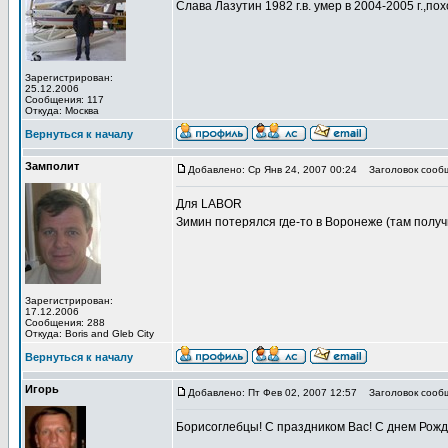
Слава Лазутин 1982 г.в. умер в 2004-2005 г.,по
Зарегистрирован:
25.12.2006
Сообщения: 117
Откуда: Москва
Вернуться к началу
Замполит
Добавлено: Ср Янв 24, 2007 00:24
Заголовок сооб
Для LABOR
Зимин потерялся где-то в Воронеже (там получ
Зарегистрирован:
17.12.2006
Сообщения: 288
Откуда: Boris and Gleb City
Вернуться к началу
Игорь
Добавлено: Пт Фев 02, 2007 12:57
Заголовок сооб
Борисоглебцы! С праздником Вас! С днем Рожд
_________________