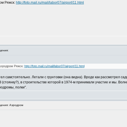
ром Ряжск:
http://foto.mail.ru/mail/labor07/airport/11.html
щения:
, аэродром Ряжск:
http://foto.mail.ru/mail/labor07/airport/11.html
ел самстоятельно. Летали с грунтовки (она видна). Вроде как рассмотрел сад
(стоянку?), в строительстве которой в 1974-м принимали участие и мы. Волни
родромы, полки".
ения: Аэродром