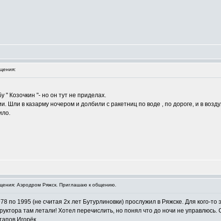
щения:
 " Козочкин "- но он тут не приделах.
Шли в казарму ночером и долбили с ракетниц по воде , по дороге, и в возду
ило.
ения: Аэродром Ряжск. Приглашаю к общению.
 по 1995 (не считая 2х лет Бутурлиновки) прослужил в Ряжске. Для кого-то э
руктора там летали! Хотел перечислить, но понял что до ночи не управлюсь.
тапов Игорёк.