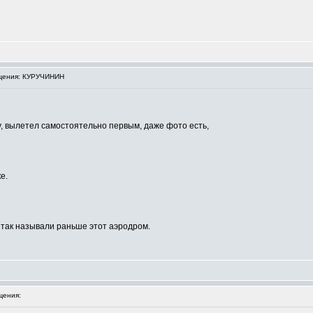
щения: КУРУЧИНИН
у, вылетел самостоятельно первым, даже фото есть,
е.
о так называли раньше этот аэродром.
щения: