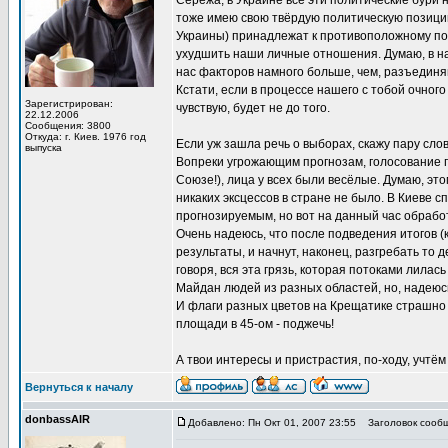
Серёжа, в Украине все эти политические бури 
тоже имею свою твёрдую политическую позицию
Украины) принадлежат к противоположному по
ухудшить наши личные отношения. Думаю, в 
нас факторов намного больше, чем, разъедин
Кстати, если в процессе нашего с тобой очного
Зарегистрирован:
чувствую, будет не до того.
22.12.2006
Сообщения: 3800
Откуда: г. Киев. 1976 год
Если уж зашла речь о выборах, скажу пару слов
выпуска
Вопреки угрожающим прогнозам, голосование п
Союзе!), лица у всех были весёлые. Думаю, эт
никаких эксцессов в стране не было. В Киеве 
прогнозируемым, но вот на данный час обработ
Очень надеюсь, что после подведения итогов 
результаты, и начнут, наконец, разгребать то
говоря, вся эта грязь, которая потоками лилас
Майдан людей из разных областей, но, надеюсь
И флаги разных цветов на Крещатике страшно р
площади в 45-ом - поджечь!
А твои интересы и пристрастия, по-ходу, учтём
Вернуться к началу
donbassAIR
Добавлено: Пн Окт 01, 2007 23:55
Заголовок сообщ