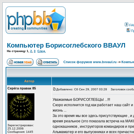
FA
П
Компьютер Борисоглебского ВВАУЛ
На страницу
1
,
2
,
3
След.
Список форумов www.bvvaul.ru
->
Компью
Автор
Серёга правак 85
Добавлено: Сб Сен 29, 2007 03:28
Заголовок сообщ
Уважаемые БОРИСОГЛЕБЦЫ ...!!!
Скоро исполнится год как работает наш сайт и
жизнь ...
За это время мы все здесь присутствующие , и 
время реальное (это показала встреча на МАКС
Зарегистрирован:
однокашников , инструкторов командиров и пре
25.12.2006
Альмаматер и его выпускниках и всех причастн
Сообщения: 1445