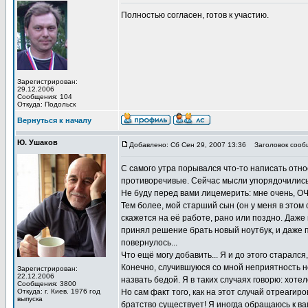
Полностью согласен, готов к участию.
Зарегистрирован:
29.12.2006
Сообщения: 104
Откуда: Подольск
Вернуться к началу
Ю. Ушаков
Добавлено: Сб Сен 29, 2007 13:36
Заголовок сооб
С самого утра порывался что-то написать отно
противоречивые. Сейчас мысли упорядочились
Не буду перед вами лицемерить: мне очень, О
Тем более, мой старший сын (он у меня в этом 
скажется на её работе, рано или поздно. Даж
принял решение брать новый ноутбук, и даже пр
повернулось...
Что ещё могу добавить... Я и до этого старался, 
Конечно, случившуюся со мной неприятность н
Зарегистрирован:
22.12.2006
назвать бедой. Я в таких случаях говорю: хоте
Сообщения: 3800
Откуда: г. Киев. 1976 год
Но сам факт того, как на этот случай отреагир
выпуска
братство существует! Я иногда обращаюсь к ва