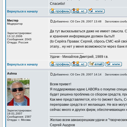
Спасибо!
Вернуться к началу
Мистер
Добавлено: Сб Сен 29, 2007 13:48
Заголовок сооб
Модератор
Да тут высказываться даже не имеет смысла. 
Зарегистрирован:
и хранения информации должен быть!!!
13.12.2006
Сообщения: 2043
(to Серёга Правак: Сергей, сбрось СМС-кой сво
Откуда: Россия
этапу... ну нет у меня возможности через банк 
_________________
Удачи - Михайлов Дмитрий, 1989 г.в.
Вернуться к началу
Ashna
Добавлено: Сб Сен 29, 2007 14:14
Заголовок сооб
Всем привет!
Я поддерживаю идею LABORa о покупке специал
будет решена проблема со сбором средств, пр
Как мне представляется, кто-то (может быть, 
переправки средств от желающих. Не все могут
сейчас много и других фирм, обеспечивающих н
Зарегистрирован:
19.01.2007
_________________
Сообщения: 1587
Желаю всем авиакорешкам удачи и "творческих 
Откуда: г. Москва
Сергей Ашуров