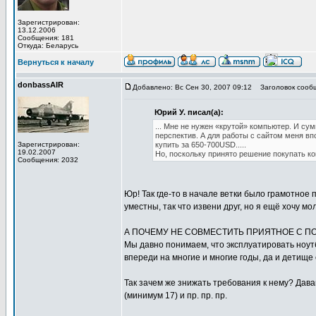
Зарегистрирован:
13.12.2006
Сообщения: 181
Откуда: Беларусь
Вернуться к началу
donbassAIR
Добавлено: Вс Сен 30, 2007 09:12
Заголовок сообщ
Юрий У. писал(а):
... Мне не нужен «крутой» компьютер. И с
перспектив. А для работы с сайтом меня вп
Зарегистрирован:
купить за 650-700USD.....
19.02.2007
Но, поскольку принято решение покупать к
Сообщения: 2032
Юр! Так где-то в начале ветки было грамотное
уместны, так что извени друг, но я ещё хочу молв
А ПОЧЕМУ НЕ СОВМЕСТИТЬ ПРИЯТНОЕ С П
Мы давно понимаем, что эксплуатировать ноутб
впереди на многие и многие годы, да и детище
Так зачем же знижать требования к нему? Дав
(минимум 17) и пр. пр. пр.