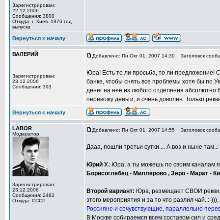
Зарегистрирован:
22.12.2006
Сообщения: 3800
Откуда: г. Киев. 1976 год
выпуска
Вернуться к началу
ВАЛЕРИЙ
Добавлено: Пн Окт 01, 2007 14:30
Заголовок сообщ
Юра! Есть то ли просьба, то ли предложение! 
Зарегистрирован:
банке, чтобы снять все проблемы хотя бы по У
23.12.2006
Сообщения: 393
денег на неё из любого отделения абсолютно б
перевожу деньги, и очень доволен. Только рекв
Вернуться к началу
LABOR
Добавлено: Пн Окт 01, 2007 14:55
Заголовок сообщ
Модератор
Дааа, пошли третьи сутки.... А воз и ныне там..:
Юрий У.
: Юра, а ты можешь по своим каналам
Борисоглебец - Миллерово , Зеро - Марат - Кие
Зарегистрирован:
23.12.2006
Второй вариант:
Юра, размещает СВОИ реквизит
Сообщения: 2482
этого мероприятия и за то что разлил чай..:-)
Откуда: СССР
Россияне и сочувствующие, параллельно перев
В Москве собираемся всем составом сил и сред