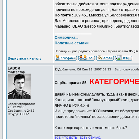
обязательно
добится
от меня
подтверждения
причины не прохождения денг , Банк отправите
По почте :
109 451 г.Москва ул.Белореченская д
Для Московского региона , при переводе денег по
Марьино ЮВАО (метро Люблино , Братиславская)
_________________
Символика...
Полезные ссылки
Последний раз редактировалось: Серёга правак 85 (Вт О
Вернуться к началу
LABOR
Добавлено: Сб Сен 29, 2007 08:33
Заголовок сооб
Модератор
КАТЕГОРИЧЕС
Серёга правак 85
:
Давай начнем схему думать, "куда и как в дефиц
Как вариант: на твой "компутенрный" счет, дал
Зарегистрирован:
ЛИЧНО В РУКИ.:-)))
23.12.2006
Сообщения: 2482
И еще предложение:
Ю.Ушакова
, от обсужден
Откуда: СССР
подготовке "поляны" по завершении действия в
Какие еще варианты имеют место быть?
_________________
ВСЁ, ЧТО ЕСТЬ - ЕСТЬ СЕЙЧАС,