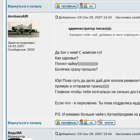
Вернуться к началу
donbassAIR
Добавлено: Сб Сен 29, 2007 14:24
Заголовок сооб
администратор писал(а):
Заварил себе чай, добавил в него хорошую п
Зарегистрирован:
19.02.2007
Сообщения: 2032
Да бог с ним! С компом-то!
Как здровье?
Попил чайку!))))))))))))))))
Болячка сразу прошла?
Юр! Пока суть да дело дай для хохлов реквизит
прямую и отправлю транш)))))
Главное чтобы тебя почтальон не сильно доста
Если что - я перезвоню. Ты пока подделись куд
P.S. И никаких больше чаёв с бутербродами за 
Вернуться к началу
ВедьМА
Добавлено: Сб Сен 29, 2007 15:04
Заголовок сооб
Модератор