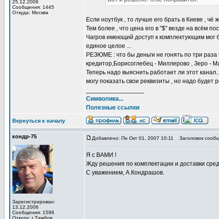
25.12.2006
Сообщения: 1445
Откуда: Москва
Если ноутбук , то лучше его брать в Киеве , чё 
Тем более , что цена его в "$" везде на всём 
Чагров имеющий доступ к комплектующим мог бы
единое целое ...
РЕЗЮМЕ : что бы деньги не гонять по три раза
кредитор,Борисоглебец - Миллерово , Зеро - Мар
Теперь надо выяснить работает ли этот канал...
могу показать свои реквизиты , но надо будет р
_________________
Символика...
Полезные ссылки
Вернуться к началу
кондр-75
Добавлено: Пн Окт 01, 2007 10:11
Заголовок сообщ
Я с ВАМИ !
Жду решения по комплектации и доставки сред
С уважением, А.Кондрашов.
Зарегистрирован:
13.12.2006
Сообщения: 1596
Откуда: г.Тамбов