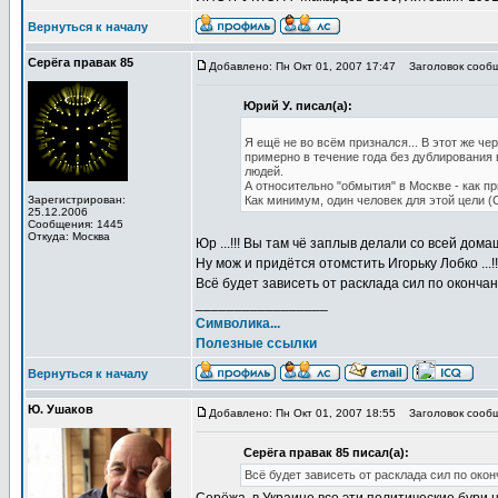
Вернуться к началу
Серёга правак 85
Добавлено: Пн Окт 01, 2007 17:47
Заголовок сообщ
Юрий У. писал(а):
Я ещё не во всём признался... В этот же че
примерно в течение года без дублирования 
людей.
А относительно "обмытия" в Москве - как п
Зарегистрирован:
Как минимум, один человек для этой цели (
25.12.2006
Сообщения: 1445
Откуда: Москва
Юр ...!!! Вы там чё заплыв делали со всей домаш
Ну мож и придётся отомстить Игорьку Лобко ...!!
Всё будет зависеть от расклада сил по окончани
_________________
Символика...
Полезные ссылки
Вернуться к началу
Ю. Ушаков
Добавлено: Пн Окт 01, 2007 18:55
Заголовок сообщ
Серёга правак 85 писал(а):
Всё будет зависеть от расклада сил по оконч