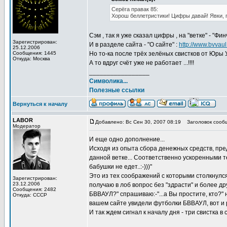
Серёга правак 85:
Хорош беллетристики! Цифры давай! Явки, 
Сэм , так я уже сказал цифры , на "ветке" - "Ф
Зарегистрирован:
И в разделе сайта - "О сайте" :
http://www.bvvaul
25.12.2006
Сообщения: 1445
Но то-ка после трёх зелёных свистков от Юры У.
Откуда: Москва
А то вдруг счёт уже не работает ...!!!!
_________________
Символика...
Полезные ссылки
Вернуться к началу
LABOR
Добавлено: Вс Сен 30, 2007 08:19
Заголовок сооб
Модератор
И еще одно дополнение...
Исходя из опыта сбора денежных средств, пре
данной ветке... Соответственно ускоренными т
бабушки не едет..:-)))"
Это из тех соображений с которыми столкнулся
Зарегистрирован:
23.12.2006
получаю в лоб вопрос без "здрасти" и более др
Сообщения: 2482
БВВАУЛ?" спрашиваю:-"...а Вы простите, кто?" 
Откуда: СССР
вашем сайте увидели футболки БВВАУЛ, вот и реш
И так ждем сигнал к началу дня - три свистка в с