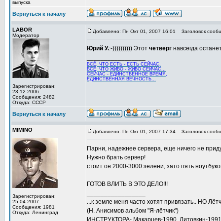
выпуска
Вернуться к началу
LABOR
Добавлено: Пн Окт 01, 2007 16:01
Заголовок сообщ
Модератор
Юрий У.
:-)))))))))) Этот
четверг
навсегда останетс
_________________
ВСЁ, ЧТО ЕСТЬ - ЕСТЬ СЕЙЧАС,
ВСЁ, ЧТО ЖИВО - ЖИВО СЕЙЧАС...
СЕЙЧАС - ЕДИНСТВЕННОЕ ВРЕМЯ,
ЕДИНСТВЕННАЯ ВЕЧНОСТЬ...
Зарегистрирован:
23.12.2006
Сообщения: 2482
Откуда: СССР
Вернуться к началу
MIMINO
Добавлено: Пн Окт 01, 2007 17:34
Заголовок сообщ
Парни, надежнее сервера, еще ничего не прид
Нужно брать сервер!
стоит он 2000-3000 зелени, зато пять ноутбуков
ГОТОВ ВЛИТЬ В ЭТО ДЕЛО!!!
_________________
Зарегистрирован:
...к земле меня часто хотят привязать.. НО Лёт
25.04.2007
Сообщения: 1981
(Н. Анисимов альбом "Я-лётчик")
Откуда: Ленинград
ИНСТРУКТОРА- Макарцев-1990, Литовкин-1991