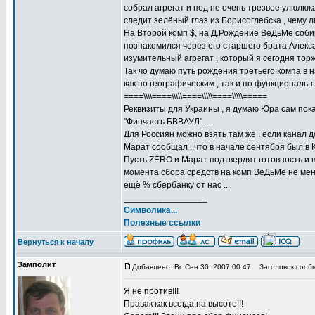
собрал агрегат и под не очень трезвое улюлюк
следит зелёный глаз из Борисоглебска , чему ли
На Второй комп $, на Д.Рождение ВеДьМе собира
познакомился через его старшего брата Алекса
изумительный агрегат , который я сегодня торже
Так чо думаю путь рождения третьего компа в 
как по географическим , так и по функциональн
====\\\\====\\\\\====\\\\\====\\\\\=====
Реквизиты для Украины , я думаю Юра сам покаж
"Финчасть БВВАУЛ" ...
Для Россиян можно взять там же , если канал д
Марат сообщал , что в начале сентября был в К
Пусть ZERO и Марат подтвердят готовность и в п
момента сбора средств на комп ВеДьМе не меня
ещё % сбербанку от нас ...
_________________
Символика...
Полезные ссылки
Вернуться к началу
Замполит
Добавлено: Вс Сен 30, 2007 00:47
Заголовок сооб
Я не против!!!
Правак как всегда на высоте!!!