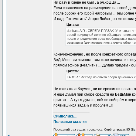
Ни разу в Киеве не был , а оч.хоЦЦа ...
Если согласишся на размещение на своей дома
после сборки его Юрой Чагровым ... Тем более
И надо "отомстить" Игорю Лобко , он же пожил 
Цитата:
donbassAIR : СЕРЁГА ПРАВАК! Учитывая, что
своей природной лени не обращают внимания
после определения всех необходимых пара
реквизиты (для юзеров инета очень облегча
Конечно-конечно , но после конкретного опред
ВеДьМенным компом , там тоже начинали с ноутб
прямом эфире (Реалити) .... Думаю придём к об
Цитата:
LABOR : Исходя из опыта сбора денежных с
Ни каких шлагбаумов , ни по срокам ни по итогово
Я ещё думал при сборе средств на ВеДьМин комп
притык ... А тут я думаю , всё же соберём с п
появившихся задачь и проблем ..!!
_________________
Символика...
Полезные ссылки
Последний раз редактировалось: Серёга правак 85 (Вс 