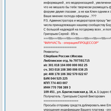
информацией , его модернизацией , увеличение
что не мешало бы тебе творчески размещать ф
форуме двумя глазами , а не как Ключ одним и 
Ваше мнение господа офицеры ..???
P.S. Администратора и модераторов прошу "ветк
числа принадлежащих нашему сообществу Борисо
С большой надеждой на потдержку всех , и пол
Григорьев Сергей - 85г.в.
===\\\\\===\\\\\===\\\\\===\\\\\===\\\\\===\\\\===\\\\\===
"ФИНЧАСТЬ - операция/ПРОЦЕССОР"
===================
Реквизиты :
Сбербанк России г.Москва
Люблинское отд. № 7977/01715
к/с 301 018 104 000 000 002 25
сч. 303 018 108 380 006 038 25
р/с 408 178 106 382 570 022 67
БИК 044 525 225
КПП 774 403 007
ИНН 770 708 389 3
109 451 , ул. Братиславская д. 16, к. 1
(адрес 
Получатель : Григорьев Сергей Викторович
====================
Просьба отправку средств дублировать мне Ema
упрощения индефикации Вашего платежа - оплачи