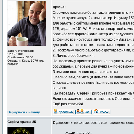
Друзья!
Огромное вам спасибо за такой горячий отклик 
Мне не нужен «крутой» компьютер. И сумму 15
для работы с сайтом меня вполне устраивал т
1ГБ, экраном 15”, Wi-Fi, и со стандартной ко
брать более дорогой компьютер из следующих
1. Сейчас все ноутбуки идут только с «Виста»
для работы с нею может оказаться недостаточ
2. Поскольку много работаю с фотографиями, х
Зарегистрирован:
22.12.2006
3. Личные соображения.
Сообщения: 3800
Откуда: г. Киев. 1976 год
Но, поскольку принято решение покупать ком
выпуска
обсуждаем), а первые два пункта – по-возможн
Этим мои пожелания ограничиваются.
Спасибо вам, ребята (и девчата) за ваше участ
Отсюда следует резюме. Если есть возможност
вариант.
Как передать: Сергей Григорьев приезжает на 
Если кто захочет приехать вместе с Сергеем – 
Ещё раз спасибо!
Вернуться к началу
Серёга правак 85
Добавлено: Вс Сен 30, 2007 01:19
Заголовок сооб
Сэм81 писал(а):