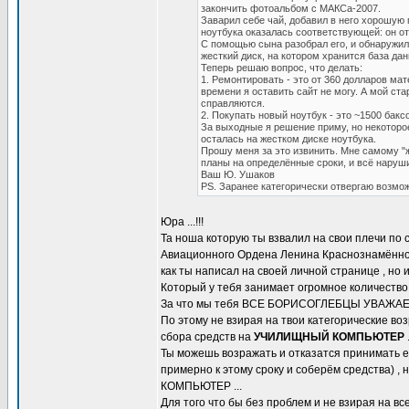
закончить фотоальбом с МАКСа-2007.
Заварил себе чай, добавил в него хорошую 
ноутбука оказалась соответствующей: он о
С помощью сына разобрал его, и обнаружил
жесткий диск, на котором хранится база дан
Теперь решаю вопрос, что делать:
1. Ремонтировать - это от 360 долларов мат
времени я оставить сайт не могу. А мой 
справляются.
2. Покупать новый ноутбук - это ~1500 баксо
За выходные я решение приму, но некоторое
осталась на жестком диске ноутбука.
Прошу меня за это извинить. Мне самому "
планы на определённые сроки, и всё нарушил
Ваш Ю. Ушаков
PS. Заранее категорически отвергаю возм
Юра ...!!!
Та ноша которую ты взвалил на свои плечи по
Авиационного Ордена Ленина Краснознамённого
как ты написал на своей личной странице , но 
Который у тебя занимает огромное количество 
За что мы тебя ВСЕ БОРИСОГЛЕБЦЫ УВАЖАЕМ ...!
По этому не взирая на твои категорические во
сбора средств на
УЧИЛИЩНЫЙ КОМПЬЮТЕР
Ты можешь возражать и отказатся принимать его
примерно к этому сроку и соберём средства) 
КОМПЬЮТЕР ...
Для того что бы без проблем и не взирая на 