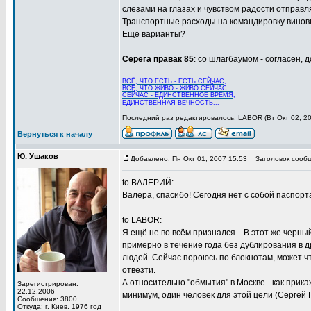
слезами на глазах и чувством радости отправля
Транспортные расходы на командировку виновн
Еще варианты?
Серега правак 85
: со шлагбаумом - согласен,
_________________
ВСЁ, ЧТО ЕСТЬ - ЕСТЬ СЕЙЧАС,
ВСЁ, ЧТО ЖИВО - ЖИВО СЕЙЧАС...
СЕЙЧАС - ЕДИНСТВЕННОЕ ВРЕМЯ,
ЕДИНСТВЕННАЯ ВЕЧНОСТЬ...
Последний раз редактировалось: LABOR (Вт Окт 02, 200
Вернуться к началу
Ю. Ушаков
Добавлено: Пн Окт 01, 2007 15:53
Заголовок сообщ
to ВАЛЕРИЙ:
Валера, спасибо! Сегодня нет с собой паспорта
to LABOR:
Я ещё не во всём признался... В этот же черный
примерно в течение года без дублирования в д
людей. Сейчас пороюсь по блокнотам, может чт
отвезти.
А относительно "обмытия" в Москве - как прика
Зарегистрирован:
22.12.2006
минимум, один человек для этой цели (Сергей 
Сообщения: 3800
Откуда: г. Киев. 1976 год