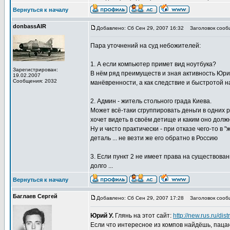
Вернуться к началу
donbassAIR
Добавлено: Сб Сен 29, 2007 16:32
Заголовок сооб
Пара уточнений на суд небожителей:
1. А если компьютер примет вид ноутбука?
Зарегистрирован:
В нём ряд преимуществ и зная активность Юри
19.02.2007
Сообщения: 2032
манёвренности, а как следствие и быстротой 
2. Админ - житель стольного града Киева.
Может всё-таки сгруппировать деньги в одних
хочет видеть в своём детище и каким оно должно
Ну и чисто практически - при отказе чего-то в
деталь ... не везти же его обратно в Россию
3. Если пункт 2 не имеет права на существован
долго ...
Вернуться к началу
Баглаев Сергей
Добавлено: Сб Сен 29, 2007 17:28
Заголовок сооб
Юрий У.
Глянь на этот сайт:
http://new.rus.ru/di
Если что интересное из компов найдёшь, паца