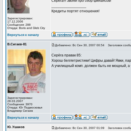
Серега!!! Звони про сбор финансов!
_________________
Кредиты портят отношения!
Зарегистрирован:
17.12.2006
Сообщения: 288
Откуда: Boris and Gleb City
Вернуться к началу
В.Сигаев-81
Добавлено: Вс Сен 30, 2007 00:54
Заголовок сооб
Серёга правак 85:
Хорош беллетристики! Цифры давай! Явки, пар
А училищный комп. должен быть не мощный,
Зарегистрирован:
28.03.2007
Сообщения: 3970
Откуда: Юг Подмосковья
Владимир Сигаев
Вернуться к началу
Ю. Ушаков
Добавлено: Вс Сен 30, 2007 01:09
Заголовок сообщ