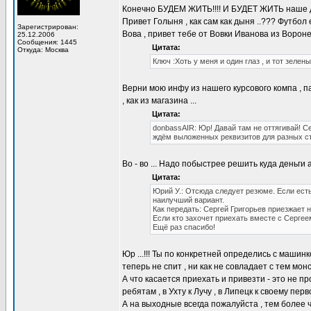
Конечно БУДЕМ ЖИТЬ!!!! И БУДЕТ ЖИТЬ наше де
Привет Голыня , как сам как дыня ..??? Футбол 
Зарегистрирован:
Вова , привет тебе от Вовки Иванова из Воронеж
25.12.2006
Сообщения: 1445
Цитата:
Откуда: Москва
Ключ :Хоть у меня и один глаз , и тот зелены
Верни мою инфу из нашего курсового компа , п
, как из магазина ...
Цитата:
donbassAIR: Юр! Давай там не оттягивай! Се
ждём выложенных реквизитов для разных ст
Во - во ... Надо побыстрее решить куда деньги а
Цитата:
Юрий У.: Отсюда следует резюме. Если ест
наилучший вариант.
Как передать: Сергей Григорьев приезжает 
Если кто захочет приехать вместе с Сергеем
Ещё раз спасибо!
Юр ...!!! Ты по конкретней определись с машинк
теперь не спит , ни как не совладает с тем монс
А что касается приехать и привезти - это не пр
ребятам , в Ухту к Лучу , в Липецк к своему пе
А на выходные всегда пожалуйста , тем более ч