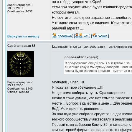
но я твёрдо уверен что Юрий,
Зарегистрирован:
если при покупке компа будет излишек средств 
19.02.2007
Сообщения: 2032
котором мечтал.
Не сочтите последнее выражение за жлобство,
У каждого свои взгляды и видения. Юрию этот
рабочий агрегат ....
Вернуться к началу
Серёга правак 85
Добавлено: Сб Сен 29, 2007 23:54
Заголовок сооб
donbassAIR писал(а):
В продолжение общей темы выступлю с защит
я не знаю какую мы сумму соберём - большу
компа будет излишек средств - пустит их в 
Молодец , Олег ...!!!
Зарегистрирован:
25.12.2006
Я тоже за твоё убеждение ...!!!
Сообщения: 1445
Откуда: Москва
Но где комп собирать пусть Юра сам решит ...
Лично я тоже думаю , что нет смысла "железо"
месте ... Вопрос в качестве и цене ... Для ре
ВеДьМе и принять решение ...
За пол года уже собрали средства на два комп
ебского соообщества учавствовали в реализации 
Первый комп собирали Ключу-85 , я связался с
компьютерной фирме , он нарисовал конфигурац