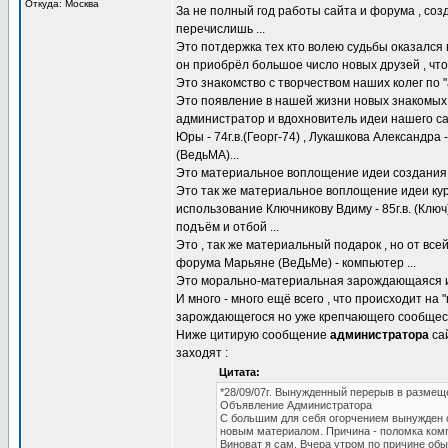
Откуда: Москва
За не полный год работы сайта и форума , созда
перечислишь ...
Это потдержка тех кто волею судьбы оказался в
он приобрёл большое число новых друзей , что 
Это знакомство с творчеством наших колег по "а
Это появление в нашей жизни новых знакомых 
администратор и вдохновитель идеи нашего са
Юры - 74г.в.(Георг-74) , Лукашкова Александр
(ВедьМА)...
Это материальное воплощение идеи создания а
Это так же материальное воплощение идеи курс
использование Ключникову Вдиму - 85г.в. (Ключ
подъём и отбой ...
Это , так же материальный подарок , но от в
форума Марьяне (ВеДьМе) - компьютер ...
Это морально-материальная зарождающаяся ид
И много - много ещё всего , что происходит на
зарождающегося но уже крепчающего сообщест
Ниже цитирую сообщение
администратора
сай
заходят :
Цитата:
*28/09/07г. Вынужденный перерыв в размещ
Объявление Администратора
С большим для себя огорчением вынужден с
новым материалом. Причина - поломка ком
Виноват я сам. Вчера утром по причине обы