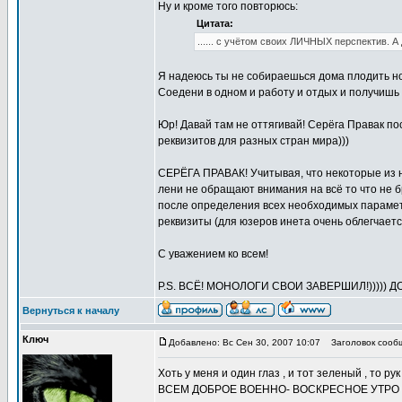
Ну и кроме того повторюсь:
Цитата:
...... с учётом своих ЛИЧНЫХ перспектив. А 
Я надеюсь ты не собираешься дома плодить н
Соедени в одном и работу и отдых и получишь
Юр! Давай там не оттягивай! Серёга Правак по
реквизитов для разных стран мира)))
СЕРЁГА ПРАВАК! Учитывая, что некоторые из н
лени не обращают внимания на всё то что не б
после определения всех необходимых парамет
реквизиты (для юзеров инета очень облегчает
С уважением ко всем!
P.S. ВСЁ! МОНОЛОГИ СВОИ ЗАВЕРШИЛ!))))) 
Вернуться к началу
Ключ
Добавлено: Вс Сен 30, 2007 10:07
Заголовок сооб
Хоть у меня и один глаз , и тот зеленый , то рук
ВСЕМ ДОБРОЕ ВОЕННО- ВОСКРЕСНОЕ УТРО !