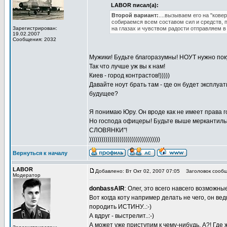
LABOR писал(а):
Второй вариант:
....вызываем его на "ков
собираемся всем составом сил и средств, 
Зарегистрирован:
на глазах и чувством радости отправляем в 
19.02.2007
Сообщения: 2032
Мужики! Будьте благоразумны! НОУТ нужно покуп
Так что лучше уж вы к нам!
Киев - город контрастов!)))))
Давайте ноут брать там - где он будет эксплуа
будущее?
Я понимаю Юру. Он вроде как не имеет права г
Но господа офицеры! Будьте выше меркантильн
СЛОВЯНКИ"!
)))))))))))))))))))))))))))))))))))
Вернуться к началу
LABOR
Добавлено: Вт Окт 02, 2007 07:05
Заголовок сообщ
Модератор
donbassAIR
: Олег, это всего навсего возможн
Вот когда коту например делать не чего, он вед
породить ИСТИНУ..:-)
А вдруг - выстрелит..:-)
А может уже приступим к чему-нибудь, А?! Где ж