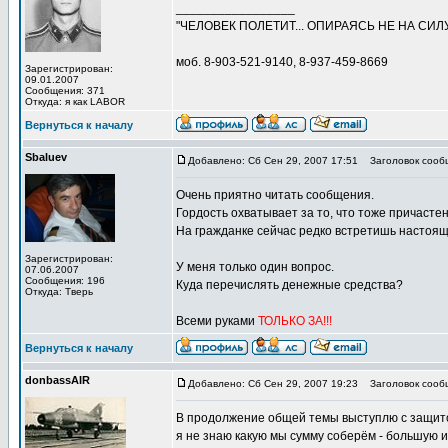
_________________
"ЧЕЛОВЕК ПОЛЕТИТ... ОПИРАЯСЬ НЕ НА СИЛУ
моб. 8-903-521-9140, 8-937-459-8669
Зарегистрирован:
09.01.2007
Сообщения: 371
Откуда: я как LABOR
Вернуться к началу
Sbaluev
Добавлено: Сб Сен 29, 2007 17:51
Заголовок сооб
Очень приятно читать сообщения.
Гордость охватывает за то, что тоже причасте
На гражданке сейчас редко встретишь настоя
Зарегистрирован:
У меня только один вопрос.
07.06.2007
Сообщения: 196
Куда перечислять денежные средства?
Откуда: Тверь
Всеми руками
ТОЛЬКО ЗА!!!
Вернуться к началу
donbassAIR
Добавлено: Сб Сен 29, 2007 19:23
Заголовок сооб
В продолжение общей темы выступлю с защитой
я не знаю какую мы сумму соберём - большую и