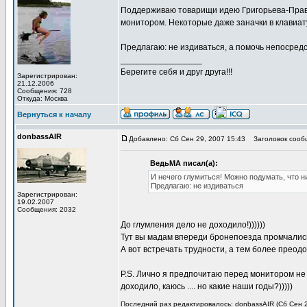
Поддерживаю товарищи идею Григорьева-Правак
монитором. Некоторые даже заначки в клавиат
Предлагаю: не издиваться, а помочь непосредс
_________________
Берегите себя и друг друга!!!
Зарегистрирован:
21.12.2006
Сообщения: 728
Откуда: Москва
Вернуться к началу
donbassAIR
Добавлено: Сб Сен 29, 2007 15:43
Заголовок сооб
ВедьМА писал(а):
И нечего глумиться! Можно подумать, что н
Предлагаю: не издиваться
Зарегистрирован:
19.02.2007
Сообщения: 2032
До глумления дело не доходило!))))))
Тут вы мадам впереди бронепоезда промчалис
А вот встречать трудности, а тем более преодо
P.S. Лично я предпочитаю перед монитором не то
доходило, каюсь .... но какие наши годы?)))))
Последний раз редактировалось: donbassAIR (Сб Сен 29