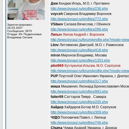
Дюк
Кондюк Игорь, М.О. г. Протвино
http://www.bvvaul.ru/profiles/236.php
voyceh
Смирнов Владимир Воронеж
http://www.bvvaul.ru/profiles/772.php
VSilaev
Силаев Вячеслав, г Обнинск
Зарегистрирован:
28.03.2007
http://www.bvvaul.ru/profiles/266.php
Сообщения: 3970
Откуда: Юг Подмосковья
Липыч
Липов Андрей г. Воронеж
Владимир Сигаев
http://www.bvvaul.ru/forum/profile.php?mode=vie
Litov
Литовченко Дмитрий, М.О. г. Раменское
http://www.bvvaul.ru/profiles/418.php
miron
Миронов Владимир, Москва
http://www.bvvaul.ru/profiles/1353.php
pilot969
Кутлуюлов Ильгам, М.О. Серпухов
http://www.bvvaul.ru/forum/profile.php?mode=vie
PUP
Портной Олег Иванович Украина, г. Днепр
http://www.bvvaul.ru/profiles/317.php
миша
Мишкинис Леонард Брониславович Моско
http://www.bvvaul.ru/profiles/993.php
faiter69
Саттаров Тимур . Самара
http://www.bvvaul.ru/profiles/205.php
Хайдер
Хайдаров Ботир М.О. Серпухов
http://www.bvvaul.ru/profiles/309.php
ЧУДО
Поповичев Павел, г. Липецк
http://www.bvvaul.ru/profiles/746.php
Chuma
Чумак Андрей Украина, г. Донецк