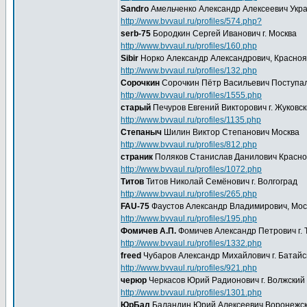
Sandro
Амельченко Александр Алексеевич Украи
http://www.bvvaul.ru/profiles/574.php?
serb-75
Бородкин Сергей Иванович г. Москва
http://www.bvvaul.ru/profiles/160.php
Sibir
Норко Александр Александрович, Красноя
http://www.bvvaul.ru/profiles/132.php
Сорочкин
Сорочкин Пётр Васильевич Поступал
http://www.bvvaul.ru/profiles/1555.php
старый
Печуров Евгений Викторович г. Жуковск
http://www.bvvaul.ru/profiles/1135.php
Степаныч
Шилин Виктор Степанович Москва
http://www.bvvaul.ru/profiles/812.php
страник
Поляков Станислав Данилович Краснода
http://www.bvvaul.ru/profiles/1072.php
Титов
Титов Николай Семёнович г. Волгоград
http://www.bvvaul.ru/profiles/265.php
FAU-75
Фаустов Александр Владимирович, Мос
http://www.bvvaul.ru/profiles/195.php
Фомичев А.П.
Фомичев Александр Петрович г. Т
http://www.bvvaul.ru/profiles/1332.php
freed
Чубаров Александр Михайлович г. Батайс
http://www.bvvaul.ru/profiles/921.php
черюр
Черкасов Юрий Радионович г. Волжский 
http://www.bvvaul.ru/profiles/1301.php
ЮрБал
Баландин Юрий Алексеевич Воронежская