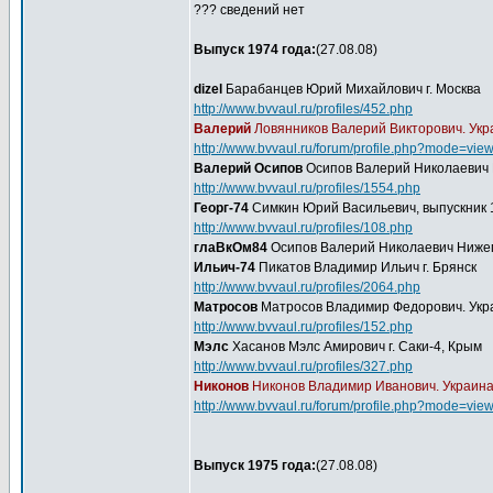
??? сведений нет
Выпуск 1974 года:
(27.08.08)
dizel
Барабанцев Юрий Михайлович г. Москва
http://www.bvvaul.ru/profiles/452.php
Валерий
Ловянников Валерий Викторович. Укр
http://www.bvvaul.ru/forum/profile.php?mode=vie
Валерий Осипов
Осипов Валерий Николаевич 
http://www.bvvaul.ru/profiles/1554.php
Георг-74
Симкин Юрий Васильевич, выпускник 19
http://www.bvvaul.ru/profiles/108.php
глаВкОм84
Осипов Валерий Николаевич Нижег
Ильич-74
Пикатов Владимир Ильич г. Брянск
http://www.bvvaul.ru/profiles/2064.php
Матросов
Матросов Владимир Федорович. Укра
http://www.bvvaul.ru/profiles/152.php
Мэлс
Хасанов Мэлс Амирович г. Саки-4, Крым
http://www.bvvaul.ru/profiles/327.php
Никонов
Никонов Владимир Иванович. Украина, 
http://www.bvvaul.ru/forum/profile.php?mode=vie
Выпуск 1975 года:
(27.08.08)