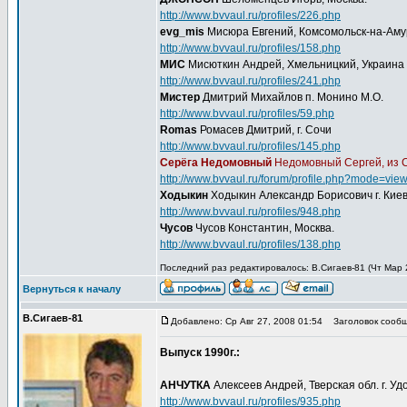
http://www.bvvaul.ru/profiles/226.php
evg_mis
Мисюра Евгений, Комсомольск-на-Ам
http://www.bvvaul.ru/profiles/158.php
МИС
Мисюткин Андрей, Хмельницкий, Украина
http://www.bvvaul.ru/profiles/241.php
Мистер
Дмитрий Михайлов п. Монино М.О.
http://www.bvvaul.ru/profiles/59.php
Romas
Ромасев Дмитрий, г. Сочи
http://www.bvvaul.ru/profiles/145.php
Серёга Недомовный
Недомовный Сергей, из 
http://www.bvvaul.ru/forum/profile.php?mode=vie
Ходыкин
Ходыкин Александр Борисович г. Кие
http://www.bvvaul.ru/profiles/948.php
Чусов
Чусов Константин, Москва.
http://www.bvvaul.ru/profiles/138.php
Последний раз редактировалось: В.Сигаев-81 (Чт Мар 2
Вернуться к началу
В.Сигаев-81
Добавлено: Ср Авг 27, 2008 01:54
Заголовок сообщ
Выпуск 1990г.:
АНЧУТКА
Алексеев Андрей, Тверская обл. г. Уд
http://www.bvvaul.ru/profiles/935.php