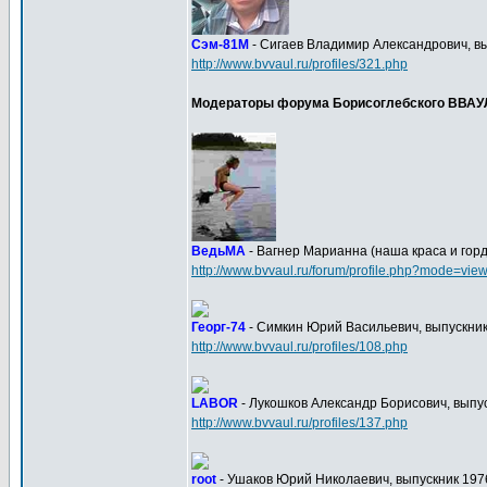
Сэм-81М
- Сигаев Владимир Александрович, вып
http://www.bvvaul.ru/profiles/321.php
Модераторы форума Борисоглебского ВВАУ
ВедьМА
- Вагнер Марианна (наша краса и горд
http://www.bvvaul.ru/forum/profile.php?mode=vie
Георг-74
- Симкин Юрий Васильевич, выпускник 1
http://www.bvvaul.ru/profiles/108.php
LABOR
- Лукошков Александр Борисович, выпус
http://www.bvvaul.ru/profiles/137.php
root
- Ушаков Юрий Николаевич, выпускник 1976 