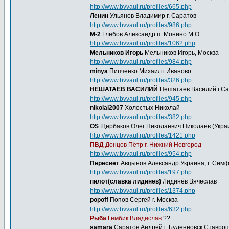
http://www.bvvaul.ru/profiles/665.php
Ленин
Ульянов Владимир г. Саратов
http://www.bvvaul.ru/profiles/986.php
M-2
Глебов Александр п. Монино М.О.
http://www.bvvaul.ru/profiles/1062.php
Мельников Игорь
Мельников Игорь, Москва
http://www.bvvaul.ru/profiles/984.php
minya
Пипченко Михаил г.Иваново
http://www.bvvaul.ru/profiles/326.php
НЕШАТАЕВ ВАСИЛИЙ
Нешатаев Василий г.С
http://www.bvvaul.ru/profiles/945.php
nikolai2007
Холостых Николай
http://www.bvvaul.ru/profiles/382.php
OS
Щербаков Олег Николаевич Николаев (Украи
http://www.bvvaul.ru/profiles/1421.php
ПВД
Донцов Пётр г. Нижний Новгород
http://www.bvvaul.ru/profiles/954.php
Пересвет
Авцынов Александр Украина, г. Сим
http://www.bvvaul.ru/profiles/197.php
пилот(славка лидинёв)
Лидинёв Вячеслав
http://www.bvvaul.ru/profiles/1374.php
popoff
Попов Сергей г. Москва
http://www.bvvaul.ru/profiles/632.php
Рыба
Гембик Владислав
??
samara
Саратов Андрей г. Буденновск Ставроп