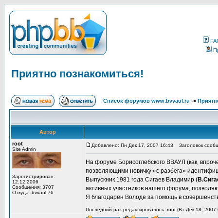
FA
П
Приятно познакомиться!
Список форумов www.bvvaul.ru
->
Приятн
Автор
root
Добавлено: Пн Дек 17, 2007 16:43
Заголовок сообще
Site Admin
На форуме Борисоглебского ВВАУЛ (как, впроче
позволяющими новичку «с разбега» идентифи
Зарегистрирован:
Выпускник 1981 года Сигаев Владимир (
В.Сига
12.12.2006
Сообщения: 3707
активных участников нашего форума, позволяю
Откуда: bvvaul-76
Я благодарен Володе за помощь в совершенст
Последний раз редактировалось: root (Вт Дек 18, 2007 