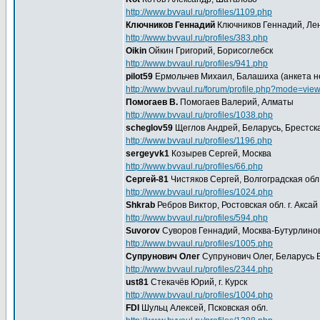
http://www.bvvaul.ru/profiles/1109.php
Ключников Геннадий
Ключников Геннадий, Лен
http://www.bvvaul.ru/profiles/383.php
Oikin
Ойкин Григорий, Борисоглебск
http://www.bvvaul.ru/profiles/941.php
pilot59
Ермольчев Михаил, Балашиха (анкета н
http://www.bvvaul.ru/forum/profile.php?mode=vie
Помогаев В.
Помогаев Валерий, Алматы
http://www.bvvaul.ru/profiles/1038.php
scheglov59
Щеглов Андрей, Беларусь, Брестска
http://www.bvvaul.ru/profiles/1196.php
sergeyvk1
Козырев Сергей, Москва
http://www.bvvaul.ru/profiles/66.php
Сергей-81
Чистяков Сергей, Волгоградская обл.
http://www.bvvaul.ru/profiles/1024.php
Shkrab
Ребров Виктор, Ростовская обл. г. Аксай
http://www.bvvaul.ru/profiles/594.php
Suvorov
Суворов Геннадий, Москва-Бутурлино
http://www.bvvaul.ru/profiles/1005.php
Супрунович Олег
Супрунович Олег, Беларусь 
http://www.bvvaul.ru/profiles/2344.php
ust81
Стекачёв Юрий, г. Курск
http://www.bvvaul.ru/profiles/1004.php
FDI
Шульц Алексей, Псковская обл.