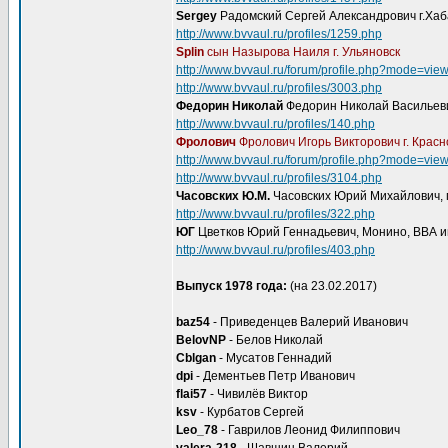
Sergey
Радомский Сергей Александрович г.Хаб
http://www.bvvaul.ru/profiles/1259.php
Splin
сын Назырова Наиля г. Ульяновск
http://www.bvvaul.ru/forum/profile.php?mode=vie
http://www.bvvaul.ru/profiles/3003.php
Федорин Николай
Федорин Николай Васильеви
http://www.bvvaul.ru/profiles/140.php
Фролович
Фролович Игорь Викторович г. Крас
http://www.bvvaul.ru/forum/profile.php?mode=vie
http://www.bvvaul.ru/profiles/3104.php
Часовских Ю.М.
Часовских Юрий Михайлович, г
http://www.bvvaul.ru/profiles/322.php
ЮГ
Цветков Юрий Геннадьевич, Монино, ВВА и
http://www.bvvaul.ru/profiles/403.php
Выпуск 1978 года:
(на 23.02.2017)
baz54
- Приведенцев Валерий Иванович
BelovNP
- Белов Николай
Cblgan
- Мусатов Геннадий
dpi
- Дементьев Петр Иванович
flai57
- Чивилёв Виктор
ksv
- Курбатов Сергей
Leo_78
- Гаврилов Леонид Филиппович