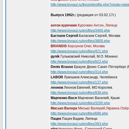
http://www.bvvaul.ru/forum/profile.php?mode=vie
Выпуск 1992г.:
(редакция от 03.02.17г.)
антон курочкин
Курочкин Антон, Липецк
http://www.bvvaul.ru/profiles/3400.php
Баглаев Сергей
Балагаев Сергей, Москва
http://www.bvvaul.ru/profiles/3800.php
BRANDIS
Корсунов Олег, Москва
http://www.bvvaul.ru/profiles/421.php
gynik
Гульковский Николай, М.О. Монино
http://www.bvvaul.ru/profiles/922.php
Denis Brause
Браузе Денис Санкт-Петерберг (
http://www.bvvaul.ru/profiles/314.php
LABOR
Лукошков Александр, Челябинск
http://www.bvvaul.ru/profiles/137.php
леонов
Леонов Евгений, МО Королев.
http://www.bvvaul.ru/profiles/938.php
Марченко Вася
Марченко Василий, Крым
http://www.bvvaul.ru/profiles/3200.php
Мисько Валера
Мисько Валерий,Украина Озё
http://www.bvvaul.ru/profiles/686.php
Пацек
Пацек Вадим, Липецк.
http://www.bvvaul.ru/profiles/393.php