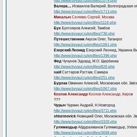
http://www.bvvaul.ru/profiles/1079.php
Валера....
Исмаилов Валерий, Волгоградская о
http://www.bvvaul.ru/profiles/1713.php
Михалыч
Селявко Сергей, Москва
http://www.bvvaul.ru/profiles/1116.php
Бух
Бухтояров Алексей, Тамбов
http://www.bvvaul.ru/profiles/736.php
Путешественник
Акусок Олег, Таганрог
http://www.bvvaul.ru/profiles/1061.php
Езерский Леонид
Езерский Леонид, Украина В
http://www.bvvaul.ru/profiles/1396.php
Фед
Чучунов Эдуард, М.О. Щербинка
http://www.bvvaul.ru/profiles/820.php
said
Саттаров Рустам, Самара
http://www.bvvaul.ru/profiles/251.php
Бурлак
Овчинин Алексей, Московская обл. Звё
http://www.bvvaul.ru/profiles/1067.php
Козлов Александр
Козлов Александр, Киро
в
???
Чурыч
Чуркин Андрей, Н.Новгород
http://www.bvvaul.ru/profiles/3711.php
shturmovick
Новицкий Олег, Московская обл. З
http://www.bvvaul.ru/profiles/3326.php
Гулямкодыр
Абдурахманов Гулямкодыр, Узбек
http://www.bvvaul.ru/profiles/3698.php