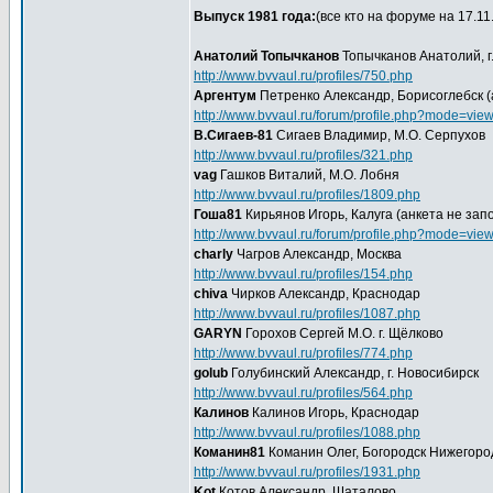
Выпуск 1981 года:
(все кто на форуме на 17.11.
Анатолий Топычканов
Топычканов Анатолий, г
http://www.bvvaul.ru/profiles/750.php
Аргентум
Петренко Александр, Борисоглебск (
http://www.bvvaul.ru/forum/profile.php?mode=vie
В.Сигаев-81
Сигаев Владимир, М.О. Серпухов
http://www.bvvaul.ru/profiles/321.php
vag
Гашков Виталий, М.О. Лобня
http://www.bvvaul.ru/profiles/1809.php
Гоша81
Кирьянов Игорь, Калуга (анкета не зап
http://www.bvvaul.ru/forum/profile.php?mode=vie
charly
Чагров Александр, Москва
http://www.bvvaul.ru/profiles/154.php
chiva
Чирков Александр, Краснодар
http://www.bvvaul.ru/profiles/1087.php
GARYN
Горохов Сергей М.О. г. Щёлково
http://www.bvvaul.ru/profiles/774.php
golub
Голубинский Александр, г. Новосибирск
http://www.bvvaul.ru/profiles/564.php
Калинов
Калинов Игорь, Краснодар
http://www.bvvaul.ru/profiles/1088.php
Команин81
Команин Олег, Богородск Нижегород
http://www.bvvaul.ru/profiles/1931.php
Kot
Котов Александр, Шаталово