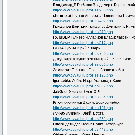
Владимир_Р
Рыбаков Владимир г. Борисоглеб
http://www.bvvaul.ru/profiles/960.php
chr-gritsai
Грицай Андрей с. Черниговка Примо
http://www.bvvaul.ru/profiles/407.php
Гришанов Дмитрий
Гришанов Дмитрий, г. Ниж
http://www.bvvaul.ru/profiles/370.php
ГУЛИВЕР
Гуливер Илларион Владиславович Р
http://www.bvvaul.ru/profiles/517.php
GUGA
Гугнин Юрий г. Тверь
http://www.bvvaul.ru/profiles/760.php
Д.Пушкарев
Пушкарев Дмитрий г. Красноярск
http://www.bvvaul.ru/profiles/636.php
Замполит
Тарнакин Олег г. Борисоглебск
http://www.bvvaul.ru/profiles/126.php
Igor Lobko
Лобко Игорь Украина, г. Киев
http://www.bvvaul.ru/profiles/697.php
JakОлег
Яковлев Олег, ФРГ
http://www.bvvaul.ru/profiles/285.php
Ключ
Ключников Вадим, Борисоглебск
http://www.bvvaul.ru/profiles/106.php
Луч-85
Лучинин Юрий, г. Ухта
http://www.bvvaul.ru/profiles/231.php
ОлегД
Демидов Олег г. Санкт-Петербург
http://www.bvvaul.ru/profiles/443.php