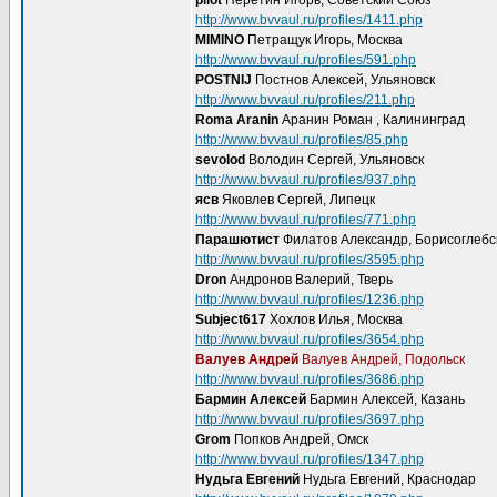
pilot
Неретин Игорь, Советский Союз
http://www.bvvaul.ru/profiles/1411.php
MIMINO
Петращук Игорь, Москва
http://www.bvvaul.ru/profiles/591.php
POSTNIJ
Постнов Алексей, Ульяновск
http://www.bvvaul.ru/profiles/211.php
Roma Aranin
Аранин Роман , Калининград
http://www.bvvaul.ru/profiles/85.php
sevolod
Володин Сергей, Ульяновск
http://www.bvvaul.ru/profiles/937.php
ясв
Яковлев Сергей, Липецк
http://www.bvvaul.ru/profiles/771.php
Парашютист
Филатов Александр, Борисоглебс
http://www.bvvaul.ru/profiles/3595.php
Dron
Андронов Валерий, Тверь
http://www.bvvaul.ru/profiles/1236.php
Subject617
Хохлов Илья, Москва
http://www.bvvaul.ru/profiles/3654.php
Валуев Андрей
Валуев Андрей, Подольск
http://www.bvvaul.ru/profiles/3686.php
Бармин Алексей
Бармин Алексей, Казань
http://www.bvvaul.ru/profiles/3697.php
Grom
Попков Андрей, Омск
http://www.bvvaul.ru/profiles/1347.php
Нудьга Евгений
Нудьга Евгений, Краснодар