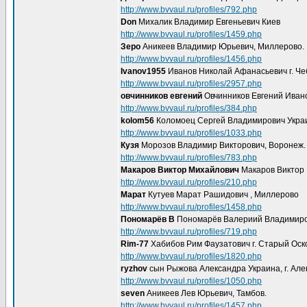
http://www.bvvaul.ru/profiles/792.php
Don
Михалик Владимир Евгеньевич Киев
http://www.bvvaul.ru/profiles/1459.php
Зеро
Аникеев Владимир Юрьевич, Миллерово.
http://www.bvvaul.ru/profiles/1456.php
Ivanov1955
Иванов Николай Афанасьевич г. Ч
http://www.bvvaul.ru/profiles/2957.php
овчинников евгений
Овчинников Евгений Иван
http://www.bvvaul.ru/profiles/384.php
kolom56
Коломоец Сергей Владимирович Украин
http://www.bvvaul.ru/profiles/1033.php
Кузя
Морозов Владимир Викторович, Воронеж.
http://www.bvvaul.ru/profiles/783.php
Макаров Виктор Михайлович
Макаров Виктор 
http://www.bvvaul.ru/profiles/210.php
Марат
Кутуев Марат Рашидович , Миллерово
http://www.bvvaul.ru/profiles/1458.php
Пономарёв В
Пономарёв Валериий Владимиров
http://www.bvvaul.ru/profiles/719.php
Rim-77
Хабибов Рим Фаузатович г. Старый Оск
http://www.bvvaul.ru/profiles/1820.php
ryzhov
сын Рыжова Александра Украина, г. Ал
http://www.bvvaul.ru/profiles/1050.php
seven
Аникеев Лев Юрьевич, Тамбов.
http://www.bvvaul.ru/profiles/1457.php