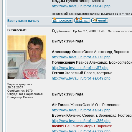
БВД-83
Бучнев Виктор, Москва
http://www.bvvaul.ru/profiles/643.php
Последний раз редактировалось: В.Сигаев-81 (Пт Ноя 1
Вернуться к началу
В.Сигаев-81
Добавлено: Ср Авг 27, 2008 01:48
Заголовок сообщ
Выпуск 1984 года:
Александр Огнев
Огнев Александр, Воронеж
http://www.bvvaul.ru/profiles/173.php
Полянскович
Иванов Александр, Борисоглебск
http://www.bvvaul.ru/profiles/57.php
Ferrum
Железный Павел, Кострома
http://www.bvvaul.ru/profiles/649.php
Зарегистрирован:
28.03.2007
Сообщения: 3970
Откуда: Юг Подмосковья
Выпуск 1985 года:
Владимир Сигаев
Air Forces
Жаров Олег М.О. г. Раменское
http://www.bvvaul.ru/profiles/342.php
Буржуй
Юрченко Сергей, г. Зерноград, Ростовс
http://www.bvvaul.ru/profiles/386.php
bash85
Башлыков Игорь г. Воронеж
http://www.bvvaul.ru/profiles/129.php