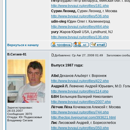
Петр
Будько Петр Беларусь, Минская обл. г. Бо
http://www.bvvaul.ru/profiles/181.php
Сурин Леонид,
Сурин Леонид, г. Москва
http://www.bvvaul.ru/profiles/536.php
udin-oleg
Юдин Олег г. Калининград
http://www.bvvaul.ru/profiles/464.php
yury
Жаров Юрий USA, Lyndhurst, NJ
http://www.bvvaul.ru/profiles/136.php
Вернуться к началу
В.Сигаев-81
Добавлено: Ср Авг 27, 2008 01:49
Заголовок сообщ
Выпуск 1987 года:
Albd
Деханов Альберт г. Воронеж
http://www.bvvaul.ru/profiles/422.php
Андрей Л.
Левченко Андрей Юрьевич, М.О. Гол
http://www.bvvaul.ru/profiles/114.php
БВН
Белынцев Валерий Николаевич
http://www.bvvaul.ru/profiles/2007.php
Лётчик Лёха
Кочемасов Алексей г. Москва
Зарегистрирован:
28.03.2007
http://www.bvvaul.ru/profiles/744.php
Сообщения: 3970
Откуда: Юг Подмосковья
http://hectop.livejournal.com/393621.html
Владимир Сигаев
Лис
Лисовский Андрей, г. Борисоглебск
http://www.bvvaul.ru/profiles/350.php