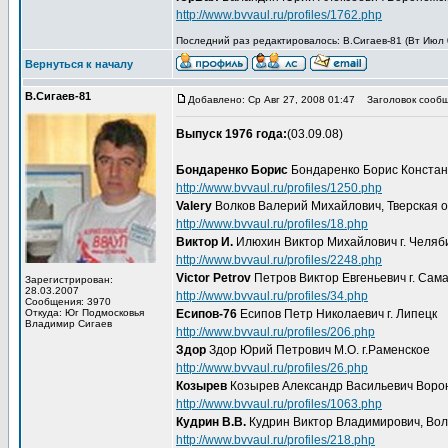
http://www.bvvaul.ru/profiles/1762.php
Последний раз редактировалось: В.Сигаев-81 (Вт Июл 0
Вернуться к началу
В.Сигаев-81
Добавлено: Ср Авг 27, 2008 01:47
Заголовок сообщ
Выпуск 1976 года:
(03.09.08)
Бондаренко Борис
Бондаренко Борис Констант
http://www.bvvaul.ru/profiles/1250.php
Valery
Волков Валерий Михайлович, Тверская об
http://www.bvvaul.ru/profiles/18.php
Виктор И.
Илюхин Виктор Михайлович г. Челяб
http://www.bvvaul.ru/profiles/2248.php
Victor Petrov
Петров Виктор Евгеньевич г. Сам
Зарегистрирован:
28.03.2007
http://www.bvvaul.ru/profiles/34.php
Сообщения: 3970
Откуда: Юг Подмосковья
Есипов-76
Есипов Петр Николаевич г. Липецк
Владимир Сигаев
http://www.bvvaul.ru/profiles/206.php
Здор
Здор Юрий Петрович М.О. г.Раменское
http://www.bvvaul.ru/profiles/26.php
Козырев
Козырев Александр Васильевич Ворон
http://www.bvvaul.ru/profiles/1063.php
Кудрин В.В.
Кудрин Виктор Владимирович, Волг
http://www.bvvaul.ru/profiles/218.php