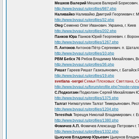
Мешков Валерий
Мешков Валерий Борисович. У
http://www.bvvaul.ru/profiles/987.php
Наливайко
Наливайко Дмитрий Георгиевич г. М
http://www.bvvaul.ru/profiles/32.php
Oleg
Семенко Олег Иванович. Украина, г. Киев
http://www.bvvaul.ru/profiles/202.php
Панков Юра
Панков Юрий Георгиевич. г. Воро
http://www.bvvaul.ru/profiles/1267.php
П. Антонов
Антонов Пётр Сергеевич. п. Шатал
http://www.bvvaul.ru/profiles/10.php
РВМ Бебск 76
Рябов Владимир Михайлович, В
http://www.bvvaul.ru/profiles/36.php
Ришат
Гареев Ришат Газизьянович, г. Батайск 
http://www.bvvaul.ru/profiles/19.php
svetlana -sergei
Семья Плоховых: Светлана, Се
http://www.bvvaul.ru/forum/profile.php?mode=vie
С.Подколзин
Подколзин Сергей Михайлович 
http://www.bvvaul.ru/profiles/1375.php
Талгат
Нигматуллин Талгат Тимерьянович. Респ
http://www.bvvaul.ru/profiles/1204.php
Teresthuk
Терещук Николай Владимирович. г. Е
http://www.bvvaul.ru/profiles/1380.php
Фомичев А.П.
Фомичев Александр Петрович г. 
http://www.bvvaul.ru/profiles/1332.php
Цыкунов Владимир Юрьевич
Цыкунов Владим