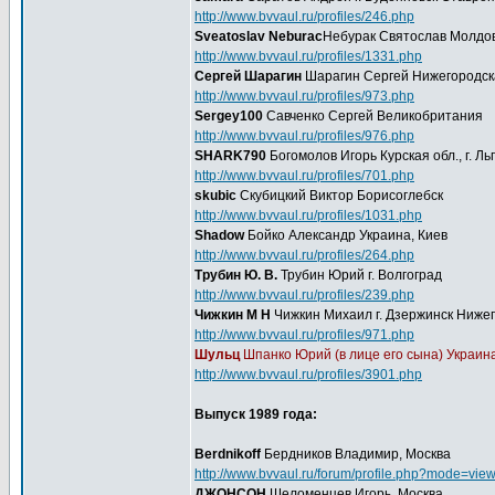
http://www.bvvaul.ru/profiles/246.php
Sveatoslav Neburac
Небурак Святослав Молдо
http://www.bvvaul.ru/profiles/1331.php
Сергей Шарагин
Шарагин Сергей Нижегородска
http://www.bvvaul.ru/profiles/973.php
Sergey100
Савченко Сергей Великобритания
http://www.bvvaul.ru/profiles/976.php
SHARK790
Богомолов Игорь Курская обл., г. Ль
http://www.bvvaul.ru/profiles/701.php
skubic
Скубицкий Виктор Борисоглебск
http://www.bvvaul.ru/profiles/1031.php
Shadow
Бойко Александр Украина, Киев
http://www.bvvaul.ru/profiles/264.php
Трубин Ю. В.
Трубин Юрий г. Волгоград
http://www.bvvaul.ru/profiles/239.php
Чижкин М Н
Чижкин Михаил г. Дзержинск Нижег
http://www.bvvaul.ru/profiles/971.php
Шульц
Шпанко Юрий (в лице его сына) Украина
http://www.bvvaul.ru/profiles/3901.php
Выпуск 1989 года:
Berdnikoff
Бердников Владимир, Москва
http://www.bvvaul.ru/forum/profile.php?mode=vie
ДЖОНСОН
Шеломенцев Игорь, Москва.