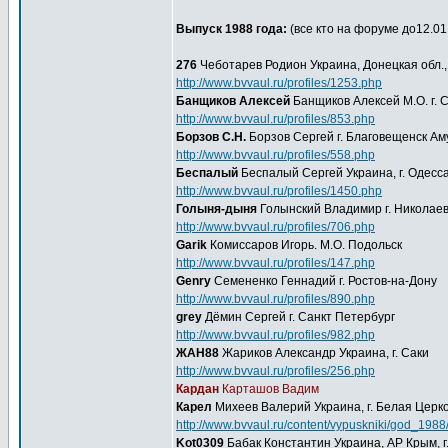
Выпуск 1988 года:
(все кто на форуме до12.01
276
Чеботарев Родион Украина, Донецкая обл., 
http://www.bvvaul.ru/profiles/1253.php
Банщиков Алексей
Банщиков Алексей М.О. г. 
http://www.bvvaul.ru/profiles/853.php
Борзов С.Н.
Борзов Сергей г. Благовещенск Аму
http://www.bvvaul.ru/profiles/558.php
Беспалый
Беспалый Сергей Украина, г. Одесс
http://www.bvvaul.ru/profiles/1450.php
Голыня-дыня
Голынский Владимир г. Николае
http://www.bvvaul.ru/profiles/706.php
Garik
Комиссаров Игорь. М.О. Подольск
http://www.bvvaul.ru/profiles/147.php
Genry
Семененко Геннадий г. Ростов-на-Дону
http://www.bvvaul.ru/profiles/890.php
grey
Дёмин Сергей г. Санкт Петербург
http://www.bvvaul.ru/profiles/982.php
ЖАН88
Жариков Александр Украина, г. Саки
http://www.bvvaul.ru/profiles/256.php
Кардан
Карташов Вадим
Карел
Михеев Валерий Украина, г. Белая Церк
http://www.bvvaul.ru/content/vypuskniki/god_198
Kot0309
Бабак Константин Украина, АР Крым, 