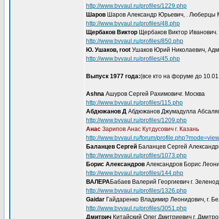
http://www.bvvaul.ru/profiles/1229.php
Шаров
Шаров Александр Юрьевич, . Люберцы М
http://www.bvvaul.ru/profiles/48.php
Щербаков Виктор
Щербаков Виктор Иванович. г
http://www.bvvaul.ru/profiles/850.php
Ю. Ушаков, root
Ушаков Юрий Николаевич, Админ
http://www.bvvaul.ru/profiles/45.php
Выпуск 1977 года:
(все кто на форуме до 10.01
Ashna
Ашуров Сергей Рахимовичг. Москва
http://www.bvvaul.ru/profiles/115.php
Абдюжанов Д
Абдюжанов Джумадулла Абсалямо
http://www.bvvaul.ru/profiles/1209.php
Анас
Зарипов Анас Кутдусович г. Казань
http://www.bvvaul.ru/forum/profile.php?mode=vie
Баланцев Сергей
Баланцев Сергей Александро
http://www.bvvaul.ru/profiles/1073.php
Борис Александров
Александров Борис Леонид
http://www.bvvaul.ru/profiles/144.php
ВАЛЕРА
Бабаев Валерий Георгиевич г. Зелено
http://www.bvvaul.ru/profiles/1326.php
Gaidar
Гайдаренко Владимир Леонидович, г. Б
http://www.bvvaul.ru/profiles/3051.php
Дмитрич
Китайский Олег Дмитриевич г. Дмитро