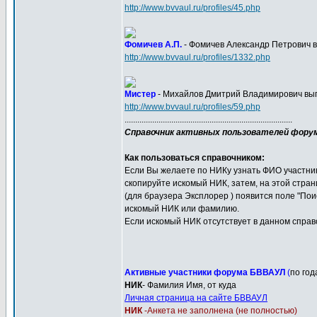
http://www.bvvaul.ru/profiles/45.php
Фомичев А.П.
- Фомичев Александр Петрович вы
http://www.bvvaul.ru/profiles/1332.php
Мистер
- Михайлов Дмитрий Владимирович выпу
http://www.bvvaul.ru/profiles/59.php
...............................................................................
Справочник активных пользователей фор
Как пользоваться справочником:
Если Вы желаете по НИКу узнать ФИО участни
скопируйте искомый НИК, затем, на этой стран
(для браузера Эксплорер ) появится поле "Пои
искомый НИК или фамилию.
Если искомый НИК отсутствует в данном справ
Активные участники форума БВВАУЛ
(
по год
НИК
- Фамилия Имя, от куда
Личная страница на сайте БВВАУЛ
НИК
-Анкета не заполнена (не полностью)