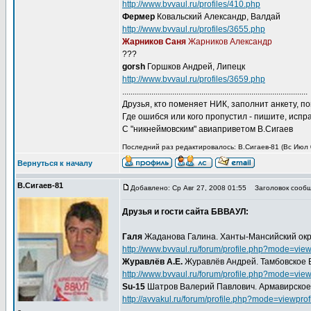
http://www.bvvaul.ru/profiles/410.php
Фермер
Ковальский Александр, Валдай
http://www.bvvaul.ru/profiles/3655.php
Жарников Саня
Жарников Александр
???
gorsh
Горшков Андрей, Липецк
http://www.bvvaul.ru/profiles/3659.php
.........................................................................................
Друзья, кто поменяет НИК, заполнит анкету, 
Где ошибся или кого пропустил - пишите, испр
С "никнеймовским" авиаприветом В.Сигаев
Последний раз редактировалось: В.Сигаев-81 (Вс Июл 0
Вернуться к началу
В.Сигаев-81
Добавлено: Ср Авг 27, 2008 01:55
Заголовок сообщ
Друзья и гости сайта БВВАУЛ:
Галя
Жаданова Галина. Ханты-Мансийский окр
http://www.bvvaul.ru/forum/profile.php?mode=vie
Журавлёв А.Е.
Журавлёв Андрей. Тамбовское В
http://www.bvvaul.ru/forum/profile.php?mode=vie
Su-15
Шатров Валерий Павлович. Армавирское В
http://avvakul.ru/forum/profile.php?mode=viewpro