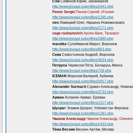
Сэм
Семёнов Юрий, Забайкайле
http://www.bvvaul.ru/profiles/2441.php
Panov Sergei
Панов Сергей, Италия
http://www.bvvaul.ru/profiles/1295.php
лео
Левицкий Олег, Украина Новомосковск
http://www.bvvaul.ru/profiles/2171.php
vage rushanovich
Ароян Ваге, Таганрог
http://www.bvvaul.ru/profiles/1880.php
maratka
Сулейманов Марат, Воронеж
http://www.bvvaul.ru/profiles/863.php
Сева
Севостьянов Андрей, Воронеж
http://www.bvvaul.ru/profiles/3834.php
Петруха
Черкесов Пётр, Беларусь Минск
http://www.bvvaul.ru/profiles/728.php
ICEMAN
Морозов Валерий, Кубинка
http://www.bvvaul.ru/profiles/2017.php
Alexander Surmach
Сурмач Александр, Новоа
http://www.bvvaul.ru/profiles/3733.php
Арман
Асланян Арман, Ереван
http://www.bvvaul.ru/profiles/1217.php
Шухрат
Эгамов Шухрат, Узбекистан Фергана
http://www.bvvaul.ru/profiles/1281.php
Чванов Александр
Чванов Александр, Оленег
http://www.bvvaul.ru/profiles/1433.php
Тёма Веснин
Веснин Артём, Москва