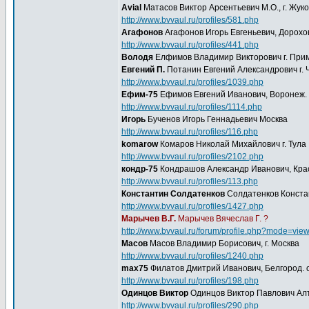
Avial
Матасов Виктор Арсентьевич М.О., г. Жук
http://www.bvvaul.ru/profiles/581.php
Агафонов
Агафонов Игорь Евгеньевич, Дорохо
http://www.bvvaul.ru/profiles/441.php
Володя
Елфимов Владимир Викторович г. Прим
Евгений П.
Потанин Евгений Александрович г. 
http://www.bvvaul.ru/profiles/1039.php
Ефим-75
Ефимов Евгений Иванович, Воронеж.
http://www.bvvaul.ru/profiles/1114.php
Игорь
Бученов Игорь Геннадьевич Москва
http://www.bvvaul.ru/profiles/116.php
komarow
Комаров Николай Михайлович г. Тула
http://www.bvvaul.ru/profiles/2102.php
кондр-75
Кондрашов Александр Иванович, Крас
http://www.bvvaul.ru/profiles/113.php
Константин Солдатенков
Солдатенков Констан
http://www.bvvaul.ru/profiles/1427.php
Марычев В.Г.
Марычев Вячеслав Г. ?
http://www.bvvaul.ru/forum/profile.php?mode=vie
Масов
Масов Владимир Борисович, г. Москва
http://www.bvvaul.ru/profiles/1240.php
max75
Филатов Дмитрий Иванович, Белгород. об
http://www.bvvaul.ru/profiles/198.php
Одинцов Виктор
Одинцов Виктор Павлович Алт
http://www.bvvaul.ru/profiles/290.php