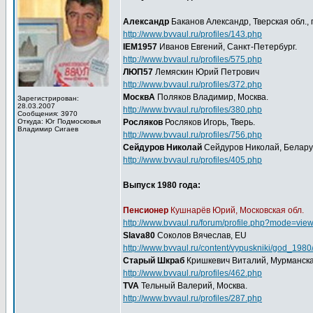
Александр
Баканов Александр, Тверская обл., 
http://www.bvvaul.ru/profiles/143.php
IEM1957
Иванов Евгений, Санкт-Петербург.
http://www.bvvaul.ru/profiles/575.php
ЛЮП57
Лемяскин Юрий Петрович
http://www.bvvaul.ru/profiles/372.php
МосквА
Поляков Владимир, Москва.
Зарегистрирован:
28.03.2007
http://www.bvvaul.ru/profiles/380.php
Сообщения: 3970
Откуда: Юг Подмосковья
Росляков
Росляков Игорь, Тверь.
Владимир Сигаев
http://www.bvvaul.ru/profiles/756.php
Сейдуров Николай
Сейдуров Николай, Беларус
http://www.bvvaul.ru/profiles/405.php
Выпуск 1980 года:
Пенсионер
Кушнарёв Юрий, Московская обл.
http://www.bvvaul.ru/forum/profile.php?mode=vie
Slava80
Соколов Вячеслав, EU
http://www.bvvaul.ru/content/vypuskniki/god_198
Старый Шкраб
Кришкевич Виталий, Мурманская 
http://www.bvvaul.ru/profiles/462.php
TVA
Тельный Валерий, Москва.
http://www.bvvaul.ru/profiles/287.php