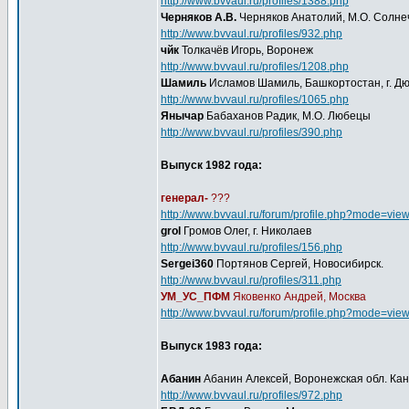
http://www.bvvaul.ru/profiles/1388.php
Черняков А.В.
Черняков Анатолий, М.О. Солне
http://www.bvvaul.ru/profiles/932.php
чйк
Толкачёв Игорь, Воронеж
http://www.bvvaul.ru/profiles/1208.php
Шамиль
Исламов Шамиль, Башкортостан, г. Д
http://www.bvvaul.ru/profiles/1065.php
Янычар
Бабаханов Радик, М.О. Любецы
http://www.bvvaul.ru/profiles/390.php
Выпуск 1982 года:
генерал-
???
http://www.bvvaul.ru/forum/profile.php?mode=vie
grol
Громов Олег, г. Николаев
http://www.bvvaul.ru/profiles/156.php
Sergei360
Портянов Сергей, Новосибирск.
http://www.bvvaul.ru/profiles/311.php
УМ_УС_ПФМ
Яковенко Андрей, Москва
http://www.bvvaul.ru/forum/profile.php?mode=vie
Выпуск 1983 года:
Абанин
Абанин Алексей, Воронежская обл. Ка
http://www.bvvaul.ru/profiles/972.php