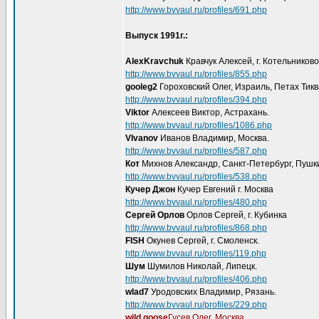
http://www.bvvaul.ru/profiles/691.php
Выпуск 1991г.:
AlexKravchuk
Кравчук Алексей, г. Котельниково
http://www.bvvaul.ru/profiles/855.php
gooleg2
Гороховский Олег, Израиль, Петах Тикв
http://www.bvvaul.ru/profiles/394.php
Viktor
Алексеев Виктор, Астрахань.
http://www.bvvaul.ru/profiles/1086.php
VIvanov
Иванов Владимир, Москва.
http://www.bvvaul.ru/profiles/587.php
Кот
Михнов Александр, Санкт-Петербург, Пушк
http://www.bvvaul.ru/profiles/538.php
Кучер Джон
Кучер Евгений г. Москва
http://www.bvvaul.ru/profiles/480.php
Сергей Орлов
Орлов Сергей, г. Кубинка
http://www.bvvaul.ru/profiles/868.php
FISH
Окунев Сергей, г. Смоленск.
http://www.bvvaul.ru/profiles/119.php
Шум
Шумилов Николай, Липецк.
http://www.bvvaul.ru/profiles/406.php
wlad7
Уродовских Владимир, Рязань.
http://www.bvvaul.ru/profiles/229.php
wild goose
Гусев Олег, Москва