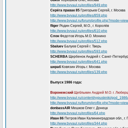
Obkor
Корешков Олег, Москва
http://www.bvvaul.ru/profiles/949.php
Серёга правак 85
Григорьев Сергей, г. Москва
http://www.bvvaul.ru/profiles/859.php
http://www.bvvaul.ru/forum/profile.php?mode=vie
fliger
Родин Сергей, М.О., г. Королёв
http://www.bvvaul.ru/profiles/610.php
Слон
Федотов Игорь М.О. Монино
http://www.bvvaul.ru/profiles/512.php
Sbaluev
Балуев Сергей г. Тверь
http://www.bvvaul.ru/profiles/593.php
SCHERBA
Щербенок Андрей г. Санкт-Петербур
http://www.bvvaul.ru/profiles/641.php
шкраб
Ковязин Игорь г. Москва
http://www.bvvaul.ru/profiles/139.php
Выпуск 1986 года:
Воронежский
Щеблыкин Андрей М.О. г. Любер
http://www.bvvaul.ru/content/vypuskniki/god_1986
http://www.bvvaul.ru/forum/profile.php?mode=vie
donbassAIR
Мешков Олег г. Донецк
http://www.bvvaul.ru/profiles/64.php
Иван 86
Петров Иван Калининградская обл., г. 
http://www.bvvaul.ru/profiles/344.php