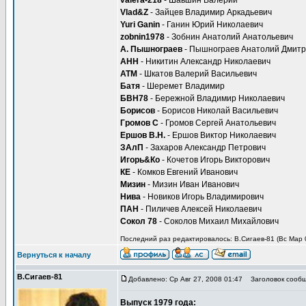
valera-218
- Шавшин Валерий
Vlad&Z
- Зайцев Владимир Аркадьевич
Yuri Ganin
- Ганин Юрий Николаевич
zobnin1978
- Зобнин Анатолий Анатольевич
А. Пышнограев
- Пышнограев Анатолий Дмитр
АНН
- Никитин Александр Николаевич
ATM
- Шкатов Валерий Васильевич
Батя
- Шеремет Владимир
БВН78
- Бережной Владимир Николаевич
Борисов
- Борисов Николай Васильевич
Громов С
- Громов Сергей Анатольевич
Ершов В.Н.
- Ершов Виктор Николаевич
ЗАлП
- Захаров Александр Петрович
Игорь&Ко
- Кочетов Игорь Викторович
КЕ
- Комков Евгений Иванович
Мизин
- Мизин Иван Иванович
Нива
- Новиков Игорь Владимирович
ПАН
- Пиличев Алексей Николаевич
Сокол 78
- Соколов Михаил Михайлович
Последний раз редактировалось: В.Сигаев-81 (Вс Мар 0
Вернуться к началу
В.Сигаев-81
Добавлено: Ср Авг 27, 2008 01:47
Заголовок сообщ
Выпуск 1979 года: