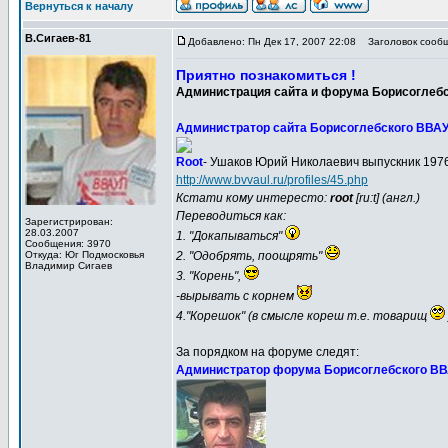
Вернуться к началу
В.Сигаев-81
Добавлено: Пн Дек 17, 2007 22:08
Заголовок сообщ
Приятно познакомиться !
Администрация сайта и форума Борисоглеб
Администратор сайта Борисоглебского ВВА
Root
- Ушаков Юрий Николаевич выпускник 1976 г
http://www.bvvaul.ru/profiles/45.php
Кстати кому интересто:
root
[ru:t] (англ.)
Переводиться как:
Зарегистрирован:
28.03.2007
1. "Докапываться"
Сообщения: 3970
Откуда: Юг Подмосковья
2. "Одобрять, поощрять"
Владимир Сигаев
3. "Корень",
-вырывать с корнем
4."Корешок" (в смысле кореш т.е. товарищ
За порядком на форуме следят:
Администратор форума Борисоглебского В