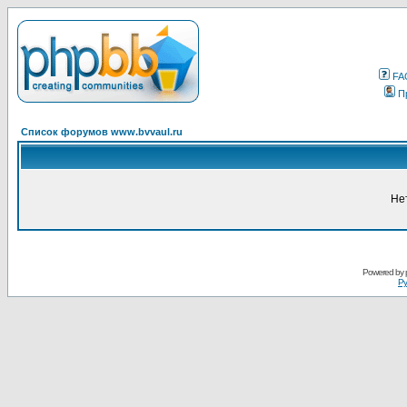
FA
П
Список форумов www.bvvaul.ru
Не
Powered by
Ру