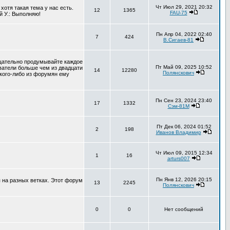
Чт Июл 29, 2021 20:32
хотя такая тема у нас есть.
12
1365
FAU-75
й У.: Выполняю!
Пн Апр 04, 2022 02:40
7
424
В.Сигаев-81
тщательно продумывайте каждое
Пт Май 09, 2025 10:52
ователи больше чем из двадцати
14
12280
Полянскович
 кого-либо из форумян ему
Пн Сен 23, 2024 23:40
17
1332
Сэм-81М
Пт Дек 06, 2024 01:52
2
198
Иванов Владимир
Чт Июл 09, 2015 12:34
1
16
arturs007
Пн Янв 12, 2026 20:15
 на разных ветках. Этот форум
13
2245
Полянскович
0
0
Нет сообщений