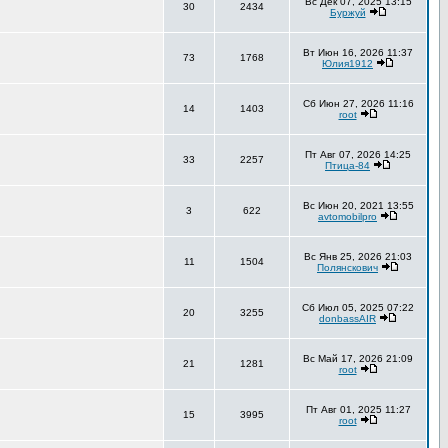
Вс Дек 07, 2025 13:15
30
2434
Буржуй
Вт Июн 16, 2026 11:37
73
1768
Юлия1912
Сб Июн 27, 2026 11:16
14
1403
root
Пт Авг 07, 2026 14:25
33
2257
Птица-84
Вс Июн 20, 2021 13:55
3
622
avtomobilpro
Вс Янв 25, 2026 21:03
11
1504
Полянскович
Сб Июл 05, 2025 07:22
20
3255
donbassAIR
Вс Май 17, 2026 21:09
21
1281
root
Пт Авг 01, 2025 11:27
15
3995
root