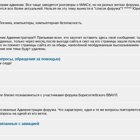
торам-админам: Все чаще заводятся разговоры о МАКСе, но на разных ветках форума, 
тся все более актуальней. Нельзя-ли эту тему вынести в "список форума"? ****** Юри
Техника, компьютеры, компьютерная безопасность.
ие Администратора!!! Призываю всех, кто захочет оставить здесь своё сообщение: 
данных, только через месяц после выхода сайта в свет на его страницы зашли польз
 что он покинет страницы сайта из-за обиды, нанесённой необдуманным высказыванием
ние или тема будут удалены.
опросы, обращения за помощью)
и сюда!
ее близко познакомиться с участниками форума Борисоглебского ВВАУЛ.
сованные Администрации форума. Что характерно, одни и те же вопросы повторяются
просы на одной из его веток.
вязанные с авиацией