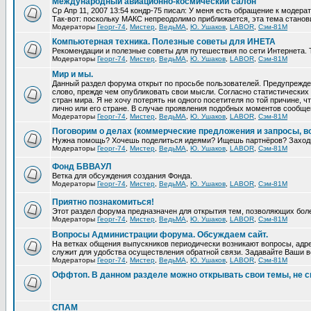
Международный авиационно-космический салон
Ср Апр 11, 2007 13:54 кондр-75 писал: У меня есть обращение к модера
Так-вот: поскольку МАКС непреодолимо приближается, эта тема станови
Модераторы
Георг-74
,
Мистер
,
ВедьМА
,
Ю. Ушаков
,
LABOR
,
Сэм-81М
Компьютерная техника. Полезные советы для ИНЕТА
Рекомендации и полезные советы для путешествия по сети Интернета. 
Модераторы
Георг-74
,
Мистер
,
ВедьМА
,
Ю. Ушаков
,
LABOR
,
Сэм-81М
Мир и мы.
Данный раздел форума открыт по просьбе пользователей. Предупрежден
слово, прежде чем опубликовать свои мысли. Согласно статистических 
стран мира. Я не хочу потерять ни одного посетителя по той причине,
лично или его стране. В случае проявления подобных моментов сообще
Модераторы
Георг-74
,
Мистер
,
ВедьМА
,
Ю. Ушаков
,
LABOR
,
Сэм-81М
Поговорим о делах (коммерческие предложения и запросы, в
Нужна помощь? Хочешь поделиться идеями? Ищешь партнёров? Заход
Модераторы
Георг-74
,
Мистер
,
ВедьМА
,
Ю. Ушаков
,
LABOR
,
Сэм-81М
Фонд БВВАУЛ
Ветка для обсуждения создания Фонда.
Модераторы
Георг-74
,
Мистер
,
ВедьМА
,
Ю. Ушаков
,
LABOR
,
Сэм-81М
Приятно познакомиться!
Этот раздел форума предназначен для открытия тем, позволяющих бол
Модераторы
Георг-74
,
Мистер
,
ВедьМА
,
Ю. Ушаков
,
LABOR
,
Сэм-81М
Вопросы Администрации форума. Обсуждаем сайт.
На ветках общения выпускников периодически возникают вопросы, адре
служит для удобства осуществления обратной связи. Задавайте Ваши во
Модераторы
Георг-74
,
Мистер
,
ВедьМА
,
Ю. Ушаков
,
LABOR
,
Сэм-81М
Оффтоп. В данном разделе можно открывать свои темы, не с
СПАМ