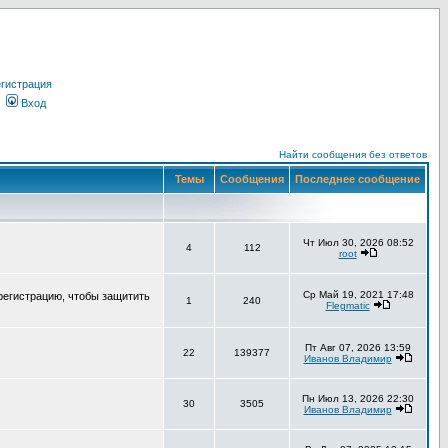
гистрация
Вход
Найти сообщения без ответов
Темы
Сообщения
Последнее сообщение
Чт Июл 30, 2026 08:52
4
112
root
Ср Май 19, 2021 17:48
регистрацию, чтобы защитить
1
240
Flegmatic
Пт Авг 07, 2026 13:59
22
139377
Иванов Владимир
Пн Июл 13, 2026 22:30
30
3505
Иванов Владимир