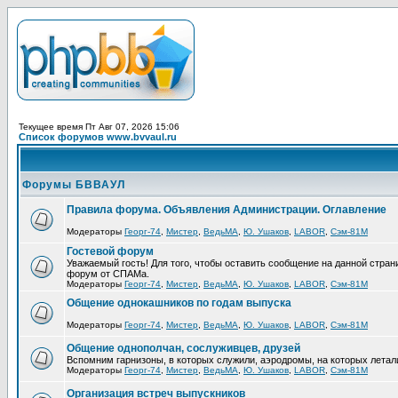
Текущее время Пт Авг 07, 2026 15:06
Список форумов www.bvvaul.ru
Форумы БВВАУЛ
Правила форума. Объявления Администрации. Оглавление
Модераторы
Георг-74
,
Мистер
,
ВедьМА
,
Ю. Ушаков
,
LABOR
,
Сэм-81М
Гостевой форум
Уважаемый гость! Для того, чтобы оставить сообщение на данной стра
форум от СПАМа.
Модераторы
Георг-74
,
Мистер
,
ВедьМА
,
Ю. Ушаков
,
LABOR
,
Сэм-81М
Общение однокашников по годам выпуска
Модераторы
Георг-74
,
Мистер
,
ВедьМА
,
Ю. Ушаков
,
LABOR
,
Сэм-81М
Общение однополчан, сослуживцев, друзей
Вспомним гарнизоны, в которых служили, аэродромы, на которых летал
Модераторы
Георг-74
,
Мистер
,
ВедьМА
,
Ю. Ушаков
,
LABOR
,
Сэм-81М
Организация встреч выпускников