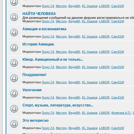
Модераторы
Георг-74
,
Мистер
,
ВедьМА
,
Ю. Ушаков
,
LABOR
,
Сэм-81М
НАЙТИ ЧЕЛОВЕКА
Для размещения сообщений на данном форуме регистрироваться не об
Модераторы
Георг-74
,
Мистер
,
ВедьМА
,
Ю. Ушаков
,
LABOR
,
Сэм-81М
Авиация и космонавтика
Модераторы
Георг-74
,
Мистер
,
ВедьМА
,
Ю. Ушаков
,
LABOR
,
Сэм-81М
История Авиации.
Модераторы
Георг-74
,
Мистер
,
ВедьМА
,
Ю. Ушаков
,
LABOR
,
Сэм-81М
Юмор. Авиационный и не только...
Модераторы
Георг-74
,
Мистер
,
ВедьМА
,
Ю. Ушаков
,
LABOR
,
Сэм-81М
Поздравляю!
Модераторы
Георг-74
,
Мистер
,
ВедьМА
,
Ю. Ушаков
,
LABOR
,
Сэм-81М
Увлечения
Модераторы
Георг-74
,
Мистер
,
ВедьМА
,
Ю. Ушаков
,
LABOR
,
Сэм-81М
Спорт, музыка, литература, искусство...
Модераторы
Георг-74
,
Мистер
,
ВедьМА
,
Ю. Ушаков
,
LABOR
,
Фомичев А.П.
,
Это интересно
Модераторы
Георг-74
,
Мистер
,
ВедьМА
,
Ю. Ушаков
,
LABOR
,
Сэм-81М