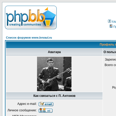
FA
П
Список форумов www.bvvaul.ru
Профиль п
Аватара
О польз
Зареги
Всего 
Ро
Как связаться с П. Антонов
Адрес e-mail:
Личное сообщение: