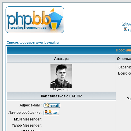
FA
П
Список форумов www.bvvaul.ru
Профиль
Аватара
О поль
Зареги
Всего 
Модератор
Как связаться с LABOR
Ро
Адрес e-mail:
Личное сообщение:
MSN Messenger:
Yahoo Messenger: