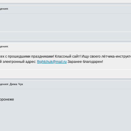
ения:
ения:
сех с прошедшими праздниками! Классный сайт! Ищу своего лётчика-инструкт
мой электронный адрес:
flightchuk@mail.ru
Заранее благодарен!
ения: Дима Чук
Воронеже