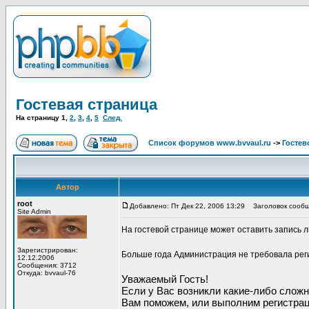
Гостевая страница
На страницу
1
,
2
,
3
,
4
,
5
След.
Список форумов www.bvvaul.ru
->
Гостев
Автор
root
Добавлено: Пт Дек 22, 2006 13:29
Заголовок сообще
Site Admin
На гостевой странице может оставить запись 
Зарегистрирован:
Больше года Администрация не требовала реги
12.12.2006
Сообщения: 3712
Откуда: bvvaul-76
Уважаемый Гость!
Если у Вас возникли какие-либо слож
Вам поможем, или выполним регистрац