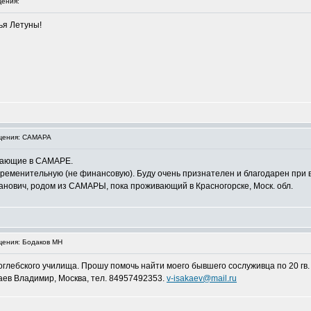
ения:
ья Летуны!
щения: САМАРА
ивающие в САМАРЕ.
ременительную (не финансовую). Буду очень признателен и благодарен при 
анович, родом из САМАРЫ, пока проживающий в Красногорске, Моск. обл.
ения: Бодаков МН
оглебского училища. Прошу помочь найти моего бывшего сослуживца по 20 гв
каев Владимир, Москва, тел. 84957492353.
v-isakaev@mail.ru