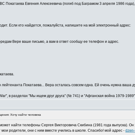
С Покатаева Евгения Алексеевича (погиб под Баграмом 3 апреля 1986 года),
одит. Если кто найдется, пожалуйста, напишите на мой электронный адрес:
редам Вере ваше письмо, а вам в ответ сообщу ее телефон и адрес.
катаева.
 лейтенанта Покатаева... Вера осталась совсем одна. Ей очень нужна ваша д
ar", в разделах "Мы ищем друг друга" (№ 741) и "Афганская война 1979-1989"
ения: Хочу найти человека
оможет найти телефоны Сергея Викторовича Скибина (1981 года выпуска). Он ж
 мои родители, они с ним вместе учились в школе. Спасибо! мой адрес -
dzen-