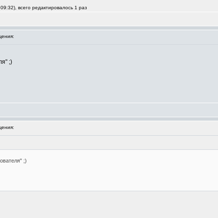
09:32), всего редактировалось 1 раз
ения:
я" ;)
ения:
ователя" ;)