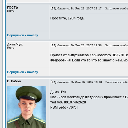
ГОСТЬ
Добавлено: Вс Янв 21, 2007 21:17
Заголовок сообщ
Гость
Простите, 1984 года...
Вернуться к началу
Дима Чук.
Добавлено: Вт Янв 23, 2007 19:56
Заголовок сообщ
Гость
Привет от выпускниеов Харьковского ВВАУЛ! В
Фёдоровича! Если кто то что то знает о нём, 
Вернуться к началу
В. Рябов
Добавлено: Пт Фев 16, 2007 10:18
Заголовок сообщ
Дима ЧУК
Иванисов Александр Федорович проживает в 
тел моб 89107462628
РВМ Бебск 76[/b]