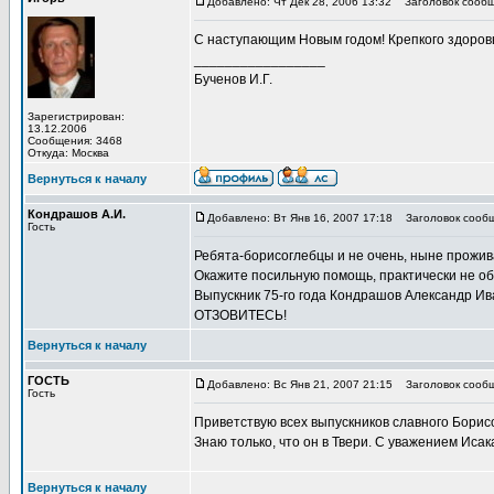
Добавлено: Чт Дек 28, 2006 13:32
Заголовок сообщ
С наступающим Новым годом! Крепкого здоров
_________________
Бученов И.Г.
Зарегистрирован:
13.12.2006
Сообщения: 3468
Откуда: Москва
Вернуться к началу
Кондрашов А.И.
Добавлено: Вт Янв 16, 2007 17:18
Заголовок сооб
Гость
Ребята-борисоглебцы и не очень, ныне прож
Окажите посильную помощь, практически не об
Выпускник 75-го года Кондрашов Александр Ив
ОТЗОВИТЕСЬ!
Вернуться к началу
ГОСТЬ
Добавлено: Вс Янв 21, 2007 21:15
Заголовок сообщ
Гость
Приветствую всех выпускников славного Борис
Знаю только, что он в Твери. С уважением Иса
Вернуться к началу