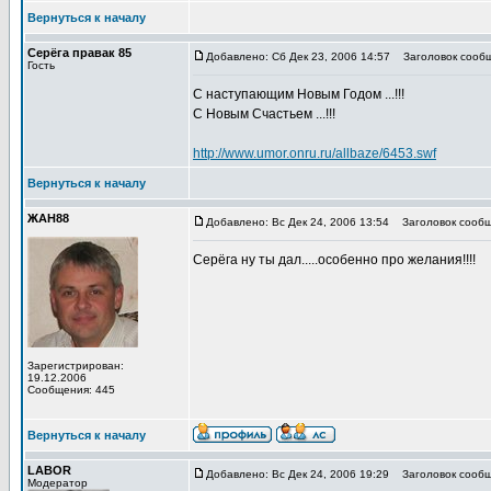
Вернуться к началу
Серёга правак 85
Добавлено: Сб Дек 23, 2006 14:57
Заголовок сообще
Гость
С наступающим Новым Годом ...!!!
С Новым Счастьем ...!!!
http://www.umor.onru.ru/allbaze/6453.swf
Вернуться к началу
ЖАН88
Добавлено: Вс Дек 24, 2006 13:54
Заголовок сообщ
Серёга ну ты дал.....особенно про желания!!!!
Зарегистрирован:
19.12.2006
Сообщения: 445
Вернуться к началу
LABOR
Добавлено: Вс Дек 24, 2006 19:29
Заголовок сообщ
Модератор