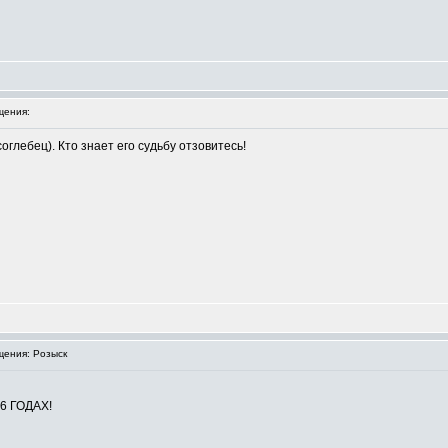
щения:
глебец). Кто знает его судьбу отзовитесь!
ения: Розыск
6 ГОДАХ!