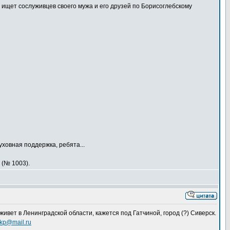
 ищет сослуживцев своего мужа и его друзей по Борисоглебскому
уховная поддержка, ребята...
 (№ 1003).
ивет в Ленинградской области, кажется под Гатчиной, город (?) Сиверск.
kp@mail.ru