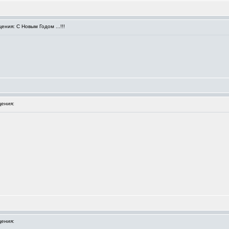
ния: С Новым Годом ...!!!
ения:
ения: