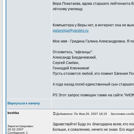
Вера Покатаева, вдова старшего лейтенанта ВВ
лётному училищу.
Компьютера у Веры нет, в интернет она не вых
galavolga@yandex.ru
Мое имя - Гридина Галина Александровна. Я пе
Отзовитесь, "афганцы":
Александр Бердичевский,
Сергей Скибин,
Геннадий Ключников!
Пусть отзовется любой, кто помнит Евгения По
4 года назад погиб единственный сын старшего
PS Этот запрос помещен также на сайте "ArtOfW
Вернуться к началу
koshka
Добавлено: Пн Фев 26, 2007 18:15
Заголовок сообщ
Здравствуйте! Буду оч. благодарна всем, кто п
Зарегистрирован:
Больше, к сожалению, ничего не знаю. Его ищут
26.02.2007
Сообщения: 1