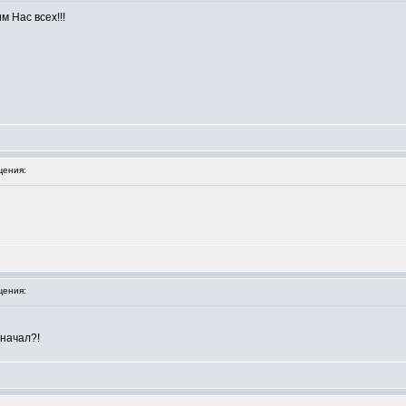
м Нас всех!!!
ения:
ения:
 начал?!