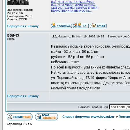
ВСЁ, ЧТО ЕСТЬ - ЕСТЬ СЕЙЧАС,
ВСЁ, ЧТО ЖИВО - ЖИВО СЕЙЧАС...
СЕЙЧАС - ЕДИНСТВЕННОЕ ВРЕМЯ,
Зарегистрирован:
ЕДИНСТВЕННАЯ ВЕЧНОСТЬ...
23.12.2006
Сообщения: 2482
Откуда: СССР
Вернуться к началу
БВД-83
Добавлено: Вт Июн 19, 2007 19:14
Заголовок сооб
Гость
Извиняюсь пока не зарегитрирован, экипировку
майки - 52 р.-4 шт; 56 р.-1 шт.
рубашки - 52 р.-4 шт, 56 р. - 1 шт
бейсболки - 5 шт.
По всей видимости указанные комплекты следуе
PS: Кстати, для Labora, есть возможность вст
ул. Первомайская, д.47/19, фирма "Форсаж-Авт
полета) со всеми реквизитами. Для встречи Вас
большой привет Кондрашову.
Вернуться к началу
Показать сообщения:
Список форумов www.bvvaul.ru
->
Гостев
Страница
1
из
5