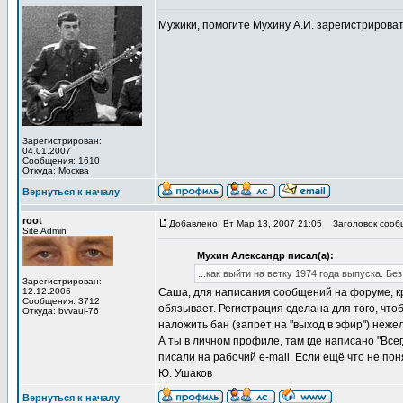
Мужики, помогите Мухину А.И. зарегистрирова
Зарегистрирован:
04.01.2007
Сообщения: 1610
Откуда: Москва
Вернуться к началу
root
Добавлено: Вт Мар 13, 2007 21:05
Заголовок сооб
Site Admin
Мухин Александр писал(а):
...как выйти на ветку 1974 года выпуска. Б
Зарегистрирован:
12.12.2006
Саша, для написания сообщений на форуме, кр
Сообщения: 3712
обязывает. Регистрация сделана для того, чт
Откуда: bvvaul-76
наложить бан (запрет на "выход в эфир") неже
А ты в личном профиле, там где написано "Всег
писали на рабочий e-mail. Если ещё что не пон
Ю. Ушаков
Вернуться к началу