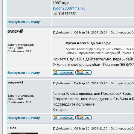
1987 года.
sygon2000@mail.ru
icq 116176381
Вернуться к началу
ВАЛЕРИЙ
Добавлено: Сб Мар 03, 2007 15:24
Заголовок сооб
Мухин Александр писал(а):
Зарегистрирован:
23.12.2006
Мухин Александр,выпускник БВВАУЛ 1974 го
Сообщения: 393
БВВАУЛ проживающих вСиверской.Трубка: 
Привет! Слушай, а действительно, перебирайся
Тихонов, и ещё его дружбан - Росляков (ЕВВАУЛ
Вернуться к началу
sergeyvk1
Добавлено: Пн Мар 05, 2007 15:26
Заголовок сооб
Галина Александровна, для Покатаевой Веры.
Зарегистрирован:
Отправил по эл. почте координаты Скибина и Кл
25.12.2006
Сообщения: 201
Подтвердите получение.
Козырев.
Вернуться к началу
natka
Добавлено: Сб Мар 10, 2007 21:29
Заголовок сооб