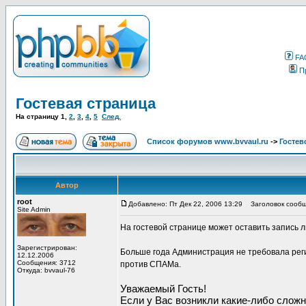
FA
П
Гостевая страница
На страницу
1
,
2
,
3
,
4
,
5
След.
Список форумов www.bvvaul.ru
->
Гостев
Автор
root
Добавлено: Пт Дек 22, 2006 13:29
Заголовок сообще
Site Admin
На гостевой странице может оставить запись 
Зарегистрирован:
Больше года Администрация не требовала реги
12.12.2006
Сообщения: 3712
против СПАМа.
Откуда: bvvaul-76
Уважаемый Гость!
Если у Вас возникли какие-либо сложн