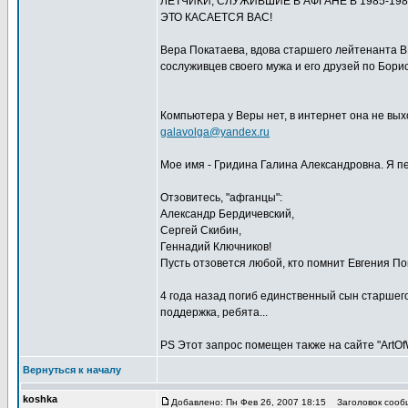
ЛЁТЧИКИ, СЛУЖИВШИЕ В АФГАНЕ В 1985-198
ЭТО КАСАЕТСЯ ВАС!
Вера Покатаева, вдова старшего лейтенанта В
сослуживцев своего мужа и его друзей по Бори
Компьютера у Веры нет, в интернет она не вых
galavolga@yandex.ru
Мое имя - Гридина Галина Александровна. Я пе
Отзовитесь, "афганцы":
Александр Бердичевский,
Сергей Скибин,
Геннадий Ключников!
Пусть отзовется любой, кто помнит Евгения По
4 года назад погиб единственный сын старшего
поддержка, ребята...
PS Этот запрос помещен также на сайте "ArtOfW
Вернуться к началу
koshka
Добавлено: Пн Фев 26, 2007 18:15
Заголовок сообщ