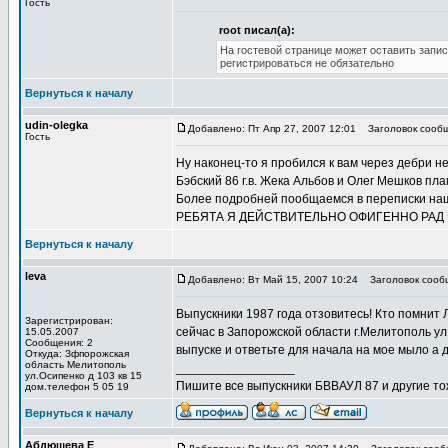
Гость
root писал(а):
На гостевой странице может оставить запис
регистрироваться не обязательно
Вернуться к началу
udin-olegka
Добавлено: Пт Апр 27, 2007 12:01
Заголовок сообщ
Гость
Ну наконец-то я пробился к вам через дебри н
Бэбский 86 г.в. Жека Альбов и Олег Мешков пл
Более подробней пообщаемся в переписки наш
РЕБЯТА Я ДЕЙСТВИТЕЛЬНО ОФИГЕННО РАД 
Вернуться к началу
leva
Добавлено: Вт Май 15, 2007 10:24
Заголовок сообщ
Выпускники 1987 года отзовитесь! Кто помнит
Зарегистрирован:
сейчас в Запорожской области г.Мелитополь ул
15.05.2007
Сообщения: 2
выпуске и ответьте для начала на мое мыло а 
Откуда: Зфпорожская
область Мелитополь
_________________
ул.Осипенко д 103 кв 15
Пишите все выпускники БВВАУЛ 87 и другие тож
дом.телефон 5 05 19
Вернуться к началу
Абдюшева Е