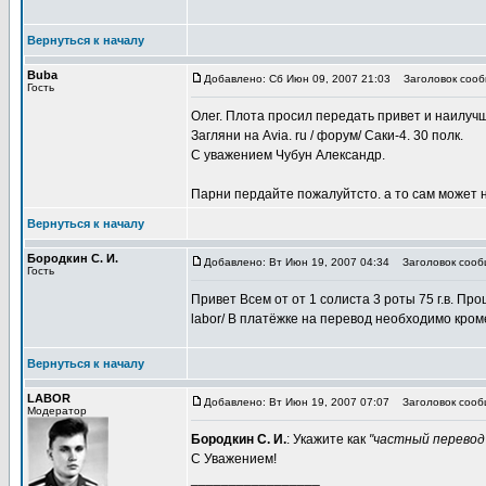
Вернуться к началу
Buba
Добавлено: Сб Июн 09, 2007 21:03
Заголовок сообщ
Гость
Олег. Плота просил передать привет и наилуч
Загляни на Avia. ru / форум/ Саки-4. 30 полк.
С уважением Чубун Александр.
Парни пердайте пожалуйтсто. а то сам может н
Вернуться к началу
Бородкин С. И.
Добавлено: Вт Июн 19, 2007 04:34
Заголовок сооб
Гость
Привет Всем от от 1 солиста 3 роты 75 г.в. Пр
labor/ В платёжке на перевод необходимо кром
Вернуться к началу
LABOR
Добавлено: Вт Июн 19, 2007 07:07
Заголовок сооб
Модератор
Бородкин С. И.
: Укажите как
"частный перевод
С Уважением!
_________________