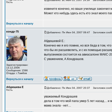
Добавлено: Вс Июн 03, 2007 14:39
Заголовок сооб
Гость
извините конечно, но ваше училище закончил мо
Может кто нибудь здесь есть кто знал моего п
Вернуться к началу
кондр-75
Добавлено: Пн Июн 04, 2007 09:47
Заголовок сооб
Абдюшевой Е.:
Конечно-же я его помню, но вся беда в том, чт
что-бы их расшевелить, и с их помощью расшир
выпускников состоится на авиасалоне МАКС-2
С уважением, А.Кондрашов.
Зарегистрирован:
13.12.2006
Сообщения: 1596
Откуда: г.Тамбов
Вернуться к началу
Абдюшева Е
Добавлено: Пн Июн 04, 2007 20:37
Заголовок сооб
Гость
уважаемый Кондрашев
дела в том что мой папа умер 5 лет назад.... и
мама знала - нет....