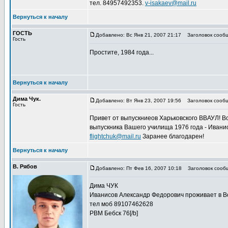
тел. 84957492353.
v-isakaev@mail.ru
Вернуться к началу
ГОСТЬ
Добавлено: Вс Янв 21, 2007 21:17
Заголовок сообщ
Гость
Простите, 1984 года...
Вернуться к началу
Дима Чук.
Добавлено: Вт Янв 23, 2007 19:56
Заголовок сообщ
Гость
Привет от выпускниеов Харьковского ВВАУЛ! В
выпускника Вашего училища 1976 года - Иванис
flightchuk@mail.ru
Заранее благодарен!
Вернуться к началу
В. Рябов
Добавлено: Пт Фев 16, 2007 10:18
Заголовок сообщ
Дима ЧУК
Иванисов Александр Федорович проживает в 
тел моб 89107462628
РВМ Бебск 76[/b]