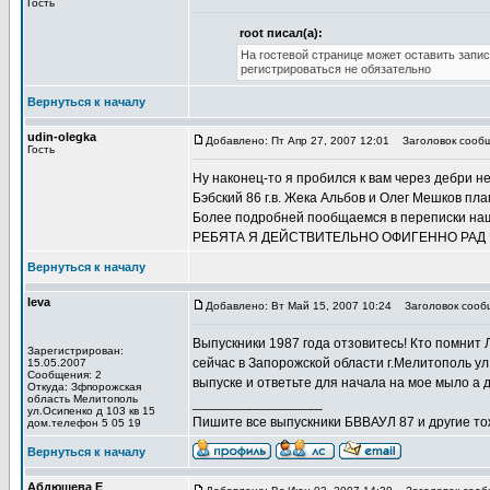
Гость
root писал(а):
На гостевой странице может оставить запис
регистрироваться не обязательно
Вернуться к началу
udin-olegka
Добавлено: Пт Апр 27, 2007 12:01
Заголовок сообщ
Гость
Ну наконец-то я пробился к вам через дебри н
Бэбский 86 г.в. Жека Альбов и Олег Мешков пл
Более подробней пообщаемся в переписки наш
РЕБЯТА Я ДЕЙСТВИТЕЛЬНО ОФИГЕННО РАД 
Вернуться к началу
leva
Добавлено: Вт Май 15, 2007 10:24
Заголовок сообщ
Выпускники 1987 года отзовитесь! Кто помнит
Зарегистрирован:
сейчас в Запорожской области г.Мелитополь ул
15.05.2007
Сообщения: 2
выпуске и ответьте для начала на мое мыло а 
Откуда: Зфпорожская
область Мелитополь
_________________
ул.Осипенко д 103 кв 15
Пишите все выпускники БВВАУЛ 87 и другие тож
дом.телефон 5 05 19
Вернуться к началу
Абдюшева Е