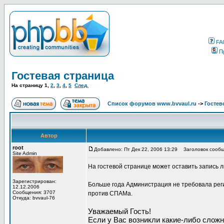
FA
П
Гостевая страница
На страницу
1
,
2
,
3
,
4
,
5
След.
Список форумов www.bvvaul.ru
->
Гостев
Автор
root
Добавлено: Пт Дек 22, 2006 13:29
Заголовок сообще
Site Admin
На гостевой странице может оставить запись 
Зарегистрирован:
Больше года Администрация не требовала реги
12.12.2006
Сообщения: 3707
против СПАМа.
Откуда: bvvaul-76
Уважаемый Гость!
Если у Вас возникли какие-либо сложн