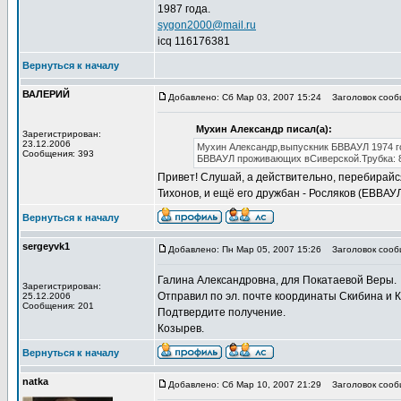
1987 года.
sygon2000@mail.ru
icq 116176381
Вернуться к началу
ВАЛЕРИЙ
Добавлено: Сб Мар 03, 2007 15:24
Заголовок сооб
Мухин Александр писал(а):
Зарегистрирован:
23.12.2006
Мухин Александр,выпускник БВВАУЛ 1974 го
Сообщения: 393
БВВАУЛ проживающих вСиверской.Трубка: 
Привет! Слушай, а действительно, перебирайся
Тихонов, и ещё его дружбан - Росляков (ЕВВАУЛ
Вернуться к началу
sergeyvk1
Добавлено: Пн Мар 05, 2007 15:26
Заголовок сооб
Галина Александровна, для Покатаевой Веры.
Зарегистрирован:
Отправил по эл. почте координаты Скибина и Кл
25.12.2006
Сообщения: 201
Подтвердите получение.
Козырев.
Вернуться к началу
natka
Добавлено: Сб Мар 10, 2007 21:29
Заголовок сооб