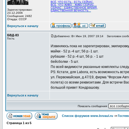
ВСЁ, ЧТО ЕСТЬ - ЕСТЬ СЕЙЧАС,
ВСЁ, ЧТО ЖИВО - ЖИВО СЕЙЧАС...
СЕЙЧАС - ЕДИНСТВЕННОЕ ВРЕМЯ,
Зарегистрирован:
ЕДИНСТВЕННАЯ ВЕЧНОСТЬ...
23.12.2006
Сообщения: 2482
Откуда: СССР
Вернуться к началу
БВД-83
Добавлено: Вт Июн 19, 2007 19:14
Заголовок сооб
Гость
Извиняюсь пока не зарегитрирован, экипировку
майки - 52 р.-4 шт; 56 р.-1 шт.
рубашки - 52 р.-4 шт, 56 р. - 1 шт
бейсболки - 5 шт.
По всей видимости указанные комплекты следуе
PS: Кстати, для Labora, есть возможность вст
ул. Первомайская, д.47/19, фирма "Форсаж-Авт
полета) со всеми реквизитами. Для встречи Вас
большой привет Кондрашову.
Вернуться к началу
Показать сообщения:
Список форумов www.bvvaul.ru
->
Гостев
Страница
1
из
5