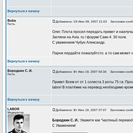
Вернуться к началу
Buba
Добавлено: Сб Июн 09, 2007 21:03
Заголовок сообщ
Гость
Олег. Плота просил передать привет и наилуч
Загляни на Avia. ru / форум/ Саки-4. 30 полк.
С уважением Чубун Александр.
Парни пердайте пожалуйтсто. а то сам может н
Вернуться к началу
Бородкин С. И.
Добавлено: Вт Июн 19, 2007 04:34
Заголовок сооб
Гость
Привет Всем от от 1 солиста 3 роты 75 г.в. Пр
labor/ В платёжке на перевод необходимо кром
Вернуться к началу
LABOR
Добавлено: Вт Июн 19, 2007 07:07
Заголовок сооб
Модератор
Бородкин С. И.
: Укажите как
"частный перевод
С Уважением!
_________________