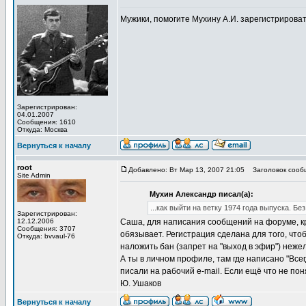
Мужики, помогите Мухину А.И. зарегистрирова
Зарегистрирован:
04.01.2007
Сообщения: 1610
Откуда: Москва
Вернуться к началу
root
Добавлено: Вт Мар 13, 2007 21:05
Заголовок сооб
Site Admin
Мухин Александр писал(а):
...как выйти на ветку 1974 года выпуска. Б
Зарегистрирован:
12.12.2006
Саша, для написания сообщений на форуме, кр
Сообщения: 3707
обязывает. Регистрация сделана для того, чт
Откуда: bvvaul-76
наложить бан (запрет на "выход в эфир") неже
А ты в личном профиле, там где написано "Всег
писали на рабочий e-mail. Если ещё что не пон
Ю. Ушаков
Вернуться к началу