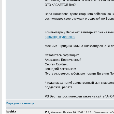
ЛЁТЧИКИ, СЛУЖИВШИЕ В АФГАНЕ В 1985-198
ЭТО КАСАЕТСЯ ВАС!
Вера Покатаева, вдова старшего лейтенанта В
сослуживцев своего мужа и его друзей по Бори
Компьютера у Веры нет, в интернет она не вых
galavolga@yandex.ru
Мое имя - Гридина Галина Александровна. Я пе
Отзовитесь, "афганцы":
Александр Бердичевский,
Сергей Скибин,
Геннадий Ключников!
Пусть отзовется любой, кто помнит Евгения По
4 года назад погиб единственный сын старшего
поддержка, ребята...
PS Этот запрос помещен также на сайте "ArtOfW
Вернуться к началу
koshka
Добавлено: Пн Фев 26, 2007 18:15
Заголовок сообщ