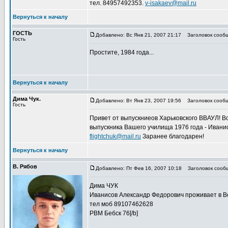
тел. 84957492353.
v-isakaev@mail.ru
Вернуться к началу
ГОСТЬ
Добавлено: Вс Янв 21, 2007 21:17
Заголовок сообщ
Гость
Простите, 1984 года...
Вернуться к началу
Дима Чук.
Добавлено: Вт Янв 23, 2007 19:56
Заголовок сообщ
Гость
Привет от выпускниеов Харьковского ВВАУЛ! В
выпускника Вашего училища 1976 года - Иванис
flightchuk@mail.ru
Заранее благодарен!
Вернуться к началу
В. Рябов
Добавлено: Пт Фев 16, 2007 10:18
Заголовок сообщ
Дима ЧУК
Иванисов Александр Федорович проживает в 
тел моб 89107462628
РВМ Бебск 76[/b]