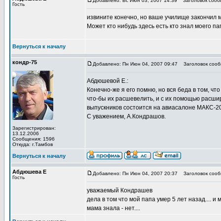
Добавлено: Вс Июн 03, 2007 14:39
Заголовок сооб
Гость
извините конечно, но ваше училище закончил мо
Может кто нибудь здесь есть кто знал моего п
Вернуться к началу
кондр-75
Добавлено: Пн Июн 04, 2007 09:47
Заголовок сооб
Абдюшевой Е.:
Конечно-же я его помню, но вся беда в том, чт
что-бы их расшевелить, и с их помощью расшир
выпускников состоится на авиасалоне МАКС-2
С уважением, А.Кондрашов.
Зарегистрирован:
13.12.2006
Сообщения: 1596
Откуда: г.Тамбов
Вернуться к началу
Абдюшева Е
Добавлено: Пн Июн 04, 2007 20:37
Заголовок сооб
Гость
уважаемый Кондрашев
дела в том что мой папа умер 5 лет назад.... и
мама знала - нет....