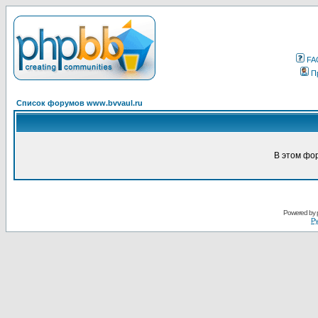
FA
П
Список форумов www.bvvaul.ru
В этом фо
Powered by
Ру