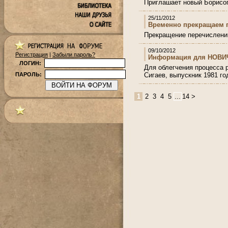
Приглашает новый Борисо
25/11/2012
Временно прекращаем 
Прекращение перечислени
09/10/2012
Регистрация
|
Забыли пароль?
Информация для НОВИ
ЛОГИН:
Для облегчения процесса р
Сигаев, выпускник 1981 го
ПАРОЛЬ:
1
2
3
4
5
...
14
>