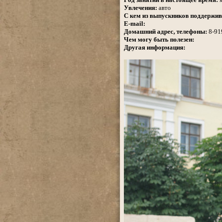
Увлечения:
авто
С кем из выпускников поддержив
E-mail:
Домашний адрес, телефоны:
8-91
Чем могу быть полезен:
Другая информация: