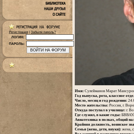
Регистрация
|
Забыли пароль?
ЛОГИН:
ПАРОЛЬ:
.
Имя:
Сулейманов Марат Мансуро
Год выпуска, рота, классное отде
Число, месяц и год рождения:
24.
Место жительства:
Россия, г. Вор
Откуда поступал в училище:
г. В
Где служил, в какие годы:
БВВАУЛ 
Авиатехника в полках, общий нал
Крайняя должность, воинское зва
Семья (жена, дети, внуки):
жена, с
Род занятий в настоящее время:
м