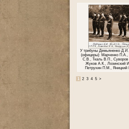
У трибуны Демьяненко Д.И.
(офицеры): Марченко П.А.,
С.В., Ткаль В.П., Суворов
Жуков А.К., Лозинский И
Петрухин П.М., Яницкий 
1
2
3
4
5
>