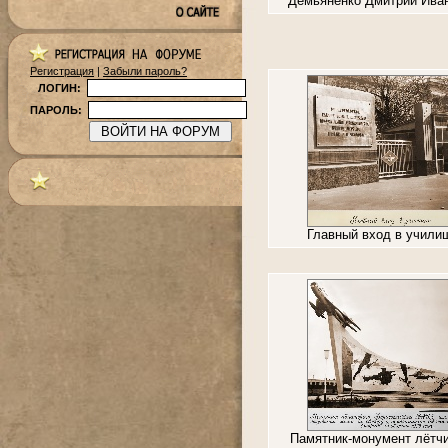
Демьяненко Дмитрий Ива
Регистрация
|
Забыли пароль?
ЛОГИН:
ПАРОЛЬ:
Главный вход в учили
Памятник-монумент лётч