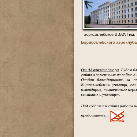
Борисоглебское ВВАУЛ им. 
Борисоглебского аэроклуба
От Администратора
. Будем б
сайта о замеченных на сайте
ош
Особая благодарность за пр
Борисоглебского училища, его
командиров, технического перс
связанных с училищем.
.
Над созданием сайта работал
предоставляет: