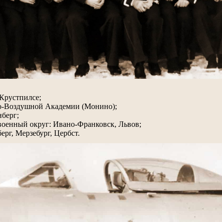
 Крустпилсе;
но-Воздушной Академии (Монино);
нберг;
 военный округ: Ивано-Франковск, Львов;
ерг, Мерзебург, Цербст.