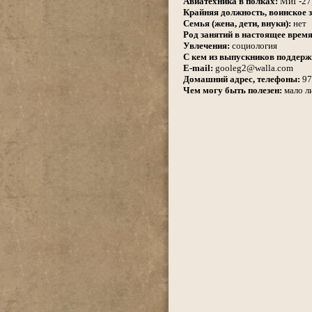
Авиатехника в полках:
МиГ-27,
Крайняя должность, воинское з
Семья (жена, дети, внуки):
нет
Род занятий в настоящее время
Увлечения:
социология
С кем из выпускников поддерж
E-mail:
gooleg2@walla.com
Домашний адрес, телефоны:
97
Чем могу быть полезен:
мало ли