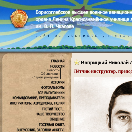
Веприцкий Николай 
Новости
Лётчик-инструктор, препо
Объявления
.
С днем рождения!