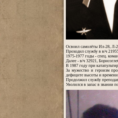
.
Освоил самолёты Ил-28, Л-2
Проходил службу в в/ч 2195
1975-1977 годы - спец. кома
Далее - в/ч 32921, Борисогле
В 1987 году при катапульти
За мужество и героизм пр
дефиците высоты и времени 
Продолжил службу преподав
Уволился в запас в звании 
.