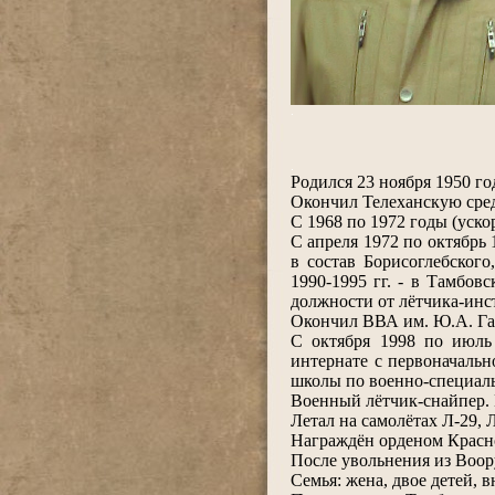
.
.
Родился 23 ноября 1950 го
Окончил Телеханскую сред
С 1968 по 1972 годы (уск
С апреля 1972 по октябрь 
в состав Борисоглебского
1990-1995 гг. - в Тамбов
должности от лётчика-инс
Окончил ВВА им. Ю.А. Гаг
С октября 1998 по июль
интернате с первоначаль
школы по военно-специаль
Военный лётчик-снайпер. 
Летал на самолётах Л-29, 
Награждён орденом Красно
После увольнения из Воор
Семья: жена, двое детей, в