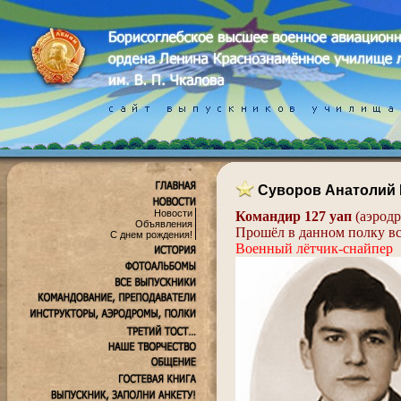
Суворов Анатолий
Новости
Командир 127 уап
(аэрод
Объявления
Прошёл в данном полку вс
С днем рождения!
Военный лётчик-снайпер