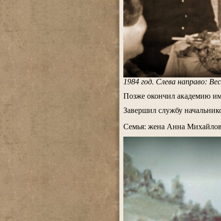
1984 год. Слева направо: Ве
.
Позже окончил академию им
.
Завершил службу начальник
Семья: жена Анна Михайловн
.