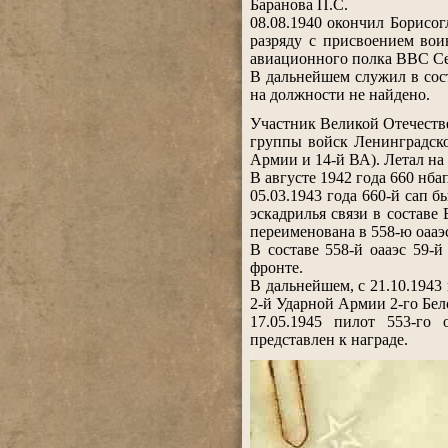
Баранова П.С.
08.08.1940 окончил Борисо
разряду с присвоением вои
авиационного полка ВВС Се
В дальнейшем служил в сос
на должности не найдено.
.
Участник Великой Отечестве
группы войск Ленинградско
Армии и 14-й ВА). Летал на 
В августе 1942 года 660 нб
05.03.1943 года 660-й сап 
эскадрилья связи в составе
переименована в 558-ю оааэс
В составе 558-й оааэс 59-
фронте.
В дальнейшем, с 21.10.1943
2-й Ударной Армии 2-го Бел
17.05.1945 пилот 553-го 
представлен к награде.
.