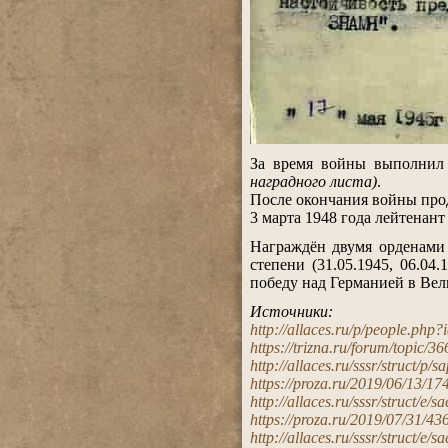
.
За время войны выполнил
наградного листа)
.
После окончания войны про
3 марта 1948 года лейтенан
.
Награждён двумя орденами 
степени (31.05.1945, 06.04.
победу над Германией в Вел
.
Источники:
http://allaces.ru/p/people.php
https://trizna.ru/forum/topic/
http://allaces.ru/sssr/struct/p/
https://proza.ru/2019/06/13/17
http://allaces.ru/sssr/struct/e/
https://proza.ru/2019/07/31/43
http://allaces.ru/sssr/struct/e/