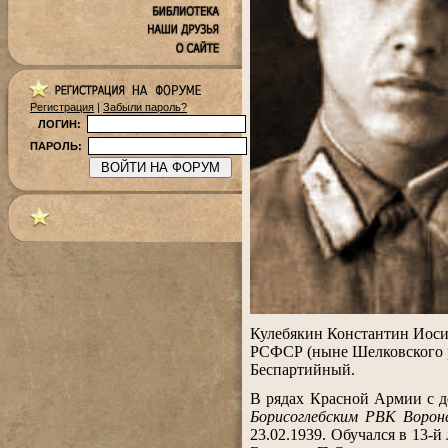
Регистрация
|
Забыли пароль?
ЛОГИН:
ПАРОЛЬ:
.
Кулебякин Константин Иосиф
РСФСР (ныне Шелковского р
Беспартийный.
.
В рядах Красной Армии с д
Борисоглебским РВК Ворон
23.02.1939. Обучался в 13-